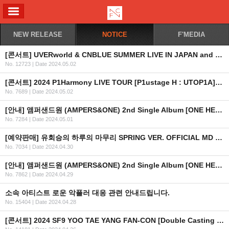
ALL MENU
NEW RELEASE
NOTICE
F'MEDIA
[콘서트] UVERworld & CNBLUE SUMMER LIVE IN JAPAN and KOREA UNLIMITED CHALLENGE 안내
No. 12723
|
Date 2024.05.02
[콘서트] 2024 P1Harmony LIVE TOUR [P1ustage H : UTOP1A] IN SEOUL OFFICIAL MD 온라인 판매 안내
No. 7689
|
Date 2024.05.02
[안내] 앰퍼샌드원 (AMPERS&ONE) 2nd Single Album [ONE HEARTED] 발매 기념 사인회 in JAPAN 안내
No. 7284
|
Date 2024.05.01
[예약판매] 유회승의 하루의 마무리 SPRING VER. OFFICIAL MD 예약판매 안내
No. 7034
|
Date 2024.04.30
[안내] 앰퍼샌드원 (AMPERS&ONE) 2nd Single Album [ONE HEARTED] 발매 기념 이벤트 in JAPAN 개최 안내
No. 7862
|
Date 2024.04.29
소속 아티스트 로운 악플러 대응 관련 안내드립니다.
No. 15404
|
Date 2024.04.28
[콘서트] 2024 SF9 YOO TAE YANG FAN-CON [Double Casting : No. YTY] 안내