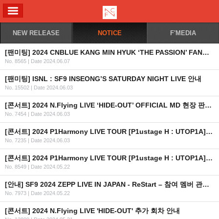
ALL MENU
NEW RELEASE
NOTICE
F'MEDIA
[팬미팅] 2024 CNBLUE KANG MIN HYUK ‘THE PASSION’ FANMEETING IN JAKARTA 안내 (수정)
No. 8565
|
Date 2024.06.07
[팬미팅] ISNL : SF9 INSEONG’S SATURDAY NIGHT LIVE 안내
No. 15502
|
Date 2024.06.03
[콘서트] 2024 N.Flying LIVE ‘HIDE-OUT’ OFFICIAL MD 현장 판매 안내
No. 7454
|
Date 2024.06.03
[콘서트] 2024 P1Harmony LIVE TOUR [P1ustage H : UTOP1A] IN MACAU 개최 안내
No. 7235
|
Date 2024.06.03
[콘서트] 2024 P1Harmony LIVE TOUR [P1ustage H : UTOP1A] IN AU&NZ 개최 안내
No. 8549
|
Date 2024.05.22
[안내] SF9 2024 ZEPP LIVE IN JAPAN - ReStart – 참여 멤버 관련 안내드립니다.
No. 7973
|
Date 2024.05.22
[콘서트] 2024 N.Flying LIVE 'HIDE-OUT' 추가 회차 안내