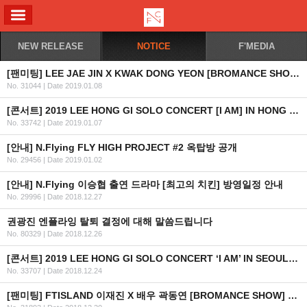
ALL MENU
NEW RELEASE
NOTICE
F'MEDIA
[팬미팅] LEE JAE JIN X KWAK DONG YEON [BROMANCE SHOW] FAN MEETING IN BANGKOK 2019 (수정)
No. 31044
|
Date 2019.01.08
[콘서트] 2019 LEE HONG GI SOLO CONCERT [I AM] IN HONG KONG (수정)
No. 33742
|
Date 2019.01.07
[안내] N.Flying FLY HIGH PROJECT #2 옥탑방 공개
No. 29456
|
Date 2019.01.02
[안내] N.Flying 이승협 출연 드라마 [최고의 치킨] 방영일정 안내
No. 29996
|
Date 2018.12.27
권광진 엔플라잉 탈퇴 결정에 대해 말씀드립니다
No. 80329
|
Date 2018.12.26
[콘서트] 2019 LEE HONG GI SOLO CONCERT ‘I AM’ IN SEOUL 선행 및 일반 예매 안내
No. 33707
|
Date 2018.12.24
[팬미팅] FTISLAND 이재진 X 배우 곽동연 [BROMANCE SHOW] Fan Meeting in Bangkok 2019 개최 안내