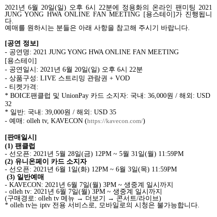
2021
년
6
월
20
일
(
일
)
오후
6
시
22
분에 정용화의 온라인 팬미팅
2021
JUNG YONG HWA ONLINE FAN MEETING [
용스테이
]
가
진행됩니
다
.
예매를 원하시는 분들은 아래 사항을 참고해 주시기 바랍니다
.
[
공연 정보
]
-
공연명
:
2021 JUNG YONG HWA ONLINE FAN MEETING
[
용스테이
]
-
공연일시
: 2021
년
6
월
20
일
(
일
)
오후
6
시
22
분
-
상품구성
: LIVE
스트리밍 관람권
+ VOD
-
티켓가격
:
* BOICE
팬클럽 및
UnionPay
카드 소지자
:
국내
: 36,000
원
/
해외
: USD
32
*
일반
:
국내
: 39,000
원
/
해외
: USD 35
-
예매
: olleh tv, KAVECON (
https://kavecon.com/
)
[
판매일시
]
(1)
팬클럽
-
선오픈
: 2021
년
5
월
28
일
(
금
) 12PM ~ 5
월
31
일
(
월
) 11:59PM
(2)
유니온페이 카드 소지자
-
선오픈
: 2021
년
6
월
1
일
(
화
) 12PM ~ 6
월
3
일
(
목
) 11:59PM
(3)
일반예매
- KAVECON:
2021
년
6
월
7
일
(
월
)
3
PM ~
생중계 일시까지
- olleh tv: 2021
년
6
월
7
일
(
월
) 3PM ~
생중계 일시까지
(
구매경로
: olleh tv
메뉴
→
더보기
→
콘서트
/
라이브
)
*
olleh tv
는
iptv
전용
서비스로
,
모바일로의
시청은
불가능합니다
.