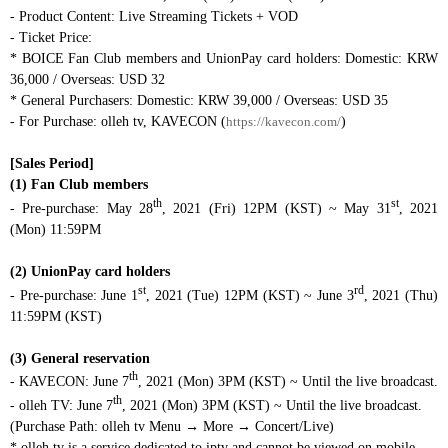
- Product Content: Live Streaming Tickets + VOD
- Ticket Price:
* BOICE Fan Club members and UnionPay card holders: Domestic: KRW
36,000 / Overseas: USD 32
* General Purchasers: Domestic: KRW 39,000 / Overseas: USD 35
- For Purchase: olleh tv, KAVECON (
https://kavecon.com/
)
[Sales Period]
(1) Fan Club members
th
st
- Pre-purchase: May 28
, 2021 (Fri) 12PM (KST) ~ May 31
, 2021
(Mon) 11:59PM
(2) UnionPay card holders
st
rd
- Pre-purchase: June 1
, 2021 (Tue) 12PM (KST) ~ June 3
, 2021 (Thu)
11:59PM (KST)
(3) General reservation
th
- KAVECON: June 7
, 2021 (Mon) 3PM (KST) ~ Until the live broadcast.
th
- olleh TV: June 7
, 2021 (Mon) 3PM (KST) ~ Until the live broadcast.
(Purchase Path: olleh tv Menu → More → Concert/Live)
* olleh tv is a service dedicated to iptv and cannot be viewed on mobile.