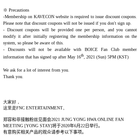
※
Precautions
-Membership on KAVECON website is required to issue discount coupons.
Please note that discount coupons will not be issued if you don't sign up.
- Discount coupons will be provided one per person, and you cannot
modify it after initially registering the membership information on the
system, so please be aware of this.
- Discounts will not be available with BOICE Fan Club member
th
information that has signed up after May 16
, 2021 (Sun) 5PM (KST)
We ask for a lot of interest from you.
Thank you.
大家好，
这里是
FNC ENTERTAINMENT
。
郑容和非接触粉丝见面会
2021 JUNG YONG HWA ONLINE FAN
MEETING [YONG
STAY]
将于
2020
年
6
月
22
日举行。
有意购买相关产品的观众请参考以下事项。