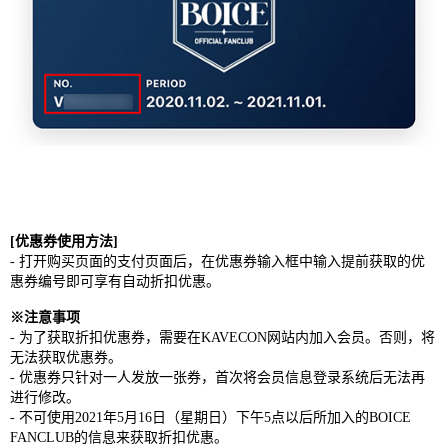
[
优惠券使用方法
]
-
打开购买页面的支付页面后，在优惠券输入框中输入提前获取的优
惠券编号即可享有自动折扣优惠。
※
注意事
项
-
为了获取折扣优惠券，需要在
KAVECON
网站内加入会员。否则，将
无法获取优惠券。
-
优惠券只针对一人发放一张券，首次将会员信息登录系统后无法再
进行修改。
-
不可使用
2021
年
5
月
16
日（星期日）下午
5
点以后所加入的
BOICE
FANCLUB
的信息来获取折扣优惠。