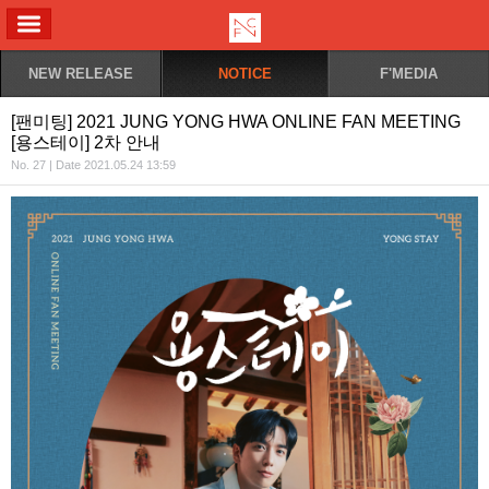
ALL MENU
NEW RELEASE
NOTICE
F'MEDIA
[팬미팅] 2021 JUNG YONG HWA ONLINE FAN MEETING
[용스테이] 2차 안내
No. 27 | Date 2021.05.24 13:59