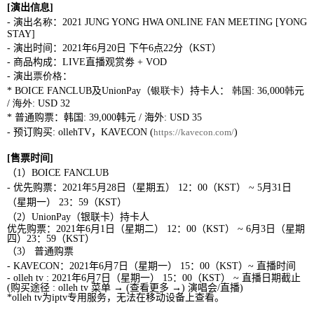
[
演出
信息
]
-
演出
名称
：
2021 JUNG YONG HWA ONLINE FAN MEETING [YONG
STAY]
-
演出时间：
2021
年
6
月
20
日 下午
6
点
22
分（
KST
）
-
商品构成：
LIVE
直播观赏劵
+ VOD
-
演出
票价格
：
*
BOICE FANCLUB
及
UnionPay
（
银联卡
）
持卡人
：
韩国
: 36,000
韩
元
/
海外
: USD 32
*
普通购
票
：
韩国
: 39,000
韩元
/
海外
: USD 35
-
预订购买
:
ollehTV
，
KAVECON (
https://kavecon.com/
)
[
售票
时间
]
（
1
）
BOICE FANCLUB
-
优先购
票
：
2021
年
5
月
28
日
（星期五）
12
：
00
（
KST
）
~
5
月
31
日
（星期一）
23
：
59
（
KST
）
（
2
）
UnionPay
（银联卡）
持卡人
优先购
票
：
2021
年
6
月
1
日（星期二）
12
：
00
（
KST
）
~ 6
月
3
日（星期
四）
23
：
59
（
KST
）
（
3
）
普通购
票
- KAVECON
：
2021
年
6
月
7
日（星期一）
15
：
00
（
KST
）
~
直播时间
- olleh tv :
2021
年
6
月
7
日（星期一）
15
：
00
（
KST
）
~
直播日期截止
(
购买途径
: olleh tv
菜单
→ (
查看更多
→)
演唱会
/
直播
)
*olleh tv
为
iptv
专
用服
务
，无法在移
动设备
上
查
看。