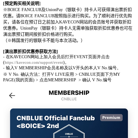
[
预定购买相关说明
]
※
BOICE FANCLUB
及
UnionPay
（银联卡）
持卡人
可获得演出票折扣
优惠。请
BOICE FANCLUB
按照指示进行购买。为了顺利进行
优先
购
买，请各位在预订日之前加入
KAVECON
网站的会员账号并获取折扣
优惠券。
UnionPay
（银联卡）
持卡人
无需单独获取折扣优惠券也可在
演出票预订期间按折扣价格进行购买。
（※韩国发行的银联卡不能与本次活动。）
[
演出票折扣优惠券获取方法
]
-
在
KAVECON
网站上加入会员后打开
EVENT
页面并点击
(
https://kavecon.com/support/event
)
。
-
输入
V MEMBERSHIP
会员名称及以
V
开头的本人
V No.
编号。
※
V No.
确认方法
：
打开
V LIVE
应用
> CNBLUE
页面下方
MY
PAGE(
我的页面
) >
点击
MEMBERSHIP
>
确认
V No.
编号