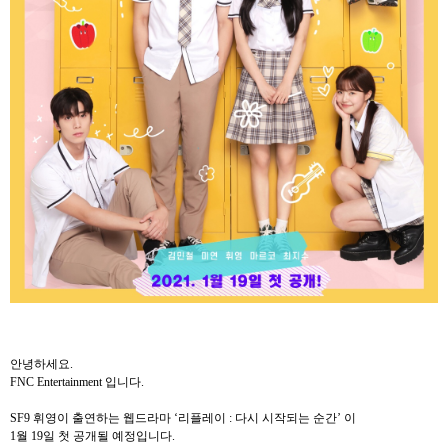
안녕하세요
.
FNC Entertainment
입니다
.
SF9
휘영이
출연하는
웹드라마
‘
리플레이
:
다시
시작되는
순간
’
이
1
월
19
일
첫
공개
될
예정입니다
.