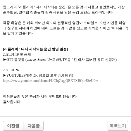
웹드라마
‘
리플레이
:
다시
시작되는
순간
’
은
모든
것이
서툴고
불안했지만
가장
순수했던
,
열여덟
청춘들의
꿈과
사랑을
담은
공감
로맨스
드라마입니다
.
극중
휘영은
큰
키와
뛰어난
외모의
전형적인
엄친아
스타일로
,
오랜
시간을
하영
과
친구로
지내며
하영에
대해
모르는
것이
없을
정도로
가까운
사이인
‘
이지훈
’
역
을
맡게
되었습니다
.
[
리플레이
:
다시
시작되는
순간
방영
일정
]
2021.01.19
첫
공개
▶
OTT
플랫폼
(wavve, Seezn, U+
모바일
TV
등
/
전
회차
풀버전
유료
선공개
)
2021.01.26
▶
YOUTUBE (
매주
화
,
금요일
오후
7:00
방영
)
https://www.youtube.com/channel/UCIq7cqgQRXTXBQurJSeJJ9w
여러분들의
많은
관심과
시청
부탁드리겠습니다
.
감사합니다
.
이전글
다음글
목록보기