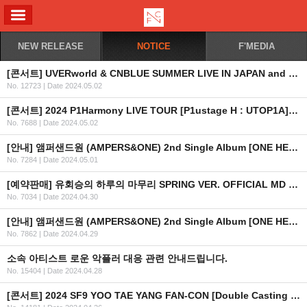
ALL MENU
NEW RELEASE
NOTICE
F'MEDIA
[콘서트] UVERworld & CNBLUE SUMMER LIVE IN JAPAN and KOREA UNLIMITED CHALLENGE 안내
No. 12723
|
Date 2024.05.02
[콘서트] 2024 P1Harmony LIVE TOUR [P1ustage H : UTOP1A] IN SEOUL OFFICIAL MD 온라인 판매 안내
No. 7688
|
Date 2024.05.02
[안내] 앰퍼샌드원 (AMPERS&ONE) 2nd Single Album [ONE HEARTED] 발매 기념 사인회 in JAPAN 안내
No. 7284
|
Date 2024.05.01
[예약판매] 유회승의 하루의 마무리 SPRING VER. OFFICIAL MD 예약판매 안내
No. 7034
|
Date 2024.04.30
[안내] 앰퍼샌드원 (AMPERS&ONE) 2nd Single Album [ONE HEARTED] 발매 기념 이벤트 in JAPAN 개최 안내
No. 7862
|
Date 2024.04.29
소속 아티스트 로운 악플러 대응 관련 안내드립니다.
No. 15404
|
Date 2024.04.28
[콘서트] 2024 SF9 YOO TAE YANG FAN-CON [Double Casting : No. YTY] 안내