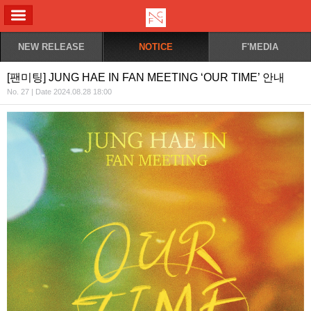
ALL MENU
NEW RELEASE
NOTICE
F'MEDIA
[팬미팅] JUNG HAE IN FAN MEETING ‘OUR TIME’ 안내
No. 27 | Date 2024.08.28 18:00