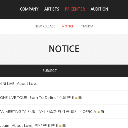
COMPANY
ARTISTS
PR CENTER
AUDITION
NEW RELEASE
NOTICE
F'MEDIA
NOTICE
SUBJECT
NI LIVE [About Love]
NE LIVE TOUR 'Born To Define' 개최 안내
 FAN MEETING ‘우.사.합 : 우리 사소한 얘기 좀 합시다’ OFFICIA
 Album [About Love] 예약 판매 안내