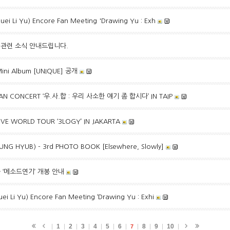
 Li Yu) Encore Fan Meeting 'Drawing Yu : Exh
동 관련 소식 안내드립니다.
ini Album [UNIQUE] 공개
 FAN CONCERT ‘우.사.합 : 우리 사소한 얘기 좀 합시다’ IN TAIP
IVE WORLD TOUR ‘3LOGY’ IN JAKARTA
NG HYUB) - 3rd PHOTO BOOK [Elsewhere, Slowly]
화 ‘메소드연기’ 개봉 안내
Li Yu) Encore Fan Meeting ‘Drawing Yu : Exhi
1
2
3
4
5
6
8
9
10
7