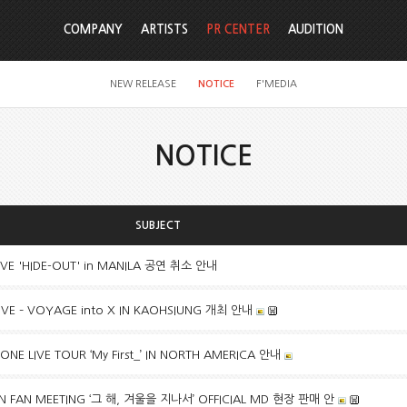
COMPANY
ARTISTS
PR CENTER
AUDITION
NEW RELEASE
NOTICE
F'MEDIA
NOTICE
SUBJECT
LIVE 'HIDE-OUT' in MANILA 공연 취소 안내
IVE – VOYAGE into X IN KAOHSIUNG 개최 안내
E LIVE TOUR ‘My First_’ IN NORTH AMERICA 안내
 FAN MEETING ‘그 해, 겨울을 지나서’ OFFICIAL MD 현장 판매 안