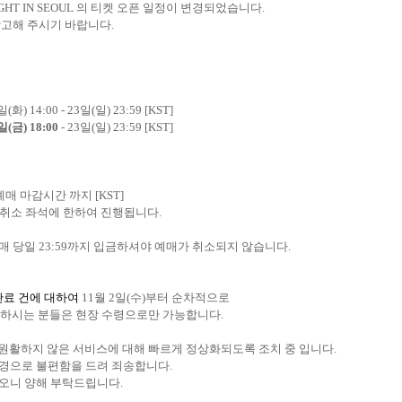
IGHT IN SEOUL
의 티켓 오픈 일정이 변경되었습니다
.
참고해 주시기 바랍니다
.
일
(
화
) 14:00 - 23
일
(
일
) 23:59 [KST]
일
(
금
) 18:00
- 23
일
(
일
) 23:59 [KST]
예매 마감시간 까지
[KST]
취소 좌석에 한하여 진행됩니다
.
매 당일
23:59
까지 입금하셔야 예매가 취소되지 않습니다
.
완료 건에 대하여
11
월
2
일
(
수
)
부터 순차적으로
매하시는 분들은 현장 수령으로만 가능합니다
.
원활하지 않은 서비스에 대해 빠르게 정상화되도록 조치 중 입니다
.
변경으로 불편함을 드려 죄송합니다
.
이오니 양해 부탁드립니다
.