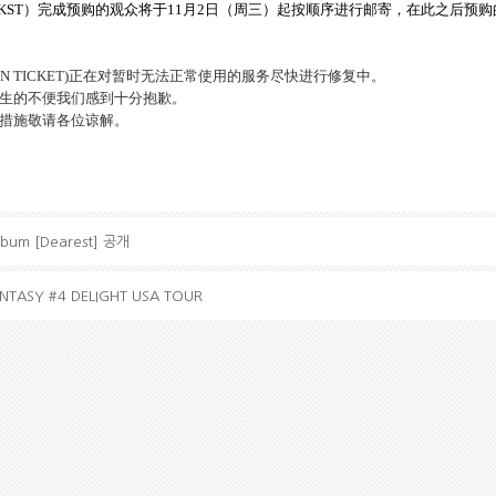
KST
）完成
预购的观众将于
11
月
2
日（周三）起按顺序进行邮寄，在此之后预购
(MELON TICKET)正在对暂时无法正常使用的服务尽快进行修复中。
生的不便我们感到十分抱歉。
措施敬请各位谅解。
Album [Dearest] 공개
ANTASY #4 DELIGHT USA TOUR