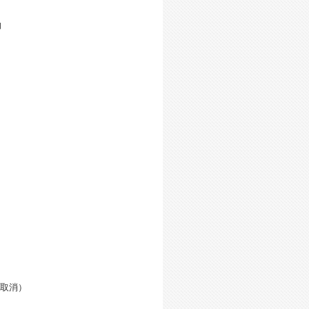
。
的
动取消）