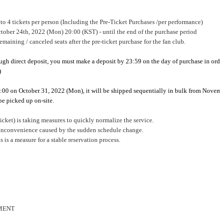
to 4 tickets per person (Including the Pre-Ticket Purchases /per performance)
ctober 24th, 2022 (Mon) 20:00 (KST) - until the end of the purchase period
remaining / canceled seats after the pre-ticket purchase for the fan club.
gh direct deposit, you must make a deposit by 23:59 on the day of purchase in orde
)
:00 on October 31, 2022 (Mon), it will be shipped sequentially in bulk from Nove
be picked up on-site.
 is taking measures to quickly normalize the service.
y inconvenience caused by the sudden schedule change.
 is a measure for a stable reservation process.
MENT