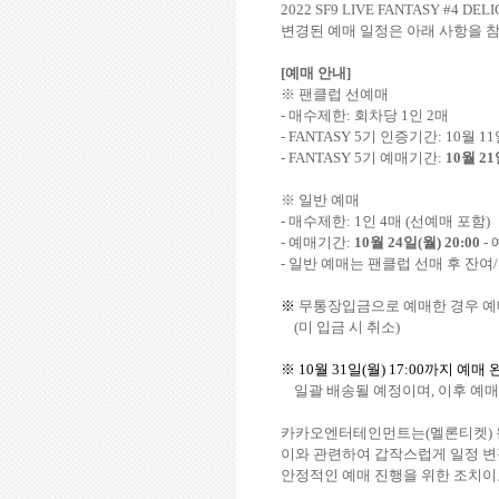
2022 SF9 LIVE FANTASY #4 DEL
변경된 예매 일정은 아래 사항을 
[
예매 안내
]
※ 팬클럽 선예매
-
매수제한
:
회차당
1
인
2
매
- FANTASY 5
기 인증기간
: 10
월
11
- FANTASY 5
기 예매기간
:
10
월
21
※ 일반 예매
-
매수제한
: 1
인
4
매
(
선예매 포함
)
-
예매기간
:
10
월
24
일
(
월
) 20:00
-
-
일반 예매는 팬클럽 선매 후 잔여
/
※
무통장입금으로 예매한 경우 예
(
미 입금 시 취소
)
※
10
월
31
일
(
월
) 17:00
까지 예매 
일괄 배송될 예정이며
,
이후 예
카카오엔터테인먼트는
(
멜론티켓
)
이와 관련하여 갑작스럽게 일정 
안정적인 예매 진행을 위한 조치