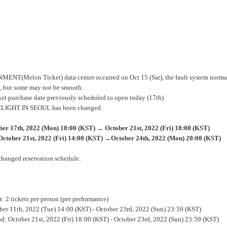
ENT(Melon Ticket) data center occurred on Oct 15 (Sat), the fault system normaliza
, but some may not be smooth.
cket purchase date previously scheduled to open today (17th)
LIGHT IN SEOUL has been changed.
ober 17th, 2022 (Mon) 18:00 (KST)
→
October 21st, 2022 (Fri) 18:00 (KST)
October 21st, 2022 (Fri) 14:00 (KST
) →
October 24th, 2022 (Mon) 20:00 (KST)
e changed reservation schedule.
: 2 tickets per person (per performance)
ober 11th, 2022 (Tue) 14:00 (KST) - October 23rd, 2022 (Sun) 23:59 (KST)
od: October 21st, 2022 (Fri) 18:00 (KST) - October 23rd, 2022 (Sun) 23:59 (KST)