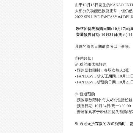
由于10月15日发生的KAKAO EN
大部分的功能已恢复正常，但仍然
2022 SF9 LIVE FANTASY #4
-
粉丝团优先预购日期
:
10
月
17
日
(
-
普通
预售日期
: 10
月
21
日
(
周五
) 1
具体的预售日期请参考以下事项。
[预购须知]
※ 粉丝团优先预购
- 预购票数限制：各场次每人2张
- FANTASY 5期
认证期间
: 10月11日
- FANTASY 5期预购日期: 10月21日(周
※ 普通预购
- 预购票数限制: 每人4张(包括粉
- 预售日期: 10月24日(周一) 20:00 
- 普通预购将于粉丝团优先预购
※ 通过无折存款的方式
预购时，