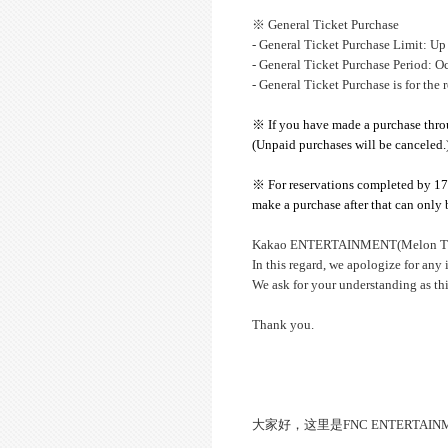
※ General Ticket Purchase
- General Ticket Purchase Limit: Up 
- General Ticket Purchase Period: O
- General Ticket Purchase is for the 
※ If you have made a purchase throu
(Unpaid purchases will be canceled.
※ For reservations completed by 17
make a purchase after that can only 
Kakao ENTERTAINMENT(Melon Ticket)
In this regard, we apologize for an
We ask for your understanding as this
Thank you.
大家好，这里是FNC ENTERTAIN