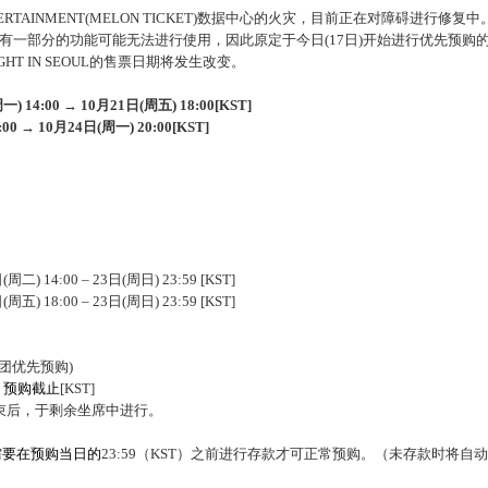
TERTAINMENT(MELON TICKET)数据中心的火灾，目前正在对障碍进行修复中
有一部分的功能可能无法进行使用，因此原定于今日(17日)开始进行优先预购
 DELIGHT IN SEOUL的售票日期将发生改变。
周一
) 14:00
→
10
月
21
日
(
周五
) 18:00[KST]
4:00
→
10
月
24
日
(
周一
) 20:00[KST]
(周二) 14:00 – 23日(周日) 23:59 [KST]
五) 18:00 – 23日(周日) 23:59 [KST]
丝团优先预购)
-
预购截止
[KST]
结束后，于剩余坐席中进行。
需要在预购当日的
23:59（KST）之前进行存款才可正常预购。（未存款时将自