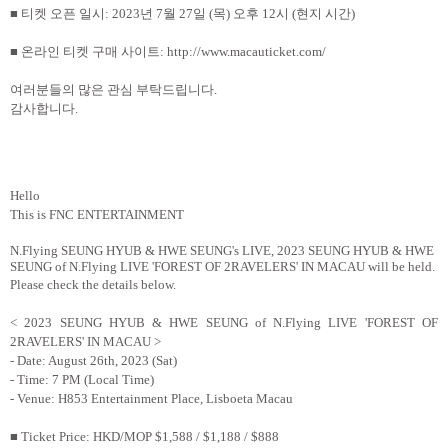
■ 티켓 오픈 일시
: 2023
년
7
월
27
일
(
목
)
오후
12
시
(
현지 시간
)
■ 온라인 티켓 구매 사이트
: http://www.macauticket.com/
여러분들의 많은 관심 부탁드립니다
.
감사합니다
.
Hello
This is FNC ENTERTAINMENT
N.Flying SEUNG HYUB & HWE SEUNG's LIVE,
2023 SEUNG HYUB & HWE
SEUNG of N.Flying LIVE 'FOREST OF 2RAVELERS' IN MACAU will be held.
Please check the details below.
< 2023 SEUNG HYUB & HWE SEUNG of N.Flying LIVE 'FOREST OF
2RAVELERS' IN MACAU >
- Date: August 26th, 2023 (Sat)
- Time: 7 PM (Local Time)
- Venue:
H853 Entertainment Place, Lisboeta Macau
■
Ticket Price: HKD/MOP $1,588
/ $1,188 / $888