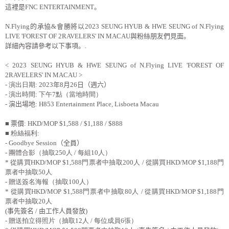
這裡是
FNC ENTERTAINMENT
。
N.Flying
的承協
&
會勝將以
2023 SEUNG HYUB & HWE SEUNG of N.Flying
LIVE 'FOREST OF 2RAVELERS' IN MACAU
與粉絲朋友們見面。
詳細內容請參考以下事項。
.
< 2023 SEUNG HYUB & HWE SEUNG of N.Flying LIVE 'FOREST OF
2RAVELERS' IN
MACAU
>
-
演出日期
: 2023
年
8
月
26
日（週六）
-
演出時間
:
下午
7
點（當地時間）
-
演出場地
:
H853 Entertainment Place, Lisboeta Macau
■
票價
: HKD/MOP $1,588 / $1,188 / $888
■ 粉絲福利
:
- Goodbye Session
（全員）
-
團體合影（抽取
250
人
/
每組
10
人）
*
從購買
HKD/MOP $1,588
門票者中抽取
200
人
/
從購買
HKD/MOP $1,188
門
票者中抽取
50
人
-
贈送簽名海報（抽取
100
人）
*
從購買
HKD/MOP $1,588
門票者中抽取
80
人
/
從購買
HKD/MOP $1,188
門
票者中抽取
20
人
(
事先簽名
/
由工作人員發放
)
-
贈送拍立得照片（抽取
12
人
/
每位成員
6
張）