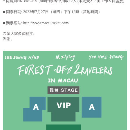
*
從購買
HKD/MOP $1,588
門票者中抽取
12
人
(
事先簽名
/
由工作人員發放
)
■ 開票日期
: 2023
年
7
月
27
日（週
四
）下午
12
時（當地時間）
■
購票網站
:
http://www.macauticket.com/
希望大家多多關注。
謝謝。