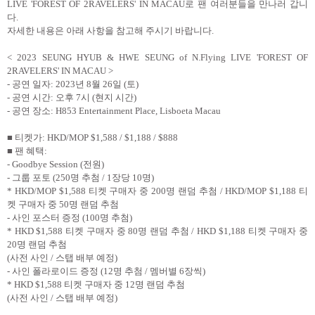
LIVE 'FOREST OF 2RAVELERS' IN MACAU
로 팬 여러분들을 만나러 갑니
다
.
자세한 내용은 아래 사항을 참고해 주시기 바랍니다
.
< 2023 SEUNG HYUB & HWE SEUNG of N.Flying LIVE 'FOREST OF
2RAVELERS' IN MACAU >
-
공연 일자
: 2023
년
8
월
26
일
(
토
)
-
공연 시간
:
오후
7
시
(
현지 시간
)
-
공연 장소
:
H853 Entertainment Place, Lisboeta Macau
■ 티켓가
: HKD/MOP $1,588
/ $1,188 / $888
■ 팬 혜택
:
- Goodbye Session (
전원
)
-
그룹 포토
(250
명 추첨
/ 1
장당
10
명
)
* HKD/MOP $1,588
티켓 구매자 중
200
명 랜덤 추첨
/ HKD/MOP $1,188
티
켓 구매자 중
50
명 랜덤 추첨
-
사인 포스터 증정
(100
명 추첨
)
* HKD $1,588
티켓 구매자 중
80
명 랜덤 추첨
/ HKD $1,188
티켓 구매자 중
20
명 랜덤 추첨
(
사전 사인
/
스탭 배부 예정
)
-
사인 폴라로이드 증정
(12
명 추첨
/
멤버별
6
장씩
)
* HKD $1,588
티켓 구매자 중
12
명 랜덤 추첨
(
사전 사인
/
스탭 배부 예정
)