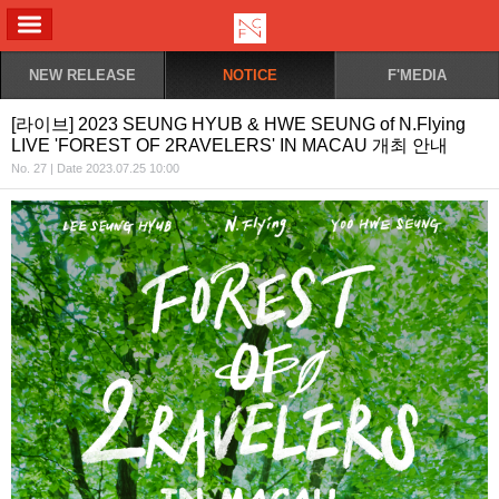
ALL MENU
NEW RELEASE
NOTICE
F'MEDIA
[라이브] 2023 SEUNG HYUB & HWE SEUNG of N.Flying
LIVE 'FOREST OF 2RAVELERS' IN MACAU 개최 안내
No. 27 | Date 2023.07.25 10:00