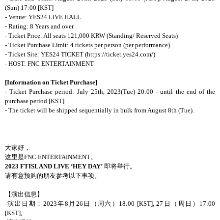
(Sun) 17:00 [KST]
- Venue: YES24 LIVE HALL
- Rating: 8 Years and over
- Ticket Price: All seats 121,000 KRW (Standing/ Reserved Seats)
- Ticket Purchase Limit: 4 tickets per person (per performance)
- Ticket Site: YES24 TICKET (
https://ticket.yes24.com/)
- HOST: FNC ENTERTAINMENT
[Information on Ticket Purchase]
- Ticket Purchase period: July 25th, 2023(Tue) 20:00 - until the end of the
purchase period [KST]
- The ticket will be shipped sequentially in bulk from August 8th (Tue).
大家好，
这里是FNC ENTERTAINMENT。
2023 FTISLAND LIVE ‘HEY DAY’
即将举行。
请有意预购的朋友参考以下事项。
【演出信息】
-演出日期：2023年8月26日（周六）18:00 [KST], 27日（周日）17:00
[KST],