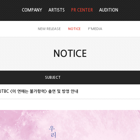
COMPANY
ARTISTS
PR CENTER
AUDITION
NEW RELEASE
NOTICE
F'MEDIA
NOTICE
SUBJECT
, JTBC <이 연애는 불가항력> 출연 및 방영 안내