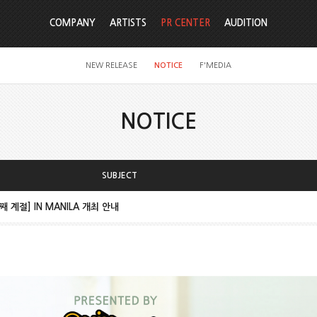
COMPANY
ARTISTS
PR CENTER
AUDITION
NEW RELEASE
NOTICE
F'MEDIA
NOTICE
SUBJECT
 계절] IN MANILA 개최 안내