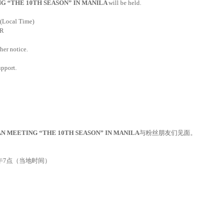
NG “THE 10TH SEASON” IN MANILA
will be held.
 (Local Time)
ER
ther notice.
upport.
FAN MEETING “THE 10TH SEASON” IN MANILA
与粉丝朋友们见面。
 下午7点（当地时间）