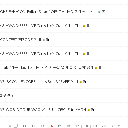
NE FAN-CON ‘Fallen &ngel’ OFFICIAL MD 현장 판매 안내
HWA D-FREE LIVE ‘Director’s Cut : After The
 CONCERT ‘FTSODE’ 안내
HWA D-FREE LIVE ‘Director’s Cut : After The
tal Single ‘작은 나보다 커다란 세상이 문을 열어 줄 것 같아’ 공개
IVE ‘&CON4 ENCORE : Let's Roll &4EVER’ 안내
보호 관련 안내
IVE WORLD TOUR ‘&CON4 : FULL CIRCLE’ in KAOH
11
12
13
15
16
17
18
19
20
14