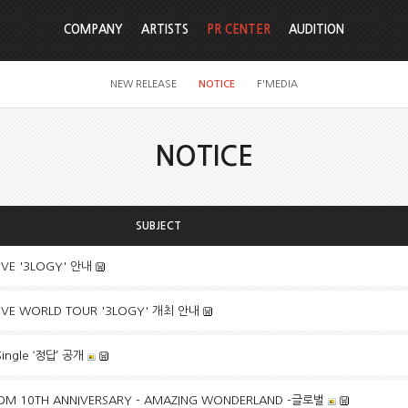
COMPANY
ARTISTS
PR CENTER
AUDITION
NEW RELEASE
NOTICE
F'MEDIA
NOTICE
SUBJECT
IVE '3LOGY' 안내
LIVE WORLD TOUR '3LOGY' 개최 안내
Single ‘정답’ 공개
DOM 10TH ANNIVERSARY - AMAZING WONDERLAND -글로벌