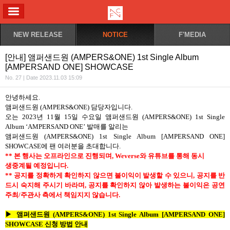
ALL MENU
NEW RELEASE
NOTICE
F'MEDIA
[안내] 앰퍼샌드원 (AMPERS&ONE) 1st Single Album
[AMPERSAND ONE] SHOWCASE
No. 27 | Date 2023.11.03 15:09
안녕하세요
.
앰퍼샌드원
(AMPERS&ONE)
담당자입니다
.
오는
2023
년
11
월
15
일 수요일
앰퍼샌드원 (AMPERS&ONE) 1st Single
Album ‘AMPERSAND ONE’
발매를 알리는
앰퍼샌드원 (AMPERS&ONE) 1st Single Album [AMPERSAND ONE]
SHOWCASE
에 팬 여러분을 초대합니다
.
**
본 행사는 오프라인으로 진행되며
, Weverse
와 유튜브를 통해 동시
생중계될 예정입니다
.
**
공지를 정확하게 확인하지 않으면 불이익이 발생할 수 있으니
,
공지를 반
드시 숙지해 주시기 바라며
,
공지를 확인하지 않아 발생하는 불이익은 공연
주최
/
주관사 측에서
책임지지 않습니다
.
▶
앰퍼샌드원 (AMPERS&ONE) 1st Single Album [AMPERSAND ONE]
SHOWCASE
신청 방법 안내