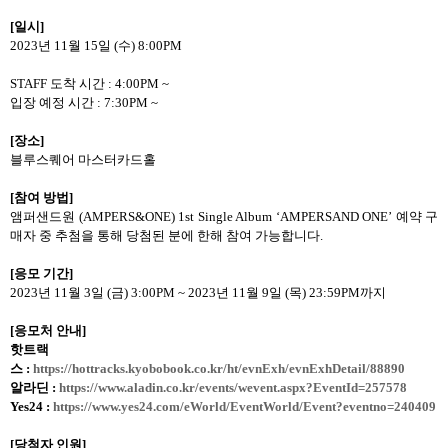
[
일시
]
2023
년
11
월
15
일
(
수
) 8:00PM
STAFF
도착 시간
: 4:00PM ~
입장 예정 시간
: 7:30PM ~
[
장소
]
블루스퀘어 마스터카드홀
[
참여 방법
]
앰퍼샌드원 (AMPERS&ONE) 1st Single Album ‘AMPERSAND ONE’
예약 구
매자 중 추첨을 통해 당첨된 분에 한해 참여 가능합니다
.
[
응모 기간
]
2023
년
11
월
3
일
(
금
) 3:00PM ~ 2023
년
11
월
9
일
(
목
) 23:59PM
까지
[
응모처 안내
]
핫트랙
스
:
https://hottracks.kyobobook.co.kr/ht/evnExh/evnExhDetail/88890
알라딘
:
https://www.aladin.co.kr/events/wevent.aspx?EventId=257578
Yes24 :
https://www.yes24.com/eWorld/EventWorld/Event?eventno=240409
[
당첨자 인원
]