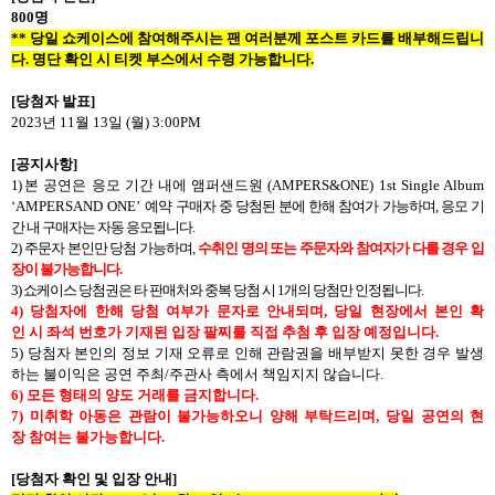
800
명
**
당일 쇼케이스에 참여해주시는 팬 여러분께 포스트 카드를 배부해드립니
다
.
명단 확인 시 티켓 부스에서 수령 가능합니다
.
[
당첨자 발표
]
2023
년
11
월
13
일
(
월
) 3:00PM
[
공지사항
]
1)
본 공연은 응모 기간 내에
앰퍼샌드원 (AMPERS&ONE) 1st Single Album
‘AMPERSAND ONE’
예약 구매자 중 당첨된 분에
한해
참여가
가능하며
,
응모
기
간
내
구매자는
자동
응모됩니다
.
2)
주문자
본인만
당첨
가능하며
,
수취인
명의
또는
주문자와
참여자가
다를
경우
입
장이
불가능합니다
.
3)
쇼케이스
당첨권은
타
판매처와
중복
당첨
시
1
개의
당첨만
인정됩니다
.
4)
당첨자에
한해
당첨
여부가
문자로
안내되며
,
당일
현장에서
본인
확
인
시
좌석
번호가
기재된
입장
팔찌를
직접
추첨
후
입장
예정입니다
.
5)
당첨자 본인의 정보 기재 오류로 인해 관람권을 배부받지 못한 경우 발생
하는 불이익은 공연 주최
/
주관사 측에서 책임지지 않습니다
.
6)
모든
형태의
양도
거래를
금지합니다
.
7)
미취학
아동은
관람이
불가능하오니
양해
부탁드리며
,
당일
공연의
현
장
참여는
불가능합니다
.
[
당첨자
확인
및
입장
안내
]