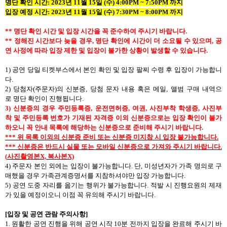
명단
확인
시간
: 2023
년
11
월
15
일
(
수
) 4:00PM ~ 7:50PM
까지
입장
예정
시간
: 2023
년
11
월
15
일
(
수
) 7:30PM ~ 8:00PM
까지
**
명단
확인
시간
및
입장
시간을
꼭
준수하여
주시기
바랍니다
.
**
정해진
시간보다
늦을
경우
,
명단
확인에
시간이
더
소요될
수
있으며
,
공
연
사정에
따라
입장
제한
및
입장이
불가한
상황이
발생할
수
있습니다
.
1)
공연 당일 티켓부스에서 본인 확인 및 입장 팔찌 수령 후 입장이 가능합니
다
.
2)
당첨자
(
주문자
)
의 신분증
,
당첨 문자 내용 혹은 메일
,
앨범 구매 내역으
로 명단 확인이 진행됩니다
.
3)
신분증의
경우
주민등록증
,
운전면허증
,
여권
,
사진부착
학생증
,
사진부
착
및
주민등록
번호가
기재된
자격증
이외
신분증으로는
입장
확인이
불가
하오니
꼭
안내
목록에
해당하는
신분증으로
준비해
주시기
바랍니다
.
***
위
목록
이외의
신분증
준비
또는
신분증
미지참
시
입장
불가능합니다
.
***
신분증은
반드시
실물
또는
모바일
신분증으로
가져와
주시기
바랍니다
.
(
사진촬영본
X,
복사본
X)
4)
주문자 본인 외에는 입장이 불가능합니다
.
단
,
미성년자가 가족 명의로 구
매했을 경우 가족관계증명서를 지참하셔야만 입장 가능합니다
.
5)
공연 도중 자리를 옮기는 행위가 불가능합니다
.
적발 시 진행요원의 제재
가 있을 예정이오니
이점 꼭 유의해 주시기 바랍니다
.
[
입장
및
공연
관람
주의사항
]
1.
원활한
공연
진행을
위해
공연
시작
10
분 전까지
입장을
완료해
주시기
바