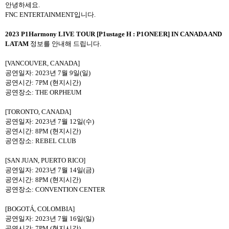
안녕하세요
.
FNC ENTERTAINMENT
입니다
.
2023 P1Harmony LIVE TOUR [P1ustage H : P1ONEER] IN CANADA AND
LATAM
정보를 안내해 드립니다
.
[VANCOUVER, CANADA]
공연일자
: 2023
년
7
월
9
일
(
일
)
공연시간
: 7PM (
현지시간
)
공연장소
: THE ORPHEUM
[TORONTO, CANADA]
공연일자
: 2023
년
7
월
12
일
(
수
)
공연시간
: 8PM (
현지시간
)
공연장소
: REBEL CLUB
[SAN JUAN, PUERTO RICO]
공연일자
: 2023
년
7
월
14
일
(
금
)
공연시간
: 8PM (
현지시간
)
공연장소
: CONVENTION CENTER
[BOGOTÁ, COLOMBIA]
공연일자
: 2023
년
7
월
16
일
(
일
)
공연시간
: 7PM (
현지시간
)