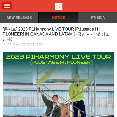
ALL MENU
NEW RELEASE
NOTICE
F'MEDIA
[콘서트] 2023 P1Harmony LIVE TOUR [P1ustage H :
P1ONEER] IN CANADA AND LATAM (+공연 시간 및 장소
안내)
No. 27 | Date 2023.03.29 10:00