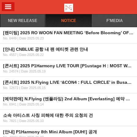
ALL MENU
NEW RELEASE
NOTICE
F'MEDIA
[팬미팅] 2025 RO WOON FAN MEETING ‘Before Blooming’ OFFICIAL MD 현장 판매 안내
No. 6449
|
Date 2025.05.23
[안내] CNBLUE 공항 내 팬 에티켓 관련 안내
No. 4557
|
Date 2025.05.22
[콘서트] 2025 P1Harmony LIVE TOUR [P1ustage H : MOST WANTED] 개최 안내
No. 24574
|
Date 2025.05.19
[콘서트] 2025 N.Flying LIVE ‘&CON4 : FULL CIRCLE’ in Busan 추가회차 오픈 안내
No. 12672
|
Date 2025.05.15
[예약판매] N.Flying (엔플라잉) 2nd Album [Everlasting] 예약 판매 안내
No. 6941
|
Date 2025.05.14
소속 아티스트 사칭 피해에 대한 주의 요청의 건
No. 7821
|
Date 2025.05.10
[안내] P1Harmony 8th Mini Album [DUH!] 공개