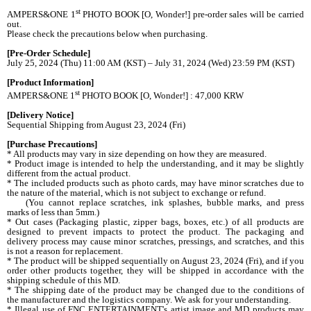
st
AMPERS&ONE 1
PHOTO BOOK [O, Wonder!] pre-order sales will be carried
out.
Please check the precautions below when purchasing.
[Pre-Order Schedule]
July 25, 2024 (Thu) 11:00 AM (KST) – July 31, 2024 (Wed) 23:59 PM (KST)
[Product Information]
st
AMPERS&ONE 1
PHOTO BOOK [O, Wonder!] : 47,000 KRW
[Delivery Notice]
Sequential Shipping from August 23, 2024 (Fri)
[Purchase Precautions]
* All products may vary in size depending on how they are measured.
* Product image is intended to help the understanding, and it may be slightly
different from the actual product.
* The included products such as photo cards, may have minor scratches due to
the nature of the material, which is not subject to exchange or refund.
(You cannot replace scratches, ink splashes, bubble marks, and press
marks of less than 5mm.)
* Out cases (Packaging plastic, zipper bags, boxes, etc.) of all products are
designed to prevent impacts to protect the product. The packaging and
delivery process may cause minor scratches, pressings, and scratches, and this
is not a reason for replacement.
* The product will be shipped sequentially on August 23, 2024 (Fri), and if you
order other products together, they will be shipped in accordance with the
shipping schedule of this MD.
* The shipping date of the product may be changed due to the conditions of
the manufacturer and the logistics company. We ask for your understanding.
* Illegal use of FNC ENTERTAINMENT's artist image and MD products may