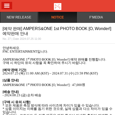
ALL MENU
NEW RELEASE
NOTICE
F'MEDIA
[예약 판매] AMPERS&ONE 1st PHOTO BOOK [O, Wonder!]
예약판매 안내
No. 27 | Date 2024.07.25 11:00
안녕하세요
.
FNC ENTERTAINMENT
입니다
.
st
AMPERS&ONE 1
PHOTO BOOK [O, Wonder!]
예약 판매를 진행합니다
.
구매 시 하단의 유의 사항을 꼭 확인하여 주시기 바랍니다
.
[
예약 판매 기간
]
2024.07.25 (
목
) 11:00 AM (KST) – 2024.07.31 (
수
) 23:59 PM (KST)
[
상품 안내
]
st
AMPERS&ONE 1
PHOTO BOOK [O, Wonder!] : 47,000
원
[
배송 안내
]
- 2024.08.23 (
금
)
순차 배송
[
구매 시 유의 사항
]
*
모든 제품은 측정 방식에 따라 사이즈에 차이가 있을 수 있습니다
.
*
상품 이미지는 이해를 돕기 위한 것으로
,
실제 상품과 다소 차이가 있을 수
있습니다
.