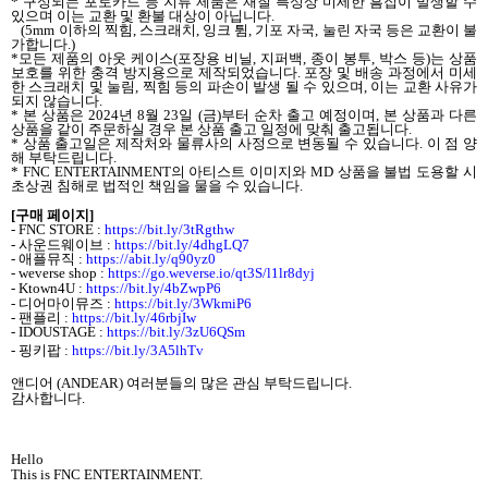
*
구성되는 포토카드 등 지류 제품은 재질 특성상 미세한 흠집이 발생할 수
있으며 이는 교환 및 환불 대상이 아닙니다
.
(5mm
이하의 찍힘
,
스크래치
,
잉크 튐
,
기포 자국
,
눌린 자국 등은 교환이 불
가합니다
.)
*
모든 제품의 아웃 케이스
(
포장용 비닐
,
지퍼백
,
종이 봉투
,
박스 등
)
는 상품
보호를 위한 충격 방지용으로 제작되었습니다
.
포장 및 배송 과정에서 미세
한 스크래치 및 눌림
,
찍힘 등의 파손이 발생 될 수 있으며
,
이는 교환 사유가
되지 않습니다
.
*
본 상품은
2024
년
8
월
23
일
(
금
)
부터 순차 출고 예정이며
,
본 상품과 다른
상품을 같이 주문하실 경우 본 상품 출고 일정에 맞춰 출고됩니다
.
*
상품 출고일은 제작처와 물류사의 사정으로 변동될 수 있습니다
.
이 점 양
해 부탁드립니다
.
* FNC ENTERTAINMENT
의 아티스트 이미지와
MD
상품을 불법 도용할 시
초상권 침해로 법적인 책임을 물을 수 있습니다
.
[
구매 페이지
]
- FNC STORE :
https://bit.ly/3tRgthw
-
사운드웨이브
:
https://bit.ly/4dhgLQ7
-
애플뮤직
:
https://abit.ly/q90yz0
- weverse shop :
https://go.weverse.io/qt3S/l1lr8dyj
- Ktown4U :
https://bit.ly/4bZwpP6
-
디어마이뮤즈
:
https://bit.ly/3WkmiP6
-
팬플리
:
https://bit.ly/46rbjIw
- IDOUSTAGE :
https://bit.ly/3zU6QSm
-
핑키팝
:
https://bit.ly/3A5lhTv
앤디어
(ANDEAR)
여러분들의 많은 관심 부탁드립니다
.
감사합니다
.
Hello
This is FNC ENTERTAINMENT.