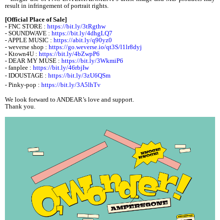
result in infringement of portrait rights.
[Official Place of Sale]
- FNC STORE :
https://bit.ly/3tRgthw
- SOUNDWAVE :
https://bit.ly/4dhgLQ7
- APPLE MUSIC :
https://abit.ly/q90yz0
- weverse shop :
https://go.weverse.io/qt3S/l1lr8dyj
- Ktown4U :
https://bit.ly/4bZwpP6
- DEAR MY MUSE :
https://bit.ly/3WkmiP6
- fanplee :
https://bit.ly/46rbjIw
- IDOUSTAGE :
https://bit.ly/3zU6QSm
- Pinky-pop :
https://bit.ly/3A5lhTv
We look forward to ANDEAR’s love and support.
Thank you.