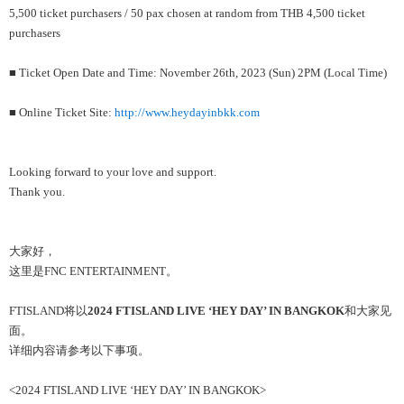
5,500 ticket purchasers / 50 pax chosen at random from THB 4,500 ticket
purchasers
■ Ticket Open Date and Time: November 26th, 2023 (Sun) 2PM (Local Time)
■ Online Ticket Site:
http://www.heydayinbkk.com
Looking forward to your love and support.
Thank you.
大家好，
这里是FNC ENTERTAINMENT。
FTISLAND将以
2024 FTISLAND LIVE ‘HEY DAY’ IN BANGKOK
和大家见
面。
详细内容请参考以下事项。
<2024 FTISLAND LIVE ‘HEY DAY’ IN BANGKOK>