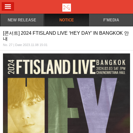
ALL MENU
NEW RELEASE
NOTICE
F'MEDIA
[콘서트] 2024 FTISLAND LIVE ‘HEY DAY’ IN BANGKOK 안
내
No. 27 | Date 2023.11.08 15:01