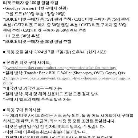
티켓 구매자 중
100
명 랜덤 추첨
- Goodbye Session (
티켓 구매자 전원
)
-
그룹 포토
(300
명 추첨
/
장당
20
명
)
*BOICE
티켓 구매자 중
75
명 랜덤 추첨
/ CAT1
티켓 구매자 중
75
명 랜덤
추첨
/ CAT2
티켓 구매자 중
50
명 랜덤 추첨
/ CAT3
티켓 구매자 중
50
명
랜덤 추첨
/ CAT4
티켓 구매자 중
50
명 랜덤 추첨
- 1:1
포토
(30
명 추첨
)
*BOICE
티켓 구매자 중
30
명 랜덤 추첨
■ 티켓 오픈 일시
: 2024
년
7
월
15
일
(
월
)
오후
8
시
(
현지 시간
)
■ 온라인 티켓 구매 사이트
:
1)
www.dreamtiket.com/product-category/music/ticket-fan-meeting/
*
결제 방식
: Transfer Bank BRI, E-Wallet (Shopeepay, OVO), Gopay, Qris
2)
https://www.loket.com/event/kang-min-hyuk-the-passion-fan-meeting-in-
i9udy
*
내국인 및 외국인 모두 구매 가능
*
결제 방식
:
국내 및 해외 신용카드 포함 모든 결제 방식
*
구매 시 별도의 예매 수수료 발생 가능
■ 티켓 구매 유의사항
-
두 개의 티켓 사이트 좌석은 서로 공유 되며
,
둘 중 어느 사이트에서 구매를
하셔도 팬 혜택
,
티켓 금액
,
좌석 배정 등 모든 조건은 동일합니다
.
-
티켓은 공연 일주일 전 전자티켓으로 받으실 수 있습니다
.
-
티켓 구매 이후에는 취소나 환불이 불가합니다
.
-
자세한 내용은 티켓 구매 사이트의 안내 설명을 참고 해주세요
.