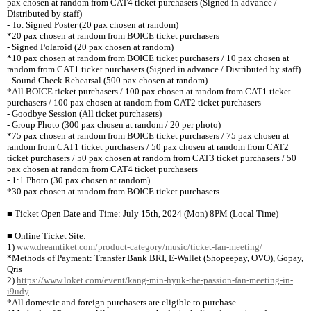
pax chosen at random from CAT4 ticket purchasers (Signed in advance /
Distributed by staff)
- To. Signed Poster (20 pax chosen at random)
*20 pax chosen at random from BOICE ticket purchasers
- Signed Polaroid (20 pax chosen at random)
*10 pax chosen at random from BOICE ticket purchasers / 10 pax chosen at
random from CAT1 ticket purchasers (Signed in advance / Distributed by staff)
- Sound Check Rehearsal (500 pax chosen at random)
*All BOICE ticket purchasers / 100 pax chosen at random from CAT1 ticket
purchasers / 100 pax chosen at random from CAT2 ticket purchasers
- Goodbye Session (All ticket purchasers)
- Group Photo (300 pax chosen at random / 20 per photo)
*75 pax chosen at random from BOICE ticket purchasers / 75 pax chosen at
random from CAT1 ticket purchasers / 50 pax chosen at random from CAT2
ticket purchasers / 50 pax chosen at random from CAT3 ticket purchasers / 50
pax chosen at random from CAT4 ticket purchasers
- 1:1 Photo (30 pax chosen at random)
*30 pax chosen at random from BOICE ticket purchasers
■
Ticket Open Date and Time: July 15th, 2024 (Mon) 8PM (Local Time)
■
Online Ticket Site:
1)
www.dreamtiket.com/product-category/music/ticket-fan-meeting/
*Methods of Payment: Transfer Bank BRI, E-Wallet (Shopeepay, OVO), Gopay,
Qris
2)
https://www.loket.com/event/kang-min-hyuk-the-passion-fan-meeting-in-
i9udy
*All domestic and foreign purchasers are eligible to purchase