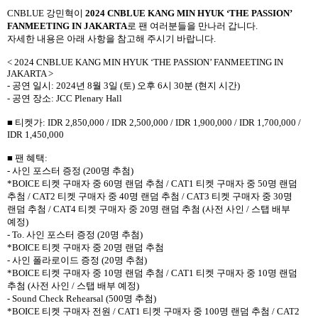
CNBLUE
강민혁이
2024 CNBLUE KANG MIN HYUK ‘THE PASSION’
FANMEETING IN JAKARTA
로 팬 여러분들을 만나러 갑니다
.
자세한 내용은 아래 사항을 참고해 주시기 바랍니다
.
< 2024 CNBLUE KANG MIN HYUK ‘THE PASSION’ FANMEETING IN
JAKARTA >
-
공연 일시
: 2024
년
8
월
3
일
(
토
)
오후
6
시
30
분
(
현지 시간
)
-
공연 장소
: JCC Plenary Hall
■ 티켓가
: IDR 2,850,000 / IDR 2,500,000 / IDR 1,900,000 / IDR 1,700,000 /
IDR 1,450,000
■ 팬 혜택
:
-
사인 포스터 증정
(200
명 추첨
)
*BOICE
티켓 구매자 중
60
명 랜덤 추첨
/ CAT1
티켓 구매자 중
50
명 랜덤
추첨
/ CAT2
티켓 구매자 중
40
명 랜덤 추첨
/ CAT3
티켓 구매자 중
30
명
랜덤 추첨
/ CAT4
티켓 구매자 중
20
명 랜덤 추첨
(
사전 사인
/
스탭 배부
예정
)
- To.
사인 포스터 증정
(20
명 추첨
)
*BOICE
티켓 구매자 중
20
명 랜덤 추첨
-
사인 폴라로이드 증정
(20
명 추첨
)
*BOICE
티켓 구매자 중
10
명 랜덤 추첨
/ CAT1
티켓 구매자 중
10
명 랜덤
추첨
(
사전 사인
/
스탭 배부 예정
)
- Sound Check Rehearsal (500
명 추첨
)
*BOICE
티켓 구매자 전원
/ CAT1
티켓 구매자 중
100
명 랜덤 추첨
/ CAT2