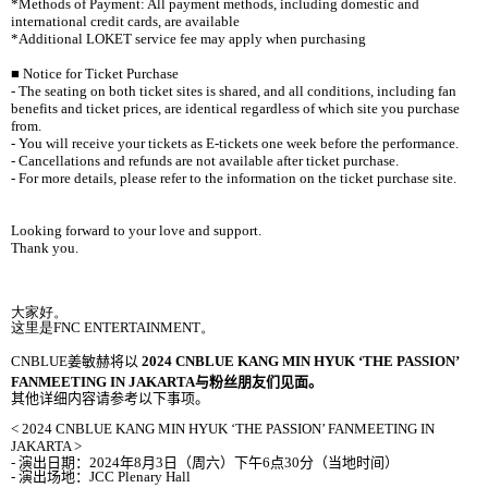
*Methods of Payment: All payment methods, including domestic and
international credit cards, are available
*Additional LOKET service fee may apply when purchasing
■
Notice for Ticket Purchase
- The seating on both ticket sites is shared, and all conditions, including fan
benefits and ticket prices, are identical regardless of which site you purchase
from.
- You will receive your tickets as E-tickets one week before the performance.
- Cancellations and refunds are not available after ticket purchase.
- For more details, please refer to the information on the ticket purchase site.
Looking forward to your love and support.
Thank you.
大家好。
这
里是
FNC ENTERTAINMENT
。
CNBLUE
姜敏赫将以
2024 CNBLUE KANG MIN HYUK ‘THE PASSION’
FANMEETING IN JAKARTA
与粉丝朋友们见面。
其他
详细内
容
请参
考以下事
项
。
< 2024 CNBLUE KANG MIN HYUK ‘THE PASSION’ FANMEETING IN
JAKARTA >
-
演出日期：
2024
年
8
月
3
日（周六）下午
6
点
30
分（
当
地
时间
）
-
演出
场
地：
JCC Plenary Hall