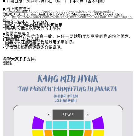
■
开
票日期：
2024
年
7
月
15
日（周一）下午
8
点（
当
地
时间
）
■
线
上
购
票
链
接：
1)
www.dreamtiket.com/product-category/music/ticket-fan-meeting/
*
结帐
方式
: Transfer Bank BRI, E-Wallet (Shopeepay, OVO), Gopay, Qris
2)
https://www.loket.com/event/kang-min-hyuk-the-passion-fan-meeting-in-
i9udy
*
国内与
海外人士皆可
预购
*
结帐
方式
:
海
内
外信用卡皆可使用
*
购买时
可能
会
收取另外的手
续费
■
购
票注意事
项
-
两个网
站的座位信息一致，在任一
网
站
购买
均享受同
样
的粉
丝优
惠、
门
票金
额
、座位安排。
-
门
票可以在演出前
一周通
过电
子票
领
取
。
-
购
票后不可取消或退款。
-
详
情
请参
照
购
票
网
站的介
绍说
明。
希望大家多多支持。
谢谢
。