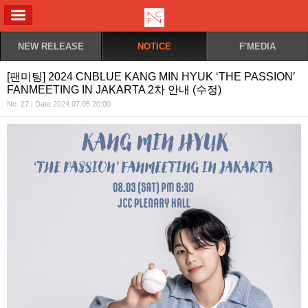
ALL MENU
NEW RELEASE
NOTICE
F'MEDIA
[팬미팅] 2024 CNBLUE KANG MIN HYUK ‘THE PASSION’
FANMEETING IN JAKARTA 2차 안내 (수정)
No. 27 | Date 2024.07.05 20:00