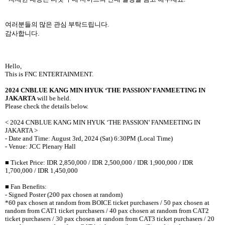
여러분들의 많은 관심 부탁드립니다
.
감사합니다
.
Hello,
This is FNC ENTERTAINMENT.
2024 CNBLUE KANG MIN HYUK ‘THE PASSION’ FANMEETING IN
JAKARTA
will be held.
Please check the details below.
< 2024 CNBLUE KANG MIN HYUK ‘THE PASSION’ FANMEETING IN
JAKARTA >
- Date and Time: August 3rd, 2024 (Sat) 6:30PM (Local Time)
- Venue: JCC Plenary Hall
■
Ticket Price: IDR 2,850,000 / IDR 2,500,000 / IDR 1,900,000 / IDR
1,700,000 / IDR 1,450,000
■
Fan Benefits:
- Signed Poster (200 pax chosen at random)
*60 pax chosen at random from BOICE ticket purchasers / 50 pax chosen at
random from CAT1 ticket purchasers / 40 pax chosen at random from CAT2
ticket purchasers / 30 pax chosen at random from CAT3 ticket purchasers / 20