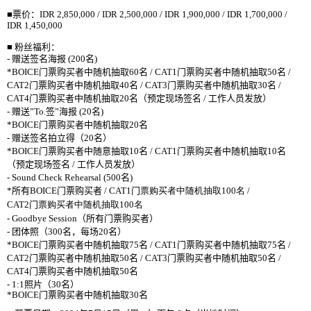
■票价：
IDR 2,850,000 / IDR 2,500,000 / IDR 1,900,000 / IDR 1,700,000 /
IDR 1,450,000
■ 粉
丝
福利：
-
赠
送
签名
海
报
(
200
名
)
*
BOICE
门
票
购买
者中
随
机抽取
60
名
/ CAT1
门
票
购买
者中
随
机抽取
50
名
/
CAT2
门
票
购买
者中
随
机抽取
40
名
/ CAT3
门
票
购买
者中
随
机抽取
30
名
/
CAT4
门
票
购买
者中
随
机抽取
20
名（
预
定
现场签
名
/
工作人
员发
放）
-
赠
送
”
To.
签
”
海
报
(
20
名
)
*
BOICE
门
票
购买
者中
随
机抽取
20
名
-
赠
送
签
名拍立得（
20
名）
*BOICE
门
票
购买
者中
随
意
抽取
10
名
/ CAT1
门
票
购买
者中
随
机抽取
10
名
（
预
定
现场签
名
/
工作人
员发
放）
- Sound Check Rehearsal (500
名
)
*
所有
BOICE
门
票
购买
者
/ CAT1
门
票购买者中随机抽取
100
名
/
CAT2
门
票购买者中随机抽取
100
名
- Goodbye Session
（所有
门
票
购买
者）
-
团
体照（
300
名，每
场
20
名）
*
BOICE
门
票
购买
者中
随
机抽取
75
名
/ CAT1
门
票
购买
者中
随
机抽取
75
名
/
CAT2
门
票
购买
者中
随
机抽取
50
名
/ CAT3
门
票
购买
者中
随
机抽取
50
名
/
CAT4
门
票
购买
者中
随
机抽取
50
名
- 1:1
照片（
30
名
）
*
BOICE
门
票
购买
者中
随
机抽取
30
名