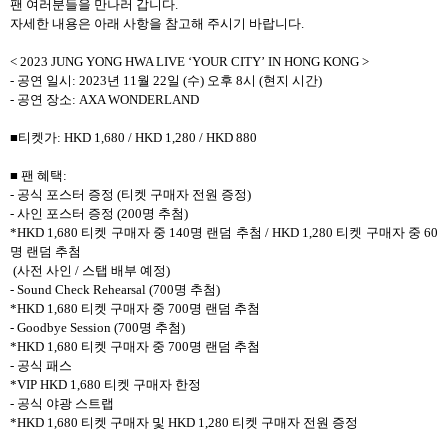
팬 여러분들을 만나러 갑니다
.
자세한 내용은 아래 사항을 참고해 주시기 바랍니다
.
< 2023 JUNG YONG HWA LIVE
‘
YOUR CITY
’
IN HONG KONG >
-
공연 일시
: 2023
년
11
월
22
일
(
수
)
오후
8
시
(
현지 시간
)
-
공연 장소
: AXA WONDERLAND
■티켓가
: HKD 1,680 / HKD 1,280 / HKD 880
■ 팬 혜택
:
-
공식 포스터 증정
(
티켓 구매자 전원 증정
)
-
사인 포스터 증정
(200
명 추첨
)
*HKD 1,680
티켓 구매자 중
140
명 랜덤 추첨
/ HKD 1,280
티켓 구매자 중
60
명 랜덤 추첨
(
사전 사인
/
스탭 배부 예정
)
- Sound Check Rehearsal (700
명 추첨
)
*HKD 1,680
티켓 구매자 중
700
명 랜덤 추첨
- Goodbye Session (700
명 추첨
)
*HKD 1,680
티켓 구매자 중
700
명 랜덤 추첨
-
공식 패스
*VIP HKD 1,680
티켓 구매자 한정
-
공식 야광 스트랩
*HKD 1,680
티켓 구매자 및
HKD 1,280
티켓 구매자 전원 증정