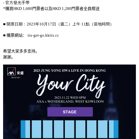
-
官方發光手帶
*
購買
HKD 1,680
門票者以及
HKD 1,280
門票者全員贈送
■ 開票日期：
2023
年
10
月
17
日（週二）上午
11
點（當地時間）
■
購票網站：
tix-get-go.kktix.cc
希望大家多多支持。
謝謝。