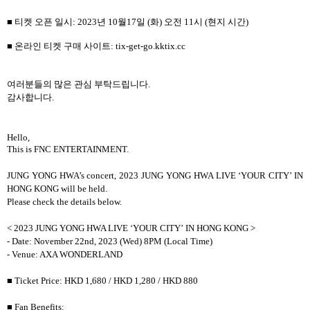
■ 티켓 오픈 일시
: 2023
년
10
월
17
일
(
화
)
오전
11
시
(
현지 시간
)
■ 온라인 티켓 구매 사이트
: tix-get-go.kktix.cc
여러분들의 많은 관심 부탁드립니다
.
감사합니다
.
Hello,
This is FNC ENTERTAINMENT.
JUNG YONG HWA’s concert, 2023 JUNG YONG HWA LIVE ‘YOUR CITY’ IN
HONG KONG will be held.
Please check the details below.
< 2023 JUNG YONG HWA LIVE
‘
YOUR CITY
’
IN HONG KONG >
- Date: November 22nd, 2023 (Wed) 8PM (Local Time)
- Venue: AXA WONDERLAND
■
Ticket Price: HKD 1,680 / HKD 1,280 / HKD 880
■
Fan Benefits: