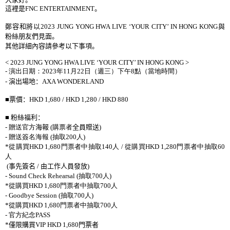
這裡是
FNC ENTERTAINMENT
。
鄭容和將以
2023 JUNG YONG HWA LIVE ‘YOUR CITY’ IN HONG KONG
與
粉絲朋友們見面。
其他詳細內容請參考以下事項。
< 2023 JUNG YONG HWA LIVE ‘YOUR CITY’ IN HONG KONG >
-
演出日期：
2023
年
11
月
22
日（週三）下午
8
點（當地時間）
-
演出場地：
AXA WONDERLAND
■
票價：
HKD 1,680 / HKD 1,280 / HKD 880
■
粉絲福利：
-
贈送官方
海報
(
購票者
全員贈送
)
-
贈送簽名海報
(
抽取
200
人
)
*
從購買
HKD 1,680
門票者中抽取
140
人
/
從購買
HKD 1,280
門票者中抽取
60
人
(
事先簽名
/
由工作人員發放
)
- Sound Check Rehearsal (
抽取
700
人
)
*
從購買
HKD 1,680
門票者中抽取
700
人
- Goodbye Session (
抽取
700
人
)
*
從購買
HKD 1,680
門票者中抽取
700
人
-
官方紀念
PASS
*
僅限購買
VIP HKD 1,680
門票者