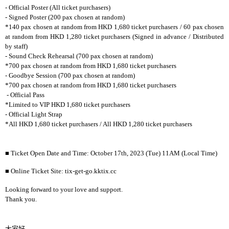
- Official Poster (All ticket purchasers)
- Signed Poster (200 pax chosen at random)
*140 pax chosen at random from HKD 1,680 ticket purchasers / 60 pax chosen
at random from HKD 1,280 ticket purchasers (Signed in advance / Distributed
by staff)
- Sound Check Rehearsal (700 pax chosen at random)
*700 pax chosen at random from HKD 1,680 ticket purchasers
- Goodbye Session (700 pax chosen at random)
*700 pax chosen at random from HKD 1,680 ticket purchasers
- Official Pass
*Limited to VIP HKD 1,680 ticket purchasers
- Official Light Strap
*All HKD 1,680 ticket purchasers / All HKD 1,280 ticket purchasers
■
Ticket Open Date and Time: October 17th, 2023 (Tue) 11AM (Local Time)
■
Online Ticket Site: tix-get-go.kktix.cc
Looking forward to your love and support.
Thank you.
大家好。