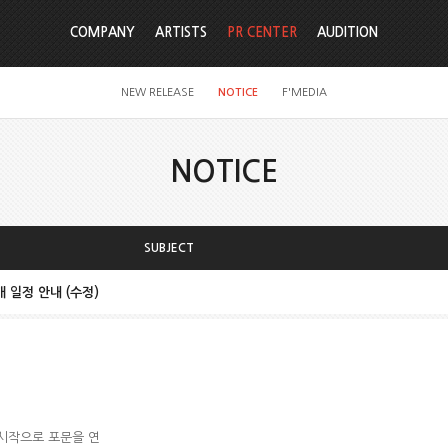
COMPANY
ARTISTS
PR CENTER
AUDITION
NEW RELEASE
NOTICE
F'MEDIA
NOTICE
SUBJECT
개 일정 안내 (수정)
 시작으로 포문을 연