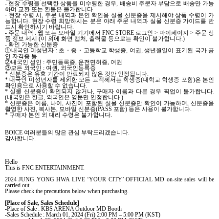
-
현장 수령을 선택한 상품을 미수령한 경우
,
배송비 주문자 부담으로 배송만 가능
하며 교환 또는 환불은 불가합니다
.
-
현장 수령 시
,
주문 내역과 본인 확인용 실물 신분증을 제시해야 상품 수령이 가
능합니다
.
현장 수령 희망하시는 분은 아래 주문 내역과 실물 신분증 가이드를 반
드시 확인하시기 바랍니다
.
-
주문 내역
:
웹 또는 모바일 기기에서
FNC STORE
로그인
>
마이페이지
>
주문 상
품 정보 제시
(
이 외에 화면 캡처
,
출력물 등으로는 확인이 불가합니다
.)
-
확인 가능한 신분증
①내국인 미성년자
:
초
・
중
・
고등학교
학생증
,
여권
,
생년월일이 표기된 국가 공
인 자격증 등
②내국인 성인
:
주민등록증
,
운전면허증
,
여권
③모든 외국인
:
여권
,
외국인등록증
*
신분증은 유효 기간이 만료되지 않은 것만 인정됩니다
.
*
내국인 미성년자를 제외한 모든 고객께서는 학생증
(
대학교 학생증 포함
)
은 본인
확인용으로 사용할 수 없습니다
.
*
실물 신분증이 확인되지 않거나
,
구매자 이름과 다른 경우 픽업이 불가합니다
.
(
내국인은 한글
,
외국인은 영문만 인정합니다
.)
*
신분증은 이름
,
나이
,
사진이 포함된 실물 신분증만 확인이 가능하며
,
신분증을
촬영한 사진
,
복사본
,
모바일 신분증
(PASS
포함
)
등은 사용이 불가합니다
.
*
구매자 본인 외 대리 수령은 불가합니다
.
BOICE
여러분들의 많은 관심 부탁드리겠습니다
.
감사합니다
.
Hello
This is FNC ENTERTAINMENT.
2024 JUNG YONG HWA LIVE ‘YOUR CITY’ OFFICIAL MD on-site sales will be
carried out.
Please check the precautions below when purchasing.
[Place of Sale, Sales Schedule]
-Place of Sale : KBS ARENA Outdoor MD Booth
-Sales Schedule :
March 01, 2024 (Fri) 2:00 PM – 5:00 PM (KST)