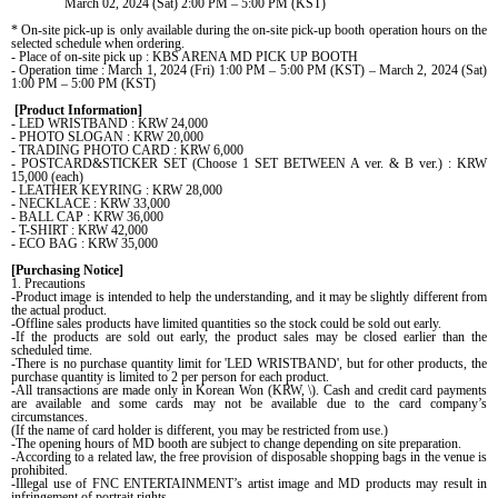
March 02, 2024 (Sat) 2:00 PM – 5:00 PM (KST)
* On-site pick-up is only available during the on-site pick-up booth operation hours on the
selected schedule when ordering.
- Place of on-site pick up : KBS ARENA MD PICK UP BOOTH
- Operation time : March 1, 2024 (Fri) 1:00 PM – 5:00 PM (KST) – March 2, 2024 (Sat)
1:00 PM – 5:00 PM (KST)
[Product Information]
- LED WRISTBAND : KRW 24,000
- PHOTO SLOGAN : KRW 20,000
- TRADING PHOTO CARD : KRW 6,000
- POSTCARD&STICKER SET (Choose 1 SET BETWEEN A ver. & B ver.) : KRW
15,000 (each)
- LEATHER KEYRING : KRW 28,000
- NECKLACE : KRW 33,000
- BALL CAP : KRW 36,000
- T-SHIRT : KRW 42,000
- ECO BAG : KRW 35,000
[Purchasing Notice]
1. Precautions
-Product image is intended to help the understanding, and it may be slightly different from
the actual product.
-Offline sales products have limited quantities so the stock could be sold out early.
-If
the products are sold out early, the product sales may be closed earlier than the
scheduled time.
-There is no purchase quantity limit for 'LED WRISTBAND', but for other products, the
purchase quantity is limited to 2 per person for each product.
-All transactions are made only in Korean Won (KRW, \). Cash and credit card payments
are available and some cards may not be available due to the card company’s
circumstances.
(If the name of card holder is different, you may be restricted from use.)
-The opening hours of MD booth are subject to change depending on site preparation.
-According to a related law, the free provision of disposable shopping bags in the venue is
prohibited.
-Illegal use of FNC ENTERTAINMENT’s artist image and MD products may result in
infringement of portrait rights.