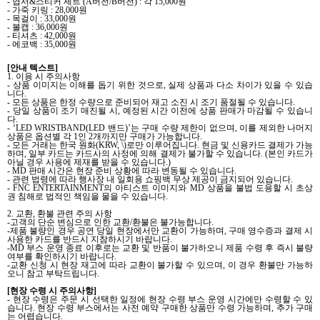
-
엽서
&
스티커 세트
(A
버전
/B
버전
) :
각
15,000
원
-
가죽 키링
: 28,000
원
-
목걸이
: 33,000
원
-
볼캡
: 36,000
원
-
티셔츠
: 42,000
원
-
에코백
: 35,000
원
[
안내 텍스트
]
1.
이용 시 주의사항
-
상품 이미지는 이해를 돕기 위한 것으로
,
실제 상품과 다소 차이가 있을 수 있습
니다
.
-
모든 상품은 한정 수량으로 준비되어 재고 소진 시 조기 품절될 수 있습니다
.
-
당일 상품이 조기 매진될 시
,
예정된 시간 이전에 상품 판매가 마감될 수 있습니
다
.
- ‘LED WRISTBAND(LED
밴드
)’
는 구매 수량 제한이 없으며
,
이를 제외한 나머지
상품은 옵션별 각
1
인
2
개까지만 구매가 가능합니다
.
-
모든 거래는 한국 원화
(KRW, \)
로만 이루어집니다
.
현금 및 신용카드 결제가 가능
하며
,
일부 카드는 카드사의 사정에 의해 결제가 불가할 수 있습니다
. (
본인 카드가
아닐 경우 사용에 제재를 받을 수 있습니다
.)
- MD
판매 시간은 현장 준비 상황에 따라 변동될 수 있습니다
.
-
관련 법령에 따라 행사장 내 일회용 쇼핑백 무상 제공이 금지되어 있습니다
.
- FNC ENTERTAINMENT
의 아티스트 이미지와
MD
상품을 불법 도용할 시 초상
권 침해로 법적인 책임을 물을 수 있습니다
.
2.
교환
,
환불 관련 주의 사항
-
고객의 단순 변심으로 인한 교환
/
환불은 불가능합니다
.
-
제품 불량인 경우 공연 당일 현장에서만 교환이 가능하며
,
구매 영수증과 결제 시
사용한 카드를 반드시 지참하시기 바랍니다
.
-MD
부스 운영 종료 이후로는 교환 및 반품이 불가하오니 제품 수령 후 즉시 불량
여부를 확인하시기 바랍니다
.
-
교환 신청 시 현장 재고에 따라 교환이 불가할 수 있으며
,
이 경우 환불만 가능하
오니 참고 부탁드립니다
.
[
현장 수령 시 주의사항
]
-
현장 수령은 주문 시 선택한 일정에 현장 수령 부스 운영 시간에만 수령할 수 있
습니다
.
현장 수령 부스에서는 사전 예약 구매한 상품만 수령 가능하며
,
추가 구매
는 어렵습니다
.