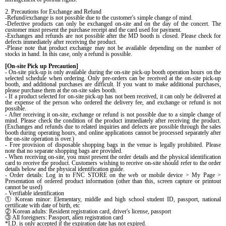
2. Precautions for Exchange and Refund
-Refund/exchange is not possible due to the customer's simple change of mind.
-Defective products can only be exchanged on-site and on the day of the concert. The
customer must present the purchase receipt and the card used for payment.
-Exchanges and refunds are not possible after the MD booth is closed. Please check for
defects immediately after receiving the product.
-Please note that product exchange may not be available depending on the number of
stocks in hand. In this case, only a refund is possible.
[On-site Pick up Precaution]
- On-site pick-up is only available during the on-site pick-up booth operation hours on the
selected schedule when ordering. Only pre-orders can be received at the on-site pick-up
booth, and additional purchases are difficult. If you want to make additional purchases,
please purchase them at the on-site sales booth.
- If a product selected for on-site pick-up has not been received, it can only be delivered at
the expense of the person who ordered the delivery fee, and exchange or refund is not
possible.
- After receiving it on-site, exchange or refund is not possible due to a simple change of
mind. Please check the condition of the product immediately after receiving the product.
(Exchanges and refunds due to related inquiries and defects are possible through the sales
booth during operating hours, and online applications cannot be processed separately after
the on-site operation is over.)
- Free provision of disposable shopping bags in the venue is legally prohibited. Please
note that no separate shopping bags are provided.
- When receiving on-site, you must present the order details and the physical identification
card to receive the product. Customers wishing to receive on-site should refer to the order
details below and the physical identification guide.
- Order details: Log in to FNC STORE on the web or mobile device > My Page >
Presentation of ordered product information (other than this, screen capture or printout
cannot be used)
- Verifiable identification
①
Korean minor: Elementary, middle and high school student ID, passport, national
certificate with date of birth, etc
②
Korean adults: Resident registration card, driver's license, passport
③
All foreigners: Passport, alien registration card
*I.D. is only accepted if the expiration date has not expired.