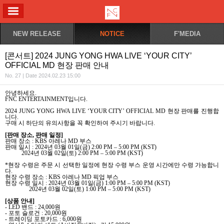
ALL MENU
NEW RELEASE
NOTICE
F'MEDIA
[콘서트] 2024 JUNG YONG HWA LIVE ‘YOUR CITY’
OFFICIAL MD 현장 판매 안내
No. 27 | Date 2024.02.23 15:00
안녕하세요
.
FNC ENTERTAINMENT
입니다
.
2024 JUNG YONG HWA LIVE ‘YOUR CITY’ OFFICIAL MD
현장 판매를 진행합
니다
.
구매 시 하단의 유의사항을 꼭 확인하여 주시기 바랍니다
.
[
판매 장소
,
판매 일정
]
판매 장소
: KBS
아레나
MD
부스
판매 일시
: 2024
년
03
월
01
일
(
금
) 2:00 PM – 5:00 PM (KST)
2024
년
03
월
02
일
(
토
) 2:00 PM – 5:00 PM (KST)
*
현장 수령은 주문 시 선택한 일정에 현장 수령 부스 운영 시간에만 수령 가능합니
다
.
현장 수령 장소
: KBS
아레나
MD
픽업 부스
현장 수령 일시
: 2024
년
03
월
01
일
(
금
) 1:00 PM – 5:00 PM (KST)
2024
년
03
월
02
일
(
토
) 1:00 PM – 5:00 PM (KST)
[
상품 안내
]
- LED
밴드
: 24,000
원
-
포토 슬로건
: 20,000
원
-
트레이딩 포토카드
: 6,000
원