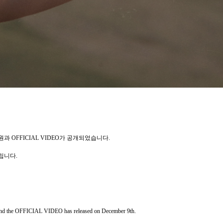
원과
OFFICIAL VIDEO
가
공개되었습니다
.
립니다
.
] and the OFFICIAL VIDEO
has released on December 9th.