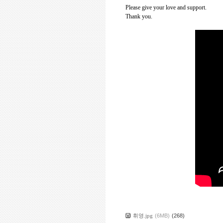
Please give your love and support.
Thank you.
휘영.jpg
(6MB)
(268)