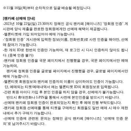
※
11
월
16
일
(
목
)
부터 순차적으로 일괄 배송될 예정입니다
.
[
팬카페 선예매 안내
]
-2023
년
10
월
22
일
(
일
) 23:30
까지 정해인 공식 팬카페
[
해이니즈
] ‘
정회원 인증
’
게
시판에 양식 제출을 완료한 정회원에게만 선예매 혜택이 제공됩니다
.
-
멜론티켓에 가입 되어있어야 예매 가능합니다
.
-‘
정회원 인증
’
게시판에 입력한 정보
(
이름
,
전화번호
)
로 사전 인증을 해야만
,
선예
매 참여가 가능합니다
.
-
한 개의
ID
로 한번의 인증만 가능하며
,
재 로그인 시 다시 인증하지 않아도 됩니
다
. (
중복 인증 불가
)
-
팬카페 정회원 인증을 국문 페이지에서 진행했을 경우
,
국문 페이지에서만 예매
가능하며
,
팬카페 정회원 인증을 글로벌 페이지에서 진행했을 경우
,
글로벌 페이지에서만
예매 가능합니다
.
-
멜론티켓 회원정보와 팬카페 인증자의 이름이 상이하여도 인증이 가능합니다
.
단
,
예매되는 티켓
/
예매내역서 에는 멜론티켓
ID
의 회원정보로 입력됩니다
.
-
간편 회원 아이디 가입 후 본인 인증을 하지 않을 경우
,
선예매가 불가능합니다
.
반드시 휴대전화나
I-PIN
을 통해서 사전에 본인인증을 받으시기 바랍니다
.
-
선예매 팬카페 정회원 인증이 완료되었는지 확인 후 예매 진행 부탁드립니다
.
-
팬카페 정회원 선예매를 통해 티켓을 구매하신 회원들도 일반 예매 시 매수 제한
내에서 추가 구매가 가능합니다
.
-
선예매 인증에 관련된 문의는 정해인 공식 팬카페
[
해이니즈
] ‘
선예매 인증 문
의
’
로 남겨주시기 바랍니다
.