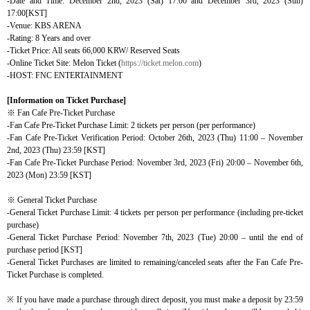
-Date and Time: December 2nd, 2023 (Sat) 17:00
and
December 3rd, 2023 (Sun)
17:00[KST]
-Venue: KBS ARENA
-Rating: 8 Years and over
-Ticket Price: All seats 66,000 KRW/ Reserved Seats
-Online Ticket Site:
Melon Ticket (
https://ticket.melon.com
)
-HOST: FNC ENTERTAINMENT
[Information on Ticket Purchase]
※
Fan Cafe Pre-Ticket Purchase
-Fan Cafe Pre-Ticket Purchase Limit: 2 tickets per person (per performance)
-Fan Cafe Pre-Ticket Verification Period: October 26th, 2023 (Thu) 11:00 – November
2nd, 2023 (Thu) 23:59 [KST]
-Fan Cafe Pre-Ticket Purchase Period: November 3rd, 2023 (Fri) 20:00 – November 6th,
2023 (Mon) 23:59 [KST]
※
General Ticket Purchase
-General Ticket Purchase Limit: 4 tickets per person per performance (including pre-ticket
purchase)
-General Ticket Purchase Period: November 7th, 2023 (Tue) 20:00 – until the end of
purchase period [KST]
-General Ticket Purchases are limited to remaining/canceled seats after the Fan Cafe Pre-
Ticket Purchase is completed.
※ If you have made a purchase through direct deposit, you must make a deposit by 23:59