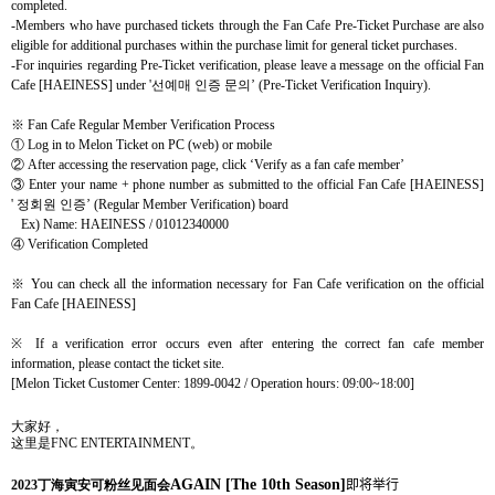
completed.
-Members who have purchased tickets through the Fan Cafe Pre-Ticket Purchase are also
eligible for additional purchases within the purchase limit for general ticket purchases.
-For inquiries regarding Pre-Ticket verification, please leave a message on
the official Fan
Cafe [HAEINESS]
under '
선예매 인증 문의
’ (Pre-Ticket Verification Inquiry).
※
Fan Cafe Regular Member Verification Process
①
Log in to Melon Ticket on PC (web) or mobile
②
After accessing the reservation page, click ‘Verify as a fan cafe member’
③
Enter your name + phone number as submitted
to the official Fan Cafe [HAEINESS]
'
정회원 인증
’ (Regular Member Verification) board
Ex) Name: HAEINESS / 01012340000
④
Verification Completed
※
You can check all the information necessary for Fan Cafe verification on
the official
Fan Cafe [HAEINESS]
※ If a
verification
error occurs even after entering the correct fan cafe member
information, please contact the ticket site.
[Melon Ticket Customer Center: 1899-0042 / Operation hours: 09:00~18:00]
大家好，
这
里是
FNC ENTERTAINMENT
。
AGAIN
[The 10th Season]
2023
丁海寅安可粉丝见面会
即将举行