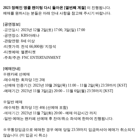
2023
정해인 앵콜 팬미팅 다시 돌아온
[
열번째 계절
]
이 진행됩니다
.
예매를 원하시는 분들은 아래 안내 사항을 참고해 주시기 바랍니다
.
[
공연정보
]
-
공연일시
:
2023
년
12
월
2
일
(
토
) 17:00, 3
일
(
일
) 17:00
-
공연장소
: KBS
아레나
-
관람연령
: 8
세 이상
-
티켓가격
:
전석
66,000
원
/
지정석
-
티켓예매
:
멜론티켓
-
주최
/
주관
: FNC ENTERTAINMENT
[
예매안내
]
※팬카페 선예매
-
매수제한
:
회차당
1
인
2
매
-
선예매 인증기간
: 2023
년
10
월
26
일
(
목
) 11:00 – 11
월
2
일
(
목
) 23:59
까지
[KST]
-
예매기간
: 2023
년
11
월
3
일
(
금
) 20:00 – 11
월
6
일
(
월
) 23:59
까지
[KST]
※일반 예매
-
매수제한
:
회차당
1
인
4
매
(
선예매 포함
)
-
예매기간
:
2023
년
11
월
7
일
(
화
) 20:00 -
예매 마감시간 까지
-
일반 예매는 팬카페 선예매 후 잔여
/
취소 좌석에 한하여 진행됩니다
.
※무통장입금으로 예매한 경우 예매 당일
23:59
까지 입금하셔야 예매가 취소되지
않습니다
. (
미 입금 시 취소
)