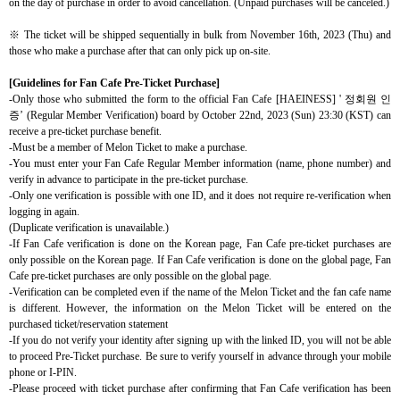
on the day of purchase in order to avoid cancellation. (Unpaid purchases will be canceled.)
※
The ticket will be shipped sequentially in bulk from
November 16th, 2023 (Thu) and
those who make a purchase after that can only pick up on-site.
[Guidelines for Fan Cafe
Pre-Ticket Purchase
]
-Only those who submitted the form to the official Fan Cafe [HAEINESS] '
정회원 인
증
’ (Regular Member Verification) board by October 22nd, 2023 (Sun) 23:30 (KST) can
receive a pre-ticket purchase benefit.
-Must be a member of Melon Ticket to make a purchase.
-You must enter your Fan Cafe Regular Member information (name, phone number) and
verify in advance to participate in the pre-ticket purchase.
-Only one verification is possible with one ID, and it does not require re-verification when
logging in again.
(Duplicate verification is unavailable.)
-If Fan Cafe verification is done on the Korean page, Fan Cafe pre-ticket purchases are
only possible on the Korean page. If Fan Cafe verification is done on the global page, Fan
Cafe pre-ticket purchases are only possible on the global page.
-Verification can be completed even if the name of the Melon Ticket and the fan cafe name
is different. However, the information on the Melon Ticket will be entered on the
purchased ticket/reservation statement
-If you do not verify your identity after signing up with the linked ID, you will not be able
to proceed Pre-Ticket purchase. Be sure to verify yourself in advance through your mobile
phone or I-PIN.
-Please proceed with ticket purchase after confirming that Fan Cafe
verification has been