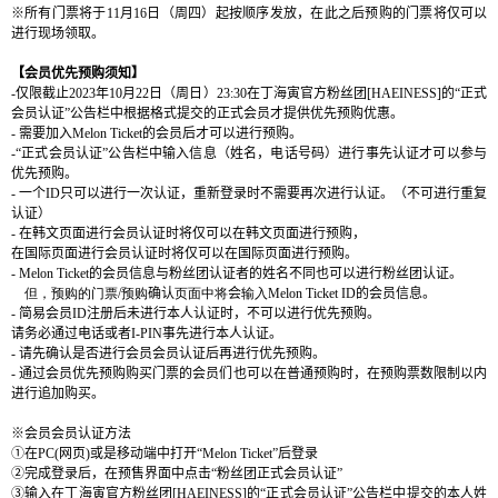
※所有
门
票
将
于
11
月
16
日（周四）起按
顺
序
发
放，在此之后
预购
的
门
票
将仅
可以
进
行
现场领
取
。
【
会员优
先
预购须
知
】
-
仅限
截止
2023
年
10
月
22
日（周日）
23:30
在丁海寅官方粉丝
团
[HAEINESS]
的
“正式
会员认证”公告栏中根据格式提交
的正式会员才提供优先预购优惠。
-
需要加入
Melon Ticket
的
会员
后才可以
进
行
预购
。
-
“正式会员认证”公告栏中输入信息（姓名，电话号码）进行事先认证才可以参与
优先预购。
-
一
个
ID
只可以
进
行一次
认证
，重新登
录时
不需要再次
进
行
认证
。（不可
进
行重
复
认证
）
-
在
韩
文
页
面
进
行
会员认证时将仅
可以在
韩
文
页
面
进
行
预购
，
在
国际页
面
进
行
会员认证时将仅
可以在
国际页
面
进
行
预购
。
- Melon Ticket
的
会员信息与粉丝团认证者的姓名不同也可以进行粉丝团认证。
但，
预购的门票
/
预购
确认
页面中将
会
输入
Melon Ticket ID
的会员信息。
-
简
易
会员
ID
注
册
后未
进
行本人
认证时
，不可以
进
行
优
先
预购
。
请务
必通
过电话
或者
I-PIN
事先
进
行本人
认证
。
-
请
先确
认
是否
进
行
会员会员认证
后再
进
行
优
先
预购
。
-
通
过会员优
先
预购购买门
票的
会员们
也可以在普通
预购时
，在
预购
票
数
限制以
内
进
行追加
购买
。
※
会员会员认证
方
法
①在
PC(
网页
)
或是移
动
端中打
开
“
Melon Ticket
”后登
录
②完成登
录
后，在
预
售界面中点
击“粉丝团正式会员认证”
③
输入在
丁海寅官方粉丝团
[HAEINESS]
的“正式会员认证”公告栏中提交的本人姓