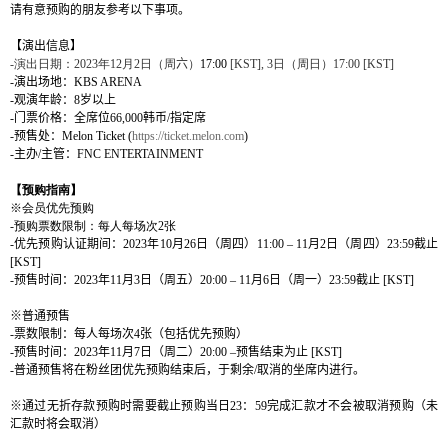
请
有意
预购
的朋友
参
考以下事
项
。
【演出信息】
-
演出日期：
2023
年
12
月
2
日（周
六
）
17:00
[KST],
3
日（周日）
17:00 [KST]
-
演出
场地：
KBS ARENA
-
观演年龄：
8
岁以上
-
门票价格：全席位
66,000
韩币
/
指定席
-
预售处：
Melon Ticket (
https://ticket.melon.com
)
-
主办
/
主管：
FNC ENTERTAINMENT
【
预购
指南
】
※
会员优
先
预购
-
预购
票
数
限制：每人每
场
次
2
张
-
优
先
预购认证
期
间
：
2023
年
10
月
26
日（周四）
11:00
–
11
月
2
日（周四）
23:59
截止
[KST]
-
预
售
时间
：
2023
年
11
月
3
日（周五）
20:00
–
11
月
6
日（周一）
23:59
截止
[KST]
※普通
预
售
-
票
数
限制：每人每
场
次
4
张
（包括
优
先
预购
）
-
预
售
时间
：
2023
年
11
月
7
日（周二）
20:00
–
预
售
结
束
为
止
[KST]
-
普通
预
售
将
在粉
丝团优
先
预购结
束后，于剩余
/
取消的坐席
内进
行
。
※通过无折存款
预购时需要截止预购当日
23
：
59
完成汇款才不会被取消预购（未
汇款时将会取消）