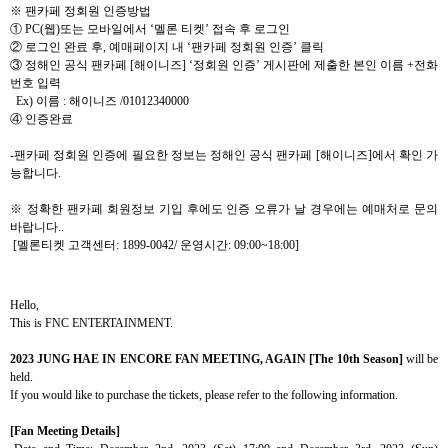
※
팬카페 정회원 인증방법
①
PC(
웹
)
또는 모바일에서
‘
멜론 티켓
’
접속 후 로그인
②
로그인 완료 후
,
예매페이지 내
‘
팬카페 정회원 인증
’
클릭
③
정해인 공식 팬카페
[
해이니즈
] ‘
정회원 인증
’
게시판에 제출한 본인 이름
+
전화
번호
입력
Ex)
이름
:
해이니즈
/
01012340000
④
인증완료
-
팬카페 정회원 인증에 필요한 정보는 정해인 공식 팬카페
[
해이니즈
]
에서 확인 가
능합니다
.
※ 정확한 팬카페 회원정보 기입 후에도 인증 오류가 날 경우에는 예매처로 문의
바랍니다
..
[
멜론티켓 고객센터
: 1899-0042/
운영시간
: 09:00~18:00]
Hello,
This is FNC ENTERTAINMENT.
2023 JUNG HAE IN ENCORE FAN MEETING, AGAIN [The 10th Season]
will be
held.
If you would like to purchase the tickets, please refer to the following information.
[Fan Meeting Details]