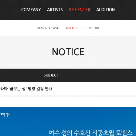
COMPANY
ARTISTS
PR CENTER
AUDITION
NEW RELEASE
NOTICE
F'MEDIA
NOTICE
SUBJECT
 웹드라마 ‘꿈꾸는 섬' 방영 일정 안내