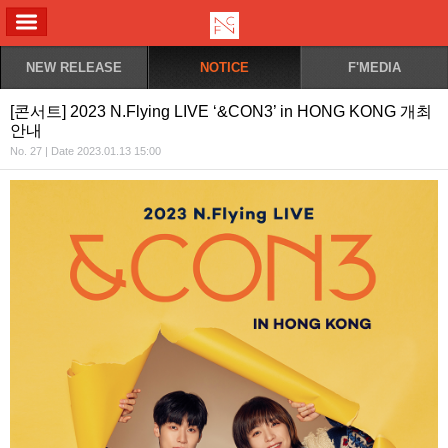
ALL MENU
NEW RELEASE
NOTICE
F'MEDIA
[콘서트] 2023 N.Flying LIVE ‘&CON3’ in HONG KONG 개최
안내
No. 27 | Date 2023.01.13 15:00