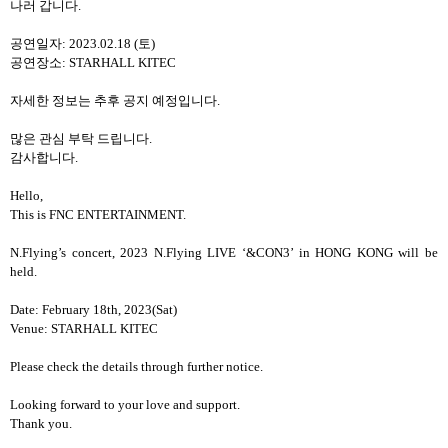
나러 갑니다
.
공연일자
: 2023.02.18 (
토
)
공연장소
: STARHALL KITEC
자세한 정보는 추후 공지 예정입니다
.
많은 관심 부탁 드립니다
.
감사합니다
.
Hello,
This is FNC ENTERTAINMENT.
N.Flying’s concert, 2023 N.Flying LIVE ‘&CON3’ in HONG KONG will be
held.
Date: February 18th, 2023(Sat)
Venue: STARHALL KITEC
Please check the details through further notice.
Looking forward to your love and support.
Thank you.