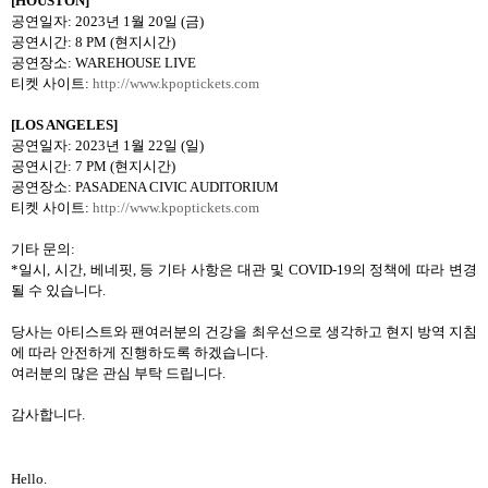
[HOUSTON]
공연일자
: 2023
년
1
월
20
일
(
금
)
공연시간
: 8 PM (
현지시간
)
공연장소
: WAREHOUSE LIVE
티켓 사이트
:
http://www.kpoptickets.com
[LOS ANGELES]
공연일자
: 2023
년
1
월
22
일
(
일
)
공연시간
: 7 PM (
현지시간
)
공연장소
: PASADENA CIVIC AUDITORIUM
티켓 사이트
:
http://www.kpoptickets.com
기타 문의
:
*
일시
,
시간
,
베네핏
,
등 기타 사항은 대관 및
COVID-19
의 정책에 따라 변경
될 수 있습니다
.
당사는 아티스트와 팬여러분의 건강을 최우선으로 생각하고 현지 방역 지침
에 따라 안전하게 진행하도록 하겠습니다
.
여러분의 많은 관심 부탁 드립니다
.
감사합니다
.
Hello.