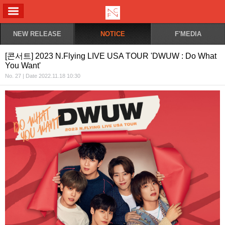
ALL MENU
NEW RELEASE
NOTICE
F'MEDIA
[콘서트] 2023 N.Flying LIVE USA TOUR 'DWUW : Do What
You Want'
No. 27 | Date 2022.11.18 10:30