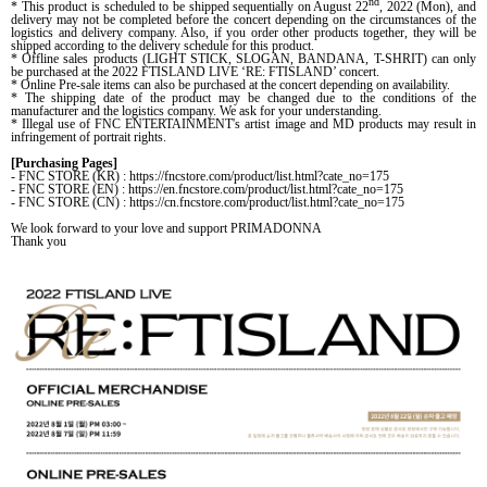
nd
* This product is scheduled to be shipped sequentially on August 22
, 2022 (Mon), and
delivery may not be completed before the concert depending on the circumstances of the
logistics and delivery company. Also, if you order other products together, they will be
shipped according to the delivery schedule for this product.
* Offline sales products (LIGHT STICK, SLOGAN, BANDANA, T-SHRIT) can only
be purchased at the 2022 FTISLAND LIVE ‘RE: FTISLAND’ concert.
* Online Pre-sale items can also be purchased at the concert depending on availability.
* The shipping date of the product may be changed due to the conditions of the
manufacturer and the logistics company. We ask for your understanding.
* Illegal use of FNC ENTERTAINMENT's artist image and MD products may result in
infringement of portrait rights.
[Purchasing Pages]
- FNC STORE (KR) : https://fncstore.com/product/list.html?cate_no=175
- FNC STORE (EN) : https://en.fncstore.com/product/list.html?cate_no=175
- FNC STORE (CN) : https://cn.fncstore.com/product/list.html?cate_no=175
We look forward to your love and support PRIMADONNA
Thank you