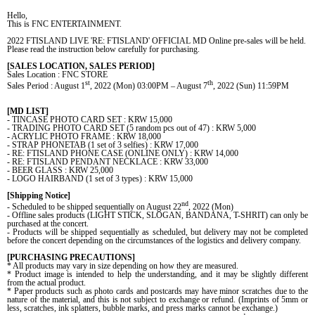
Hello,
This is FNC ENTERTAINMENT.
2022 FTISLAND LIVE 'RE: FTISLAND' OFFICIAL MD Online pre-sales will be held.
Please read the instruction below carefully for purchasing.
[SALES LOCATION, SALES PERIOD]
Sales Location : FNC STORE
st
th
Sales Period : August 1
, 2022 (Mon) 03:00PM – August 7
, 2022 (Sun) 11:59PM
[MD LIST]
- TINCASE PHOTO CARD SET : KRW 15,000
- TRADING PHOTO CARD SET (5 random pcs out of 47) : KRW 5,000
- ACRYLIC PHOTO FRAME : KRW 18,000
- STRAP PHONETAB (1 set of 3 selfies) : KRW 17,000
- RE: FTISLAND PHONE CASE (ONLINE ONLY) : KRW 14,000
- RE: FTISLAND PENDANT NECKLACE : KRW 33,000
- BEER GLASS : KRW 25,000
- LOGO HAIRBAND (1 set of 3 types) : KRW 15,000
[Shipping Notice]
nd
- Scheduled to be shipped sequentially on August 22
, 2022 (Mon)
- Offline sales products
(LIGHT STICK, SLOGAN, BANDANA, T-SHRIT) can only be
purchased at the concert.
- Products will be shipped sequentially as scheduled, but delivery may not be completed
before the concert depending on the circumstances of the logistics and delivery company.
[PURCHASING PRECAUTIONS]
* All products may vary in size depending on how they are measured.
* Product image is intended to help the understanding, and it may be slightly different
from the actual product.
*
Paper products such as photo cards and postcards may have minor scratches due to the
nature of the material, and this is not subject to exchange or refund. (Imprints of 5mm or
less, scratches, ink splatters, bubble marks, and press marks cannot be exchange.)