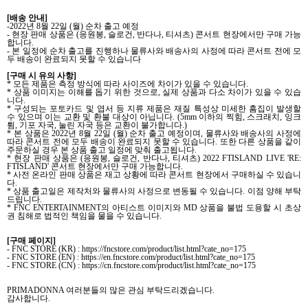
[
배송 안내
]
-2022
년
8
월
22
일
(
월
)
순차 출고 예정
-
현장 판매 상품은
(
응원봉
,
슬로건
,
반다나
,
티셔츠
)
콘서트 현장에서만 구매 가능
합니다
.
-
본 일정에 순차 출고를 진행하나 물류사와 배송사의 사정에 따라 콘서트 전에 모
두 배송이 완료되지 못할 수 있습니다
[
구매 시 유의 사항
]
*
모든 제품은 측정 방식에 따라 사이즈에 차이가 있을 수 있습니다
.
*
상품 이미지는 이해를 돕기 위한 것으로
,
실제 상품과 다소 차이가 있을 수 있습
니다
.
*
구성되는 포토카드 및 엽서 등 지류 제품은 재질 특성상 미세한 흠집이 발생할
수 있으며 이는 교환 및 환불 대상이 아닙니다
. (5mm
이하의 찍힘
,
스크래치
,
잉크
튐
,
기포 자국
,
눌린 자국 등은 교환이 불가합니다
.)
*
본 상품은
2022
년
8
월
22
일
(
월
)
순차 출고 예정이며
,
물류사와 배송사의 사정에
따라 콘서트 전에 모두 배송이 완료되지 못할 수 있습니다
.
또한 다른 상품을 같이
주문하실 경우 본 상품 출고 일정에 맞춰 출고됩니다
.
*
현장 판매 상품은
(
응원봉
,
슬로건
,
반다나
,
티셔츠
) 2022 FTISLAND LIVE 'RE:
FTISLAND'
콘서트 현장에서만 구매 가능합니다
.
*
사전 온라인 판매 상품은 재고 상황에 따라 콘서트 현장에서 구매하실 수 있습니
다
.
*
상품 출고일은 제작처와 물류사의 사정으로 변동될 수 있습니다
.
이점 양해 부탁
드립니다
.
* FNC ENTERTAINMENT
의 아티스트 이미지와
MD
상품을 불법 도용할 시 초상
권 침해로 법적인 책임을 물을 수 있습니다
.
[
구매 페이지
]
- FNC STORE (KR) : https://fncstore.com/product/list.html?cate_no=175
- FNC STORE (EN) : https://en.fncstore.com/product/list.html?cate_no=175
- FNC STORE (CN) : https://cn.fncstore.com/product/list.html?cate_no=175
PRIMADONNA
여러분들의 많은 관심 부탁드리겠습니다
.
감사합니다
.