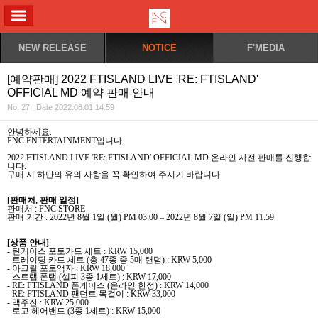
ALL MENU
NEW RELEASE
NOTICE
F'MEDIA
[예약판매] 2022 FTISLAND LIVE 'RE: FTISLAND'
OFFICIAL MD 예약 판매 안내
No. 27 | Date 2022.08.01 14:59
안녕하세요
.
FNC ENTERTAINMENT
입니다
.
2022 FTISLAND LIVE 'RE: FTISLAND' OFFICIAL MD
온라인 사전 판매를 진행합
니다
.
구매 시 하단의 유의 사항을 꼭 확인하여 주시기 바랍니다
.
[
판매처
,
판매 일정
]
판매처
: FNC STORE
판매 기간
: 2022
년
8
월
1
일
(
월
) PM 03:00 – 2022
년
8
월
7
일
(
일
) PM 11:59
[
상품 안내
]
-
틴케이스 포토카드 세트
: KRW 15,000
-
트레이딩 카드 세트
(
총
47
종 중
5
매 랜덤
) : KRW 5,000
-
아크릴 포토액자
: KRW 18,000
-
스트랩 폰탭
(
셀피
3
종
1
세트
) : KRW 17,000
- RE: FTISLAND
폰케이스
(
온라인 한정
) : KRW 14,000
- RE: FTISLAND
팬던트 목걸이
: KRW 33,000
-
맥주잔
: KRW 25,000
-
로고 헤어밴드
(3
종
1
세트
) : KRW 15,000