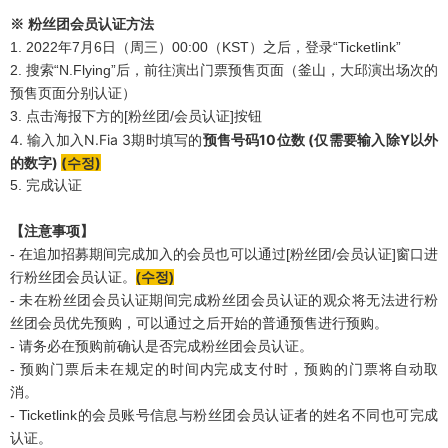
※ 粉丝团
会员认证方法
1. 2022年7月6日（周三）00:00（KST）之后，登录“Ticketlink”
2. 搜索“N.Flying”后，前往演出门票预售页面（釜山，大邱演出场次的
预售页面分别认证）
3. 点击海报下方的[粉丝团/会员认证]按钮
4.
输
入加入
N.Fia 3
期
时填写
的
预
售
号码
10
位
数
(
仅
需要
输
入除
Y
以外
的
数
字
)
(
수정)
5. 完成认证
【注意事项】
- 在追加招募期间完成加入的会员也可以通过[粉丝团/会员认证]窗口进
行粉丝团会员认证。
(
수정)
- 未在粉丝团会员认证期间完成粉丝团会员认证的观众将无法进行粉
丝团会员优先预购，可以通过之后开始的普通预售进行预购。
- 请务必在预购前确认是否完成粉丝团会员认证。
- 预购门票后未在规定的时间内完成支付时，预购的门票将自动取
消。
- Ticketlink的会员账号信息与粉丝团会员认证者的姓名不同也可完成
认证。