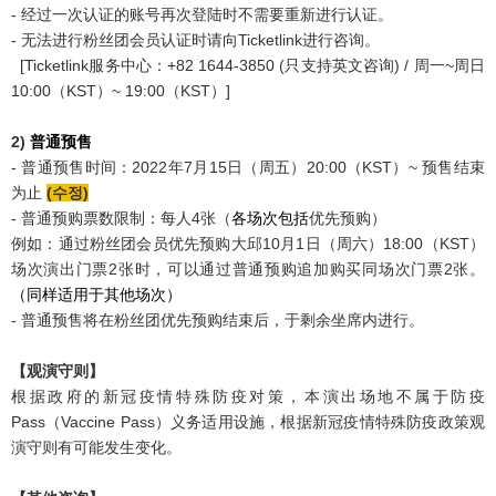
- 经过一次认证的账号再次登陆时不需要重新进行认证。
- 无法进行粉丝团会员认证时请向Ticketlink进行咨询。
[Ticketlink服务中心：+82 1644-3850 (只支持英文咨询) / 周一~周日
10:00（KST）~ 19:00（KST）]
2)
普通预售
- 普通预售时间：2022年7月15日（周五）20:00（KST）~ 预售结束
为止
(수정)
- 普通预购票数限制：每人4张（
各
场次包括
优先预购）
例如：通过粉丝团会员优先预购大邱10月1日（周六）18:00（KST）
场次演出门票2张时，可以通过普通预购追加购买同场次门票2张。
（同样适用于其他场次）
- 普通预售将在粉丝团优先预购结束后，于剩余坐席内进行。
【观演守则】
根据政府的新冠疫情特殊防疫对策，本演出场地不属于防疫
Pass（Vaccine Pass）义务适用设施，根据新冠疫情特殊防疫政策观
演守则有可能发生变化。