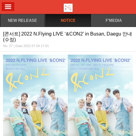
ALL MENU
NEW RELEASE
NOTICE
F'MEDIA
[콘서트] 2022 N.Flying LIVE ‘&CON2’ in Busan, Daegu 안내
(수정)
No. 27 | Date 2022.07.04 17:01