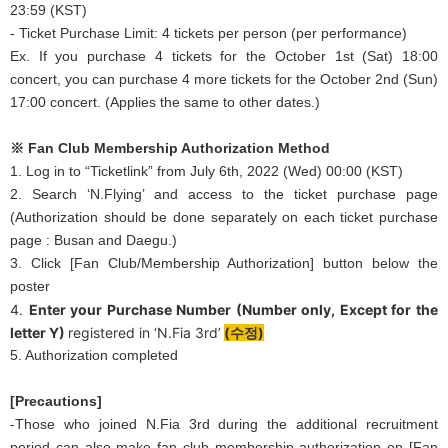
23:59 (KST)
- Ticket Purchase Limit: 4 tickets per person (per performance)
Ex. If you purchase 4 tickets for the October 1st (Sat) 18:00
concert, you can purchase 4 more tickets for the October 2nd (Sun)
17:00 concert. (Applies the same to other dates.)
※ Fan Club Membership Authorization Method
1. Log in to “Ticketlink” from July 6th, 2022 (Wed) 00:00 (KST)
2. Search ‘N.Flying’ and access to the ticket purchase page
(Authorization should be done separately on each ticket purchase
page : Busan and Daegu.)
3. Click [Fan Club/Membership Authorization] button below the
poster
4.
Enter your Purchase Number (Number only, Except for the
letter Y)
registered in ‘N.Fia 3rd’
(
수정)
5. Authorization completed
[Precautions]
-Those who joined N.Fia 3rd during the additional recruitment
period can also make fan club membership authorization on [Fan