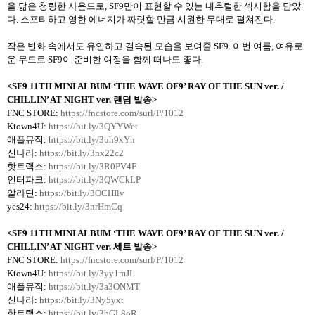
을 닮은 청량한 사운드로
, SF9
만이 표현할 수 있는 내추럴한 섹시함을 담았
다
.
스포티하고 영한 에너지가 짜릿할 만큼 시원한 무대로 펼쳐진다
.
작은 변화 속에서도 유연하고 결속된 모습을 보여줄
SF9.
이번 여름
,
여유로
운 무드로
SF9
이 준비한 여정을 함께 떠나도 좋다
.
<SF9 11TH MINI ALBUM ‘THE WAVE OF9’ RAY OF THE SUN ver. /
CHILLIN’ AT NIGHT ver.
랜덤 발송
>
FNC STORE:
https://fncstore.com/surl/P/1012
Ktown4U:
https://bit.ly/3QYYWet
애플뮤직
:
https://bit.ly/3uh9xYn
신나라
:
https://bit.ly/3nx22c2
핫트랙스
:
https://bit.ly/3R0PV4F
인터파크
:
https://bit.ly/3QWCkLP
알라딘
:
https://bit.ly/3OCHIlv
yes24:
https://bit.ly/3nrHmCq
<SF9 11TH MINI ALBUM ‘THE WAVE OF9’ RAY OF THE SUN ver. /
CHILLIN’ AT NIGHT ver.
세트 발송
>
FNC STORE:
https://fncstore.com/surl/P/1012
Ktown4U:
https://bit.ly/3yy1mJL
애플뮤직
:
https://bit.ly/3a3ONMT
신나라
:
https://bit.ly/3Ny5yxt
핫트랙스
:
https://bit.ly/3bGL8oR