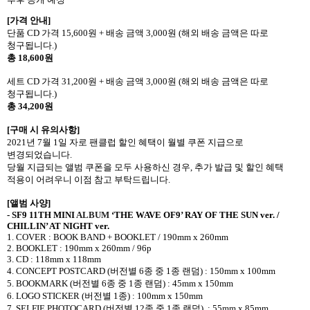
[
가격 안내
]
단품
CD
가격
15,600
원
+
배송 금액
3,000
원
(
해외 배송 금액은 따로
청구됩니다
.)
총
18,600
원
세트
CD
가격
31,200
원
+
배송 금액
3,000
원
(
해외 배송 금액은 따로
청구됩니다
.)
총
34,200
원
[
구매 시 유의사항
]
2021
년
7
월
1
일 자로 팬클럽 할인 혜택이 월별 쿠폰 지급으로
변경되었습니다
.
당월 지급되는 앨범 쿠폰을 모두 사용하신 경우
,
추가 발급 및 할인 혜택
적용이 어려우니 이점 참고 부탁드립니다
.
[
앨범 사양
]
- SF9 11TH MINI
ALBUM
‘THE WAVE OF9’ RAY OF THE SUN ver. /
CHILLIN’ AT NIGHT ver.
1. COVER : BOOK BAND + BOOKLET / 190mm x 260mm
2. BOOKLET : 190mm x 260mm / 96p
3. CD : 118mm x 118mm
4. CONCEPT POSTCARD (
버전별
6
종 중
1
종 랜덤
) : 150mm x 100mm
5. BOOKMARK (
버전별
6
종 중
1
종 랜덤
) : 45mm x 150mm
6. LOGO STICKER (
버전별
1
종
) : 100mm x 150mm
7. SELFIE PHOTOCARD (
버전별
12
종 중
1
종 랜덤
)
: 55mm x 85mm