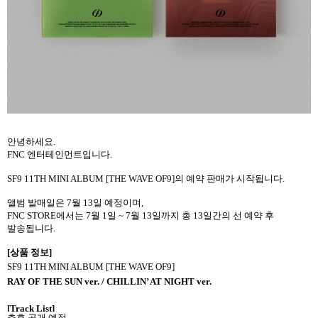
안녕하세요
.
FNC
엔터테인먼트입니다
.
SF9 11TH MINI ALBUM [THE WAVE OF9]
의 예약 판매가 시작됩니다
.
앨범 발매일은
7
월
13
일 예정이며
,
FNC STORE
에서는
7
월
1
일
~ 7
월
13
일까지 총
13
일간의 선 예약 후
발송됩니다
.
[
상품 정보
]
SF9 11TH MINI ALBUM [THE WAVE OF9]
RAY OF THE SUN ver. / CHILLIN’ AT NIGHT ver.
[Track List]
추후 공개 예정