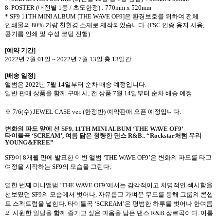
8. POSTER (
버전별
1
종
/
초도한정
) : 770mm x 520mm
* SF9 11TH MINI ALBUM [THE WAVE OF9]
은 환경보호를 위하여 전체
인쇄물의
80%
가량 친환경 소재로 제작되었습니다
. (FSC
인증 용지 사용
,
콩기름 인쇄 및 수성 코팅 진행
)
[
예약 기간
]
2022
년
7
월
01
일
~ 2022
년
7
월
13
일 총
13
일간
[
배송 일정
]
앨범은
2022
년
7
월
14
일부터 순차 배송 예정입니다
.
일반 판매 상품을 함께 구매 시
,
전 상품
7
월
14
일부터 순차 배송 예정
※
7/6(
수
) JEWEL CASE ver. (
한정반
)
예약판매 오픈 예정입니다
.
변화의 파도 앞에 선
SF9, 11TH MINI ALBUM ‘THE WAVE OF9’
타이틀곡
‘SCREAM’,
여름 닮은 청량한 댄스
R&B.. “Rockstar
처럼 우리
YOUNG&FREE”
SF9
이
8
개월 만에 발표한 이번 앨범
‘THE WAVE OF9’
은 변화의 파도를 타고
여정을 시작하는
SF9
의 모습을 그린다
.
열한 번째 미니앨범
‘THE WAVE OF9’
에서는 감각적이고 치명적인 섹시함을
선보였던
SF9
의 모습에서 벗어나
,
자유롭고 가벼운 무드를 통해 그룹의 콘셉
트 스펙트럼을 넓힌다
.
타이틀곡
‘SCREAM’
은 평범한 하루를 벗어나 한여름
의 시원한 일탈을 함께 즐기고 싶은 마음을 담은 댄스
R&B
장르곡이다
.
여름