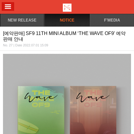
ALL MENU
NEW RELEASE
NOTICE
F'MEDIA
[예약판매] SF9 11TH MINI ALBUM ‘THE WAVE OF9’ 예약
판매 안내
No. 27 | Date 2022.07.01 15:09