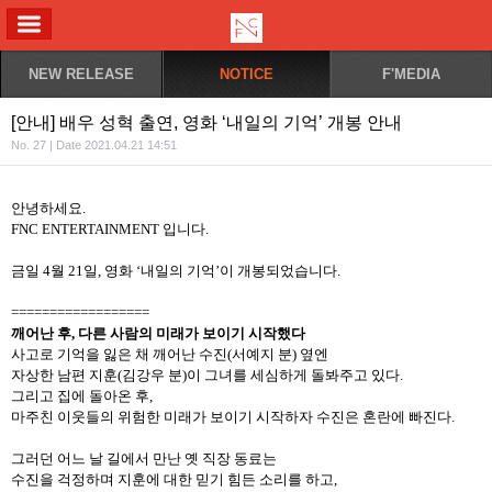
ALL MENU
NEW RELEASE
NOTICE
F'MEDIA
[안내] 배우 성혁 출연, 영화 ‘내일의 기억’ 개봉 안내
No. 27 | Date 2021.04.21 14:51
안녕하세요
.
FNC ENTERTAINMENT
입니다
.
금일
4
월
21
일, 영화
‘
내일의 기억
’
이 개봉되었습니다
.
==================
깨어난 후
,
다른 사람의 미래가 보이기 시작했다
사고로 기억을 잃은 채 깨어난 수진
(
서예지 분
)
옆엔
자상한 남편 지훈
(
김강우 분
)
이 그녀를 세심하게 돌봐주고 있다
.
그리고 집에 돌아온 후
,
마주친 이웃들의 위험한 미래가 보이기 시작하자 수진은 혼란에 빠진다
.
그러던 어느 날 길에서 만난 옛 직장 동료는
수진을 걱정하며 지훈에 대한 믿기 힘든 소리를 하고
,