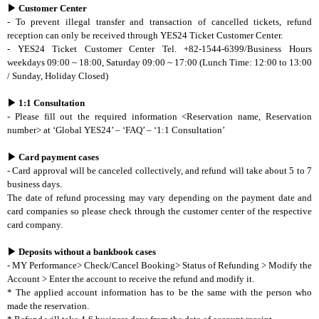
▶
Customer Center
- To prevent illegal transfer and transaction of cancelled tickets, refund
reception can only be received through YES24 Ticket Customer Center.
- YES24 Ticket Customer Center Tel. +82-1544-6399/Business Hours
weekdays 09:00 ~ 18:00, Saturday 09:00 ~ 17:00 (Lunch Time: 12:00 to 13:00
/ Sunday, Holiday Closed)
▶
1:1 Consultation
- Please fill out the required information <Reservation name, Reservation
number> at ‘Global YES24’ – ‘FAQ’ – ‘1:1 Consultation’
▶
Card payment cases
- Card approval will be canceled collectively, and refund will take about 5 to 7
business days.
The date of refund processing may vary depending on the payment date and
card companies so please check through the customer center of the respective
card company.
▶
Deposits without a bankbook cases
- MY Performance> Check/Cancel Booking> Status of Refunding > Modify the
Account > Enter the account to receive the refund and modify it.
* The applied account information has to be the same with the person who
made the reservation.