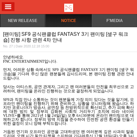
ALL MENU
NEW RELEASE
NOTICE
F'MEDIA
[팬미팅] SF9 공식팬클럽 FANTASY 3기 팬미팅 [셒구 워크
숍] 진행 사항 관련 4차 안내
No. 27 | Date 2020.12.18 15:00
안녕하세요
.
FNC ENTERTAINMENT
입니다
.
먼저
,
어려운 상황 속에서도
SF9
공식팬클럽
FANTASY 3
기 팬미팅
[
셒구 워
크숍
]
을 기다려 주신 많은 팬분들께 감사드리며
,
본 팬미팅 진행 관련 안내
드립니다
.
당사는 아티스트
,
공연 관계자
,
그리고 팬 여러분들의 안전을 최우선으로 고
려하여
,
팬미팅을 온라인 진행하는 것으로 결정하게 되었습니다
.
SF9
과 직접 만나 소통하는 것이 팬분들께 가장 의미 있다는 것을 알기에
,
오
프라인 팬미팅을 진행하기 위해 준비하고
,
상황을 모니터링해 왔습니다
.
하
지만 코로나
19
가 방송사
,
공연장 등 전방위적으로 확산되고
,
추가 피해 확산
에 대한 방지 및 정부의 강화된 사회적 거리두기 조치에 따라 네이버
VLIVE+
를 통해
2021
년
1
월
24
일
(
일
)
오후
6
시
30
분에 온라인 팬미팅으로 대
체하고자 합니다
.
정부의 방역 지침을 준수하여 안전한 공연 환경을 만들기
위한 결정이 오니 양해 부탁드립니다
.
거듭된 연기와 오프라인 공연을 고대하셨던 팬 여러분께 깊은 사과의 말씀
드리며
,
오랜 시간 동안 티켓을 소지하며 기다려주신
12
월
18
일
(
금
)
오후
3
시