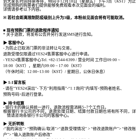
到大家长时间持票等待，特
向
于
12
月
18
日
（星期五）
下午
3
点（
KST
）为止
完成预购的购票者们提供能够免费观看本次见面会的福利。
详情请参考以下内容。
※
若社会距离限制防疫
级别上升为
3
级，本粉丝见面会将有可能取消。
■
现有预购门票的退款程序通知
*
关于退款，将发布公告并另行发送
SMS
进行告知。
▶
客服中心
-
为防止已取消门票的非法转让与交易，
退款受理仅限通过
YES24
售票客服中心进行申请。
- YES24
售票客服中心
Tel. +82-1544-6399 /
营业时间 工作日
09:00 ~
18:00
（
KST
），星期六
09:00 ~ 17:00
（
KST
）
（午休时间：
12:00~13:00
（
KST
）
/
星期日，公休日休息）
▶
1:1
留言板
-
请在
“
YES24
演出”
-
下方“利用指南”
-
“
1:1
询问”内填写
<
预购者姓名、
预购号码
>
后
进行登录。
▶
持卡结算
-
银行卡的确认将统一进行，退款流程需消耗
5~7
个工作日。
根据
银行卡公司的不同，退款处理日期、结算付款日期也将有所不同，详
情请咨询各银行卡公司的客服中心。
▶
无折转账
-
“我的演出”
>
“
预购确认
/
取消”
>
“退款受理情况”
>
“修改退款账户”
>
“修改账
户”
>
“输入退款账户后修改”