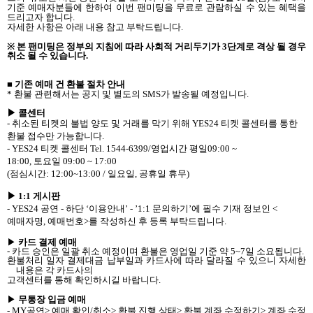
기준 예매자분들에 한하여 이번 팬미팅을 무료로 관람하실 수 있는 혜택을
드리고자 합니다
.
자세한 사항은 아래 내용 참고 부탁드립니다
.
※
본 팬미팅은 정부의 지침에 따라 사회적 거리두기가
3
단계로 격상 될 경우
취소 될 수 있습니다
.
■ 기존 예매 건 환불 절차 안내
*
환불 관련해서는 공지 및 별도의
SMS
가 발송될 예정입니다
.
▶ 콜센터
-
취소된 티켓의 불법 양도 및 거래를 막기 위해
YES24
티켓 콜센터를 통한
환불 접수만 가능합니다
.
- YES24
티켓 콜센터
Tel. 1544-6399/
영업시간 평일
09:00 ~
18:00,
토요일
09:00 ~ 17:00
(
점심시간
: 12:00~13:00 /
일요일
,
공휴일 휴무
)
▶
1:1
게시판
- YES24
공연
-
하단
‘
이용안내
’ - ’1:1
문의하기
’
에 필수 기재 정보인
<
예매자명
,
예매번호
>
를 작성하신 후 등록 부탁드립니다
.
▶
카드 결제 예매
-
카드 승인은 일괄 취소 예정이며 환불은 영업일 기준 약
5~7
일 소요됩니다
.
환불처리 일자 결제대금 납부일과 카드사에 따라 달라질 수 있으니 자세한
내용은 각 카드사의
고객센터를 통해 확인하시길 바랍니다
.
▶
무통장 입금 예매
- MY
공연
>
예매 확인
/
취소
>
환불 진행 상태
>
환불 계좌 수정하기
>
계좌 수정