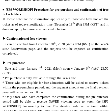
* Refund will take 4-6 business days from the date of account receipt.
■
[SF9 WORKSHOP] Procedure for pre-purchase and confirmation of free
ticket holders.
※
Please note that the information applies only to those who have booked the
th
ticket as of today's notification time (December 18
(Fri) 3PM (KST)) and it
does not apply for those who canceled it before.
▶
Confirmation of free viewers
th
- It can be checked from December 30
, 2020 (Wed) 2PM (KST) on the Yes24
site> Reservation page, and the subjects will be exposed as 'certification
completed'.
▶
Pre-purchase
th
th
- Date and time: January 4
, 2021 (Mon) noon ~ January 6
(Wed) 23:59
(KST)
* Pre-purchase is only available through the Yes24 site.
* Those who are eligible for free admission will be asked to reserve tickets
within the pre-purchase period, and the payment amount on the final payment
page will be marked as 0 KRW.
* Only those who have completed the confirmation during the pre-purchase
period will be able to receive NAVER viewing code to watch the [SF9
WORKSHOP] fan meeting for free. The viewing code can be found within
[YES24 My Page> Order Details/Delivery Inquiry> detailed order after January