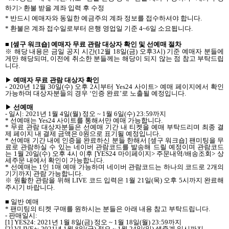
하기
>
환불 받을 계좌 입력 후 수정
*
반드시 예매자와 동일한 예금주의 계좌 정보를 접수하셔야 합니다
.
*
환불은 계좌 접수일로부터 은행 영업일 기준
4~6
일 소요됩니다
.
■
[
셒구 워크숍
]
예매자 무료 관람 대상자 확인 및 선예매 절차
※ 해당 내용은 금일 공지 시간
(12
월
18
일
(
금
)
오후
3
시
)
기준 예매자 분들에
게만 해당되며
,
이전에 취소한 분들께는 해당이 되지 않는 점 참고 부탁드립
니다
.
▶
예매자 무료 관람 대상자 확인
- 2020
년
12
월
30
일
(
수
)
오후
2
시부터
Yes24
사이트
>
예매 페이지에서 확인
가능하며 대상자분들의 경우
‘
인증 완료
’
로 노출될 예정입니다
.
▶
선예매
-
일시
: 2021
년
1
월
4
일
(
월
)
정오
~ 1
월
6
일
(
수
) 23:59
까지
*
선예매는
Yes24
사이트를 통해서만 예매 가능합니다
.
*
무료 관람 대상자분들은 선예매 기간 내 티켓을 예매 부탁드리며 최종 결
제 페이지 내 결제 금액은
0
원으로 표기될 예정입니다
.
*
선예매 기간 내에 인증을 완료하신 분들 한해서
[
셒구 워크숍
]
팬미팅을 무
료로 관람하실 수 있는 네이버 관람코드를 발송해 드릴 예정이며 관람코드
는
1
월
20
일
(
수
)
오후
4
시 이후
[YES24
마이페이지
>
주문내역
/
배송조회
>
상
세주문 내에서 확인이 가능합니다
.
*
선예매는
1
인
1
매 예매 가능하며 네이버 관람코드는 하나의 코드로
2
개의
기기까지 관람 가능합니다
.
※ 원활한 관람을 위해
LIVE
코드 입력은
1
월
21
일
(
목
)
오후
5
시까지 완료해
주시기 바랍니다
.
■ 일반 예매
*
팬미팅의 티켓 구매를 원하시는 분들은 아래 내용 참고 부탁드립니다
.
-
판매일시
:
[1] YES24: 2021
년
1
월
8
일
(
금
)
정오
~ 1
월
18
일
(
월
) 23:59
까지
[2] VLIVE+: 2021
년
1
월
8
일
(
금
)
정오
~ 1
월
24
일
(
일
)
생중계 일시까지