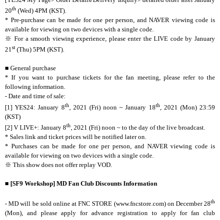
th
20
(Wed) 4PM (KST).
* Pre-purchase can be made for one per person, and NAVER viewing code is
available for viewing on two devices with a single code.
※
For a smooth viewing experience, please enter the LIVE code by January
st
21
(Thu) 5PM (KST).
■
General purchase
* If you want to purchase tickets for the fan meeting, please refer to the
following information.
- Date and time of sale:
th
th
[1] YES24: January 8
, 2021 (Fri) noon ~ January 18
, 2021 (Mon) 23:59
(KST)
th
[2] V LIVE+: January 8
, 2021 (Fri) noon ~ to the day of the live broadcast.
* Sales link and ticket prices will be notified later on.
* Purchases can be made for one per person, and NAVER viewing code is
available for viewing on two devices with a single code.
※
This show does not offer replay VOD.
■
[SF9 Workshop] MD Fan Club Discounts Information
th
- MD will be sold online at FNC STORE (www.fncstore.com) on December 28
(Mon), and please apply for advance registration to apply for fan club