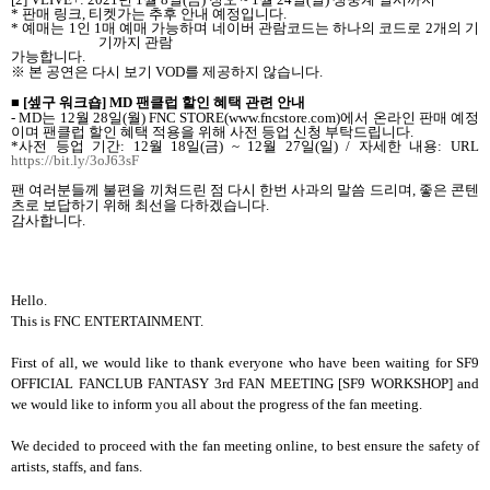
*
판매 링크
,
티켓가는 추후 안내 예정입니다
.
*
예매는
1
인
1
매 예매 가능하며 네이버 관람코드는 하나의 코드로
2
개의 기
기까지 관람
가능합니다
.
※ 본 공연은 다시 보기
VOD
를 제공하지 않습니다
.
■
[
셒구 워크숍
] MD
팬클럽 할인 혜택 관련 안내
- MD
는
12
월
28
일
(
월
) FNC STORE(www.fncstore.com)
에서 온라인 판매 예정
이며 팬클럽 할인 혜택 적용을 위해 사전 등업 신청 부탁드립니다
.
*
사전 등업 기간
: 12
월
18
일
(
금
) ~ 12
월
27
일
(
일
) /
자세한 내용
: URL
https://bit.ly/3oJ63sF
팬 여러분들께 불편을 끼쳐드린 점 다시 한번 사과의 말씀 드리며
,
좋은 콘텐
츠로 보답하기 위해 최선을 다하겠습니다
.
감사합니다
.
Hello.
This is FNC ENTERTAINMENT.
First of all, we would like to thank everyone who have been waiting for SF9
OFFICIAL FANCLUB FANTASY 3rd FAN MEETING [SF9 WORKSHOP] and
we would like to inform you all about the progress of the fan meeting.
We decided to proceed with the fan meeting online, to best ensure the safety of
artists, staffs, and fans.