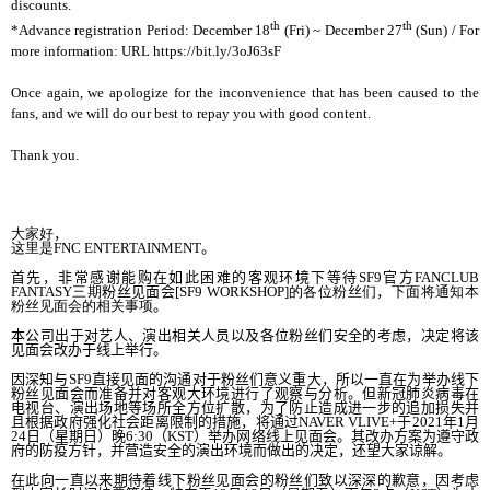
discounts.
th
th
*Advance registration Period: December 18
(Fri) ~ December 27
(Sun) / For
more information: URL https://bit.ly/3oJ63sF
Once again, we apologize for the inconvenience that has been caused to the
fans, and we will do our best to repay you with good content.
Thank you.
大家好
，
这里是
FNC ENTERTAINMENT
。
首先，非常感谢能购在
如此
困难的客观环境下等待
SF9
官方
FANCLUB
FANTASY
三期
粉丝见面会
[SF9 WORKSHOP]
的各位粉丝们
，
下面将通知本
粉丝见面会的相关事项
。
本公司出于
对艺人、演出相关人员以及各位粉丝们安全的考虑，决定将该
见面会改办于线上举行。
因深知
与
SF9
直接见面的沟通对于粉丝们意义重大，所以一直在为举办线下
粉丝见面会而准备并对客观大环境进行了观察与分析。但新冠肺炎病毒在
电视台、演出场地等场所全方位扩散，为了防止造成进一步的追加损失并
且根据政府强化社会距离限制的措施，将通过
NAVER
VLIVE+
于
2021
年
1
月
24
日（星期日）晚
6:30
（
KST
）举办网络线上见面会。其改办方案为遵守政
府的防疫方针，并营造安全的演出环境而做出的决定，还望大家谅解。
在此向一直以来期待着
线下粉丝见面会的粉丝们致以深深的歉意，
因考虑