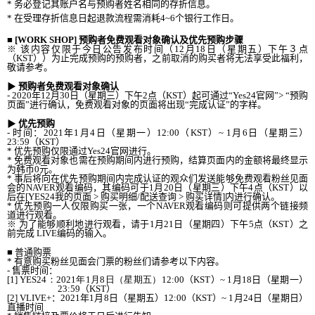
*
务必登记其
账户名
与
预购者姓名相同的存折信息。
*
在受理存折信息日起退款流程需消耗
4~6
个银行工作日。
■
[WORK
SHOP
]
预购者免费观看对象确认及优先预购步骤
※
该内容仅限于今日公告发布时间（
12
月
18
日（星期五）下午３点
（
KST
））为止完成预购的预购者，之前取消的购买者将无法享受此福利，
敬请参考。
▶
预购者免费观看对象确认
- 2020
年
12
月
30
日（星期三）下午
2
点（
KST
）起可通过“
Yes24
官网”
>
“
预购
页面”进行确认，免费观看对象的页面将出现“完成认证”的字样。
▶
优先预购
-
时间：
2021
年
1
月
4
日（星期一）
12:00
（
KST
）
~ 1
月
6
日（星期三）
23:59
（
KST
）
*
优先预购仅限通过
Yes24
官
网进行。
*
免费观看对象也需在预购期间内进行预购，结算页面内的金额将最终显示
为韩币
0
元。
*
事后将向在
优先预购期间内完成认证的观众们发送能够免费观看粉丝见面
会的
NAVER
观看编码，其编码可于
1
月
20
日（星期三）下午
4
点（
KST
）以
后在
[YES24
我的页面
>
购买明细
/
配送查询
>
购买详情
]
内进行确认。
*
优先预购一人仅限购买一张，一个
NAVER
观看编码则可提供两个链接频
道进行观看。
※
为了能够顺利地进行观看，请于
1
月
21
日（星期四）下午
5
点（
KST
）之
前完成
LIVE
编码的输入。
■
普通购票
*
有意
购买粉丝见面会门票的粉丝们请参考以下内容。
-
售票时间：
[1] YES24
：
2021
年
1
月
8
日（星期五）
12:00
（
KST
）
~ 1
月
18
日（星期一）
23:59
（
KST
）
[2] VLIVE+
：
2021
年
1
月
8
日（星期五）
12:00
（
KST
）
~ 1
月
24
日（星期日）
直播时间