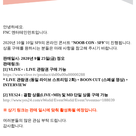
안녕하세요
.
FNC
엔터테인먼트입니다
.
2020
년
10
월
10
일
SF9
의 온라인 콘서트 “
NOOB CON - SF9
”이 진행됩니다
.
상품 구매를 원하시는 분들은 아래 사항을 참고해 주시기 바랍니다
.
판매일시
: 2020
년
9
월
25
일
(
금
)
정오
판매링크
:
[1] VLIVE+ : LIVE
관람권 구매 가능
https://www.vlive.tv/product/ds00u00u00000288
* LIVE
관람권
(
동일 라이브 스트리밍
2
회
) + BOON CUT (
스페셜 영상
) +
INTERVIEW
[2] YES24 :
결합 상품
(LIVE+MD)
및
MD
단일 상품 구매 가능
http://www.yes24.com/eWorld/EventWorld/Event?eventno=188039
※ 상기 링크는 판매 일시에 맞춰 활성화될 예정입니다
.
여러분들의 많은 관심 부탁 드립니다
.
감사합니다
.