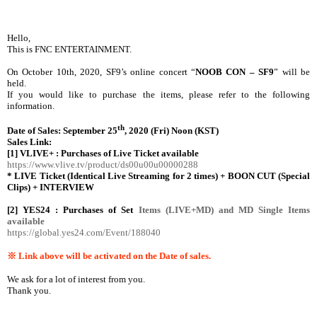
Hello,
This is FNC ENTERTAINMENT.
On October 10th, 2020, SF9’s online concert
“
NOOB CON – SF9
”
will be
held.
If you would like to purchase the items, please refer to the following
information.
th
Date of Sales: September 25
, 2020 (Fri) Noon (KST)
Sales Link:
[1] VLIVE+ : Purchases of Live Ticket available
https://www.vlive.tv/product/ds00u00u00000288
* LIVE Ticket (Identical Live Streaming for 2 times) + BOON CUT (Special
Clips) + INTERVIEW
[2] YES24 : Purchases of Set
Items (LIVE+MD) and MD Single Items
available
https://global.yes24.com/Event/188040
※
Link above will be activated on the Date of sales.
We ask for a lot of interest from you.
Thank you.