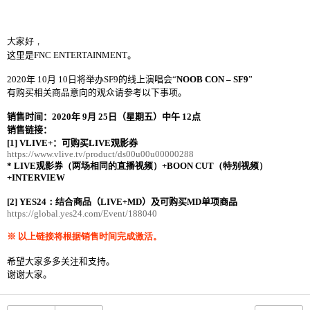
大家好，
这里是
FNC ENTERTAINMENT
。
2020
年
10
月
10
日将举办
SF9
的线上演唱会“
NOOB CON – SF9
”
有购买相关商品意向的观众请参考以下事项。
销售时间：
2020
年
9
月
25
日（星期五）中午
12
点
销售链接：
[1] VLIVE+
：可购买
LIVE
观影券
https://www.vlive.tv/product/ds00u00u00000288
* LIVE
观影券（两场相同的直播视频）
+BOON CUT
（特别视频）
+INTERVIEW
[2] YES24
：结合商品
（
LIVE+MD
）及可购买
MD
单项商品
https://global.yes24.com/Event/188040
※ 以上
链接将根据销售时间完成激活
。
希望大家多多关注和支持。
谢谢大家。