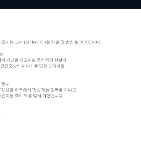
지능 그녀 (AI Her)’가 3월 31일 첫 방영 될 예정입니다.
’는
경험과 가난을 사고파는 충격적인 현실에
는 인간군상의 이야기를 담은 드라마로
자'로서
'경험'을 획득해서 '전송'하는 임무를 지니고
 학습하는 주리 역을 맡게 되었습니다.
]