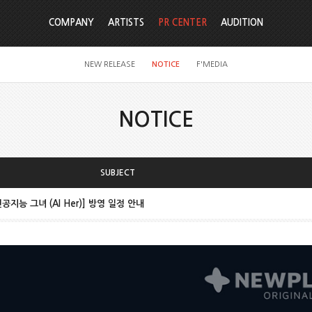
COMPANY
ARTISTS
PR CENTER
AUDITION
NEW RELEASE
NOTICE
F'MEDIA
NOTICE
SUBJECT
공지능 그녀 (AI Her)] 방영 일정 안내