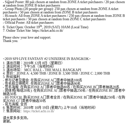
- Signed Poster: 80 pax chosen at random from ZONE A ticket purchasers / 20 pax chosen
at random from ZONE B ticket purchasers
- Group Photo (20 people per group): 250 pax chosen at random from ZONE A ticket
purchasers / 50 pax chosen at random from ZONE B ticket purchasers
- Hi-touch: All from ZONE A ticket purchasers / 250 pax chosen at random from ZONE B
ticket purchasers / 50 pax chosen at random from ZONE C ticket purchasers
- Official Poster: All ticket purchasers
th
6. Ticket Open: October 19
, 2019 (SAT) 10AM (Local Time)
7. Online Ticket Site: https://ticket.achi.co.th/
Please show your love and support.
Thank you.
<
2019 SF9 LIVE FANTASY #2 UNIXERSE IN
BANGKOK
>
1.
演出日期：
2019
年
12
月
8
日（
星期日
）
2.
演出
时间
：下午
5
点（
当
地
时间
）
3.
演出
场馆
：
MCC HALL - THE MALL BANGKAPI
4.
票价：
ZONE A: 4,500 THB / ZONE B: 3,500 THB / ZONE C: 2,000 THB
5.
粉
丝
福
利
-
参与记者见面会
:
在购买
ZONE A
门票者中抽选
100
名
-
签名拍立得照片
:
在购买
ZONE A
门票者中抽选
90
名
-
签名海报
:
在购买
ZONE A
门票者中抽选
80
名
/
在购买
ZONE B
门票者抽选
20
名
-
团体照
(
每组
20
名
):
在购买
ZONE A
门票者中抽选
250
名
/
在购买
ZONE B
门票者中
抽选
50
名
- HI-TOUCH:
购买
ZONE A
门票者全员
/
在购买
ZONE B
门票者中抽选
250
名
/
在购
买
ZONE C
门票者中抽选
50
名
-
官方海报
:
全员
6.
售票
时间
：
2019
年
10
月
19
日
(
星期六
)
上午
10
点
（
当
地
时间
）
7.
售票
网
站
：
https://ticket.achi.co.th/
请
大家多多支持。
谢谢
。