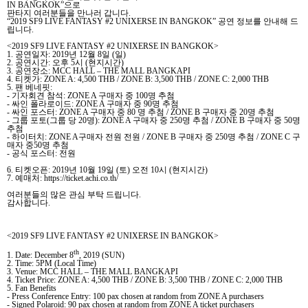
IN BANGKOK”
으로
판타지 여러분들을 만나러 갑니다
.
“2019 SF9 LIVE FANTASY #2 UNIXERSE IN BANGKOK”
공연 정보를 안내해 드
립니다
.
<2019 SF9 LIVE FANTASY #2 UNIXERSE IN BANGKOK>
1.
공연일자
: 2019
년
12
월
8
일
(
일
)
2.
공연시간
:
오후
5
시
(
현지시간
)
3.
공연장소
: MCC HALL – THE MALL BANGKAPI
4.
티켓가
: ZONE A: 4,500 THB / ZONE B: 3,500 THB / ZONE C: 2,000 THB
5.
팬 베네핏
:
-
기자회견 참석
: ZONE A
구매자 중
100
명 추첨
-
싸인 폴라로이드
: ZONE A
구매자 중
90
명 추첨
-
싸인 포스터
: ZONE A
구매자 중
80
명 추첨
/ ZONE B
구매자 중
20
명 추첨
-
그룹 포토
(
그룹 당
20
명
): ZONE A
구매자 중
250
명 추첨
/ ZONE B
구매자 중
50
명
추첨
-
하이터치
: ZONE A
구매자 전원 전원
/ ZONE B
구매자 중
250
명 추첨
/ ZONE C
구
매자 중
50
명 추첨
-
공식 포스터
:
전원
6.
티켓오픈
: 2019
년
10
월
19
일
(
토
)
오전
10
시
(
현지시간
)
7.
예매처
: https://ticket.achi.co.th/
여러분들의 많은 관심 부탁 드립니다
.
감사합니다
.
<2019 SF9 LIVE FANTASY #2 UNIXERSE IN BANGKOK>
th
1. Date: December 8
, 2019 (SUN)
2. Time: 5PM (Local Time)
3. Venue: MCC HALL – THE MALL BANGKAPI
4. Ticket Price: ZONE A: 4,500 THB / ZONE B: 3,500 THB / ZONE C: 2,000 THB
5. Fan Benefits
- Press Conference Entry: 100 pax chosen at random from ZONE A purchasers
- Signed Polaroid: 90 pax chosen at random from ZONE A ticket purchasers