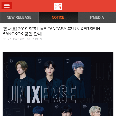
ALL MENU
NEW RELEASE
NOTICE
F'MEDIA
[콘서트] 2019 SF9 LIVE FANTASY #2 UNIXERSE IN
BANGKOK 공연 안내
No. 27 | Date 2019.10.07 13:59