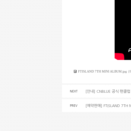
FTISLAND 7TH MINI ALBUM.jpg
(
[안내] CNBLUE 공식 팬클럽 
NEXT
[예약판매] FTISLAND 7TH 
PREV