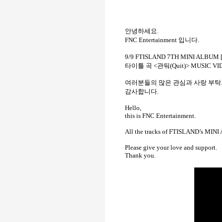
안녕하세요
.
FNC Entertainment
입니다
.
9/9 FTISLAND 7TH MINI ALBUM 
타이틀 곡
<
관둬
(Quit)> MUSIC V
여러분들의 많은 관심과 사랑 부
감사합니다
.
Hello,
this is FNC Entertainment.
All the tracks of FTISLAND’s MINI
Please give your love and support.
Thank you.