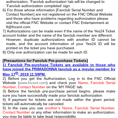
authorization, ‘Fanclub authorization’ tab will be changed to
‘Fanclub authorization completed’ sign.
6) For those whose information [Fanclub Serial Number and
Contact Number] are not registered on the FNC Official Website
and those who have problems regarding authorization please
visit the official FNC Website or contact FNC Entertainment at
ft@fncent.com
.
7) Authorizations can be made even if the name of the Yes24 Ticket
account holder and the name of the fanclub member are different.
However, duplicate authorizations with another ID cannot be
made, and the account information of your Yes24 ID will be
printed on the ticket you have purchased.
8) Only one authorization can be made for each ID.
[
Precautions for Fanclub Pre-purchase Tickets
]
1) Fanclub Pre-purchase Tickets are available to those who
have
joined the PRIMADONNA fanclub as a regular member by
th
May 17
, 2019 11:59PM.
2) Before you get the Authorization, Log in to the FNC Official
Website (
www.fncent.com
) and check your
Name, Fanclub Serial
Number, Contact Number
on the
‘
MY PAGE
’
tab.
3) Before the fanclub pre-purchase period begins, please make
sure you have successfully made your fanclub authorization.
4) If payment for tickets are not made within the given period,
tickets will automatically be canceled.
5) In the case you use
another
’
s Name, Fanclub Serial Number,
Contact Number
or any other information to make an authorization,
you may be liable to take legal responsibility.