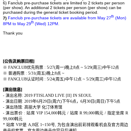
6) Fanclub pre-purchase tickets are limited to 2 tickets per person
(per show). An additional 2 tickets per person (per show) can be
purchased during the general ticket booking period.
th
7)
Fanclub pre-purchase tickets are available from May 27
(Mon)
th
8PM to May 29
(Wed) 12PM.
Thank you
[
公告及购票日程
]
※
FANCLUB
优先购票
: 5/27(
周一
)
晚上
8
点
~ 5/29(
周三
)
中午
12
点
※
普通购票
: 5/31(
周
五
)
晚上
8
点
~
※
FANCLUB
认证
时间
: 5/24(
周五
)
中午
12
点
~ 5/29(
周
三
)
中午
12
点
[
演出信息
]
-
演出名称
: 2019 FTISLAND LIVE [II] IN SEOUL
-
演出日期
: 2019
年
6
月
29
日
(
周六
)
下午
6
点
，
6
月
30
日
(
周日
)
下午
5
点
-
演出场馆
:
高
丽
大
学
化汀体育
馆
-
演出票价
:
站席
VIP 154,000
韩元
/
站席
R 99,000
韩元
/
指定
坐席
R
99,000
韩元
*
站席
VIP
是
A,B
区
1
~
150
号
,
为包含演出前彩排观看机会及官方周边
商品的套票。官方
周边
商品内容日后通知。