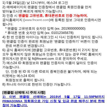
1) 5
월
24
일
(
금
)
낮
12
시부터
,
예스
24
로그인
2)
예매페이지의 팬클럽 인증창에서 팬클럽 회원인증을 먼저
받아놓으시면 빠르게 예매가 가능합니다
.
3)
인증 시
팬클럽 고유번호
,
휴대폰번호
로 인증 가능하며
,
공식홈페이지
(
www.fncent.com
)
에 등록된 정보 그대로 인증하시면
됩니다
.
*
팬클럽 고유번호의 숫자만 입력
(ex. 201900000000)
*
휴대폰 번호 숫자만 입력
(ex. 01012345678)
4)
한 번 인증한 아이디는 재로그인 시 다시 인증하지 않아도 됩니다
.
5)
팬클럽 인증이 완료된 회원님은
‘
팬클럽 인증하기
’
버튼이 인증
완료 버튼으로 변경됩니다
.
6)
공식 홈페이지에
[
팬클럽 고유번호
,
휴대폰번호
]
이
2
가지 정보
모두 등록되지 않은 회원님과 인증이 되지 않는 경우
FNC
홈페이지
문의게시판 문의 및
ft@fncent.com
으로 문의하여 주세요
.
7)
예스
24 ID
회원정보와 팬클럽 인증자의 이름이 달라도 인증이
가능합니다
.
단
,
인증 된
ID
외 다른
ID
로의 중복인증은 불가하며
,
예매 되는
티켓에는 예스
24 ID
의
회원정보로 출력이 됩니다
.
8)
하나의 아이디로 한번의 인증만 가능합니다
.
[
팬클럽 선예매 시 주의 사항
]
1)
이번 팬클럽 선예매는
2019
년
5
월
17
일
11:59PM
까지
정회원으로 가입 신청 및 입금 완료 해주신 분에 한해
PRIMADONNA
참여 가능합니다
.