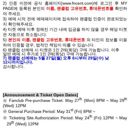
2)
인증 이전에 공식 홈페이지
(
www.fncent.com
)
에 로그인 후
MY
PAGE
에 등록된 본인의
이름
,
팬클럽 고유번호
,
휴대폰번호를
확인하
여 주세요
.
3)
예매 시작 전에 예매페이지에 접속하여 팬클럽 인증이 완료되었는
지 확인해주세요
.
4)
티켓 예매 이후 정해진 기간 내에 입금을 하지 않을 경우 해당 티켓
은 자동으로 취소됩니다
.
5)
본인의 이름
,
팬클럽 고유번호
,
휴대폰번호
외 타인의 정보를 이용
하여 인증할 경우
,
법적인 책임이 따를 수 있습니다
.
6)
팬클럽 선예매 시 티켓은
1
인
2
매
(
회당
)
구매 가능합니다
.
이후
일반 예매 시 추가로
1
인
2
매
(
회당
)
구매 가능합니다
.
7)
팬클럽 선예매는
5
월
27
일
(
월
)
오후
8
시부터
29
일
(
수
)
낮
12
시까지입니다
.
감사합니다
.
[Announcement & Ticket Open Dates]
th
th
※
Fanclub Pre-purchase Ticket: May 27
(Mon) 8PM ~ May 29
(Wed) 12PM
st
※
General Purchase Period: May 31
(Fri) 8PM ~
th
※
Ticketing Site Authorization Period: May 24
(Fri) 12PM ~ May
th
29
(Wed) 12PM