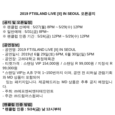
2019 FTISLAND LIVE [
II
] IN SEOUL
오픈공지
[
공지 및 오픈일정
]
※ 팬클럽 선예매
: 5/27(
월
) 8PM ~ 5/29(
수
) 12PM
※ 일반예매
: 5/31(
금
) 8PM~
※ 팬클럽 인증 기간
: 5/24(
금
) 12PM ~ 5/29(
수
) 12PM
[
공연정보
]
-
공연명
:
2019 FTISLAND LIVE [II] IN SEOUL
-
공연일시
: 2019
년
6
월
29
일
(
토
) 6PM, 6
월
30
일
(
일
) 5PM
-
공연장
:
고려대학교 화정체육관
-
티켓가격
:
스탠딩
VIP 154,000
원
/
스탠딩
R 99,000
원
/
지정석
R
99,000
원
*
스탠딩
VIP
는
A,B
구역
1~150
번까지 이며
,
공연 전 리허설 관람기회
와
MD
상품이 포함되어
있는 패키지입니다
.
제공해드리는
MD
상품은 추후 공지 예정입니
다
.
-
주최
:
㈜에프엔씨엔터테인먼트
-
주관
:
㈜드림어스컴퍼니
[
팬클럽 인증 방법
]
*
팬클럽 인증
: 5/24(
금
)
낮
12
시부터