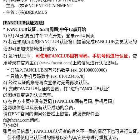
-
主办
:
(
株
)
FNC
ENTERTAINMENT
-
主管
:
(
株
)
DREAMUS
[FANCLUB
认证方法
]
* FANCLUB
认证
: 5/24(
周四
)
中午
12
点开始
1) 5
月
24
日
(
周五
)
中午
1
2
点开始
，登录
yes24
网页
2)
若在
预购页
面的
FANCLUB
认证窗口
提前完成
FANCLUB
会员认证
的
话
即可
更加快捷地进行
购买
。
3)
进
行
认证时
，
可使用
FANCLUB
固有
号码、手
机
号码进
行
认证
，
使
用登录在官方主
页
(
www.fncent.com
)
上的
信息
进
行
认证
即可。
*
只输入
FANCLUB
固有号码数字
(ex. 201900000000)
*
只输入手机号码数字
(ex. 01012345678)
4)
经过认证
的
账号
再次
登录
时
无需再次
认证
。
认证
会员
进
认证
5)
完成
FANCLUB
的
，其
“
行
FANCLUB
”
图标将变
为认证
毕
的
更
完
。
6)
在官方主
页
中
没
有登
记
[FANCLUB
固有号码
,
手机号码
]
这两项信息以及没有认证成功的会员，
请在
FNC
官网的询问公告栏上留言，或发送邮件至
ft@fncent.com
询问。
7) yes24
账号会员信息与
FANCLUB
认证者的姓名不一致的情况下也可进行认证
但不得使用已认证过的账号以外的其它账号进行重复认证，