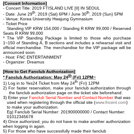
[Concert Information]
-
Concert Title
:
2019 FTISLAND LIVE [II] IN SEOUL
th
th
- Date: June 29
, 2019 (Sat) 6PM / June 30
, 2019 (Sun) 5PM
-
Venue
:
Korea University Hwajung Gymnasium
-
Ticket Price
Standing VIP KRW 154,000 / Standing R KRW 99,000 / Reserved
Seats R KRW 99,000
*
The VIP Standing Package is limited to those who purchase
1~150 of Standing A, B sections and includes a rehearsal visit and
official merchandise. The merchandise for the VIP package will be
announced soon.
-
Host: FNC
ENTERTAINMENT
- Organizer: Dreamus
[How to Get Fanclub Authorization]
th
* Fanclub Authorization: May 24
(Fri) 12PM~
th
1) Log in to Yes24 Ticket from May 24
(Fri) 12PM
2) For faster reservation, make your fanclub authorization through
the fanclub authorization page on the ticket site beforehand.
3) Enter your
Fanclub Serial Number and Contact Number
that was
used when registering through the official site (
www.fncent.com
)
to make your authorization.
Eg) Fanclub Serial Number: 201900000000 / Contact Number:
01012345678
4) Once authorized, you do not have to make another authorization
when logging in again.
5) For those who have successfully made their fanclub