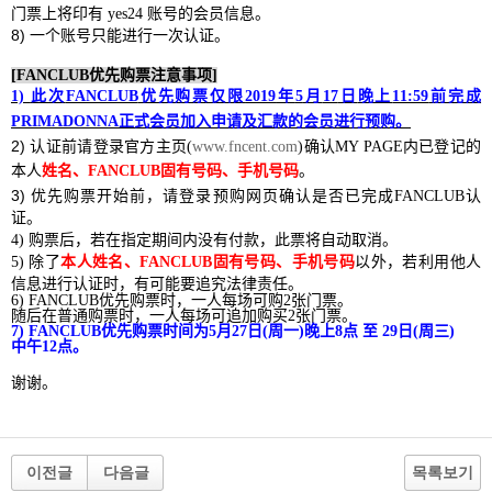
门票上将印有
yes24
账号的会员信息。
8)
一个账号只能进行一次认证。
[FANCLUB
优先购票注意事项
]
1)
此次
FANCLUB
优先购票仅限
2019
年
5
月
17
日
晚上
11:59
前完成
PRIMADONNA
正式会员加入申请及汇款的会员进行预购。
2)
认证
前请
登录
官方主
页
(
www.fncent.com
)
确
认
MY PAGE
内已登
记
的
本人
姓名、
FANCLUB
固有
号码
、手机
号码
。
3)
优先购票开始前，请登录预购网页确认是否已完成
FANCLUB
认
证。
4)
购
票后
，
若在指定期
间内没
有付款
，
此票
将
自
动
取消。
5)
除了
本人姓名、
FANCLUB
固有
号码
、手机
号码
以外
，
若利用他人
信息
进
行
认证时
，
有可能要
追究
法律
责
任。
6) FANCLUB
优先购票时，一人每场可购
2
张门票。
随后在普通购票时，一人每场可追加购买
2
张门票。
7) FANCLUB
优先购票时间为
5
月
27
日
(
周一
)
晚上
8
点 至
29
日
(
周三
)
中午
12
点。
谢谢。
이전글
다음글
목록보기