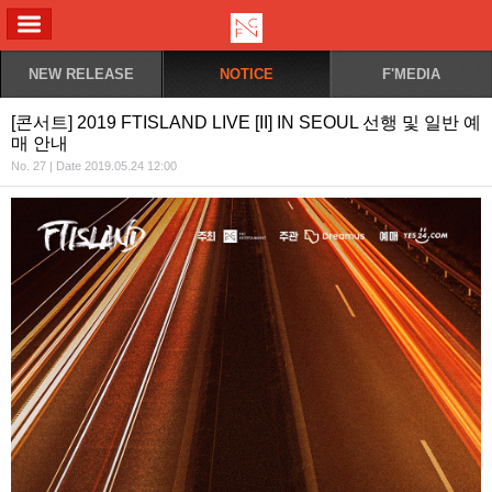
ALL MENU
NEW RELEASE
NOTICE
F'MEDIA
[콘서트] 2019 FTISLAND LIVE [II] IN SEOUL 선행 및 일반 예
매 안내
No. 27 | Date 2019.05.24 12:00