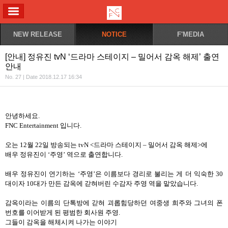
ALL MENU
NEW RELEASE
NOTICE
F'MEDIA
[안내] 정유진 tvN ‘드라마 스테이지 – 밀어서 감옥 해제’ 출연
안내
No. 27 | Date 2018.12.17 16:34
안녕하세요
.
FNC Entertainment
입니다
.
오는
12
월
22
일 방송되는
tvN <
드라마 스테이지
–
밀어서 감옥 해제
>
에
배우 정유진이
‘
주영
’
역으로 출연합니다
.
배우 정유진이 연기하는
‘
주영
’
은 이름보다 경리로 불리는 게 더 익숙한
30
대이자
10
대가 만든 감옥에 갇혀버린 수감자 주영 역을 맡았습니다
.
감옥이라는 이름의 단톡방에 갇혀 괴롭힘당하던 여중생 희주와 그녀의 폰
번호를 이어받게 된 평범한 회사원 주영
.
그들이 감옥을 해체시켜 나가는 이야기