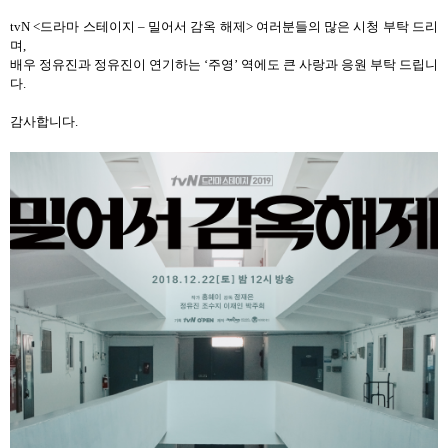
tvN <
드라마 스테이지
–
밀어서 감옥 해제
>
여러분들의 많은 시청 부탁 드리
며
,
배우 정유진과 정유진이 연기하는
‘
주영
’
역에도 큰 사랑과 응원 부탁 드립니
다
.
감사합니다
.