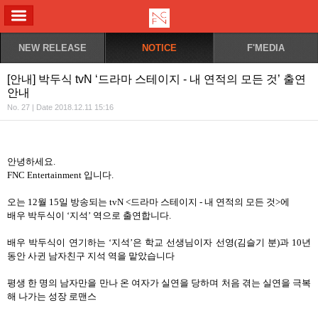
ALL MENU
NEW RELEASE
NOTICE
F'MEDIA
[안내] 박두식 tvN ‘드라마 스테이지 - 내 연적의 모든 것’ 출연
안내
No. 27 | Date 2018.12.11 15:16
안녕하세요
.
FNC Entertainment
입니다
.
오는
12
월
15
일 방송되는
tvN <
드라마 스테이지
-
내 연적의 모든 것
>
에
배우 박두식이
‘
지석
’
역으로 출연합니다
.
배우 박두식이 연기하는
‘
지석
’
은 학교 선생님이자 선영
(
김슬기 분
)
과
10
년
동안 사귄 남자친구 지석 역을 맡았습니다
평생 한 명의 남자만을 만나 온 여자가 실연을 당하며 처음 겪는 실연을 극복
해 나가는 성장 로맨스