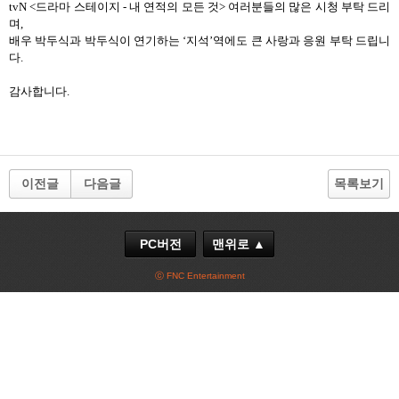
tvN <
드라마 스테이지
-
내 연적의 모든 것
>
여러분들의 많은 시청 부탁 드리
며
,
배우 박두식과 박두식이 연기하는
‘
지석
’
역에도 큰 사랑과 응원 부탁 드립니
다
.
감사합니다
.
이전글
다음글
목록보기
PC버전
맨위로 ▲
ⓒ FNC Entertainment