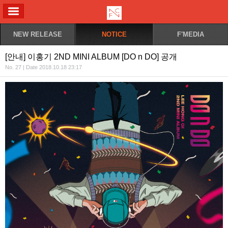
ALL MENU
NEW RELEASE
NOTICE
F'MEDIA
[안내] 이홍기 2ND MINI ALBUM [DO n DO] 공개
No. 27 | Date 2018.10.18 23:17