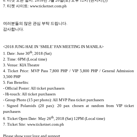
6.
티켓 오픈 일시
: 2018
년
5
월
26
일
(
토
)
오후
12
시
(
현지시간
)
7.
티켓 사이트
: www.ticketnet.com.ph
여러분들의 많은 관심 부탁 드립니다
.
감사합니다
.
<2018 JUNG HAE IN ‘SMILE’ FAN MEETING IN MANILA>
th
1. Date: June 30
, 2018 (Sat)
2. Time: 6PM (Local time)
3. Venue: KIA Theatre
4. Ticket Price: MVP Pass 7,800 PHP / VIP 5,800 PHP / General Admission
3,500 PHP
5. Fan Benefits:
- Official Poster: All ticket purchasers
- Hi-touch: All ticket purchasers
- Group Photo (15 per photo): All MVP Pass ticket purchasers
- Signed Polaroids (20 pax): 20 pax chosen at random from VIP ticket
purchasers
th
6. Ticket Open Date: May 26
, 2018 (Sat) 12PM (Local time)
7. Ticket Site: www.ticketnet.com.ph
Please show your love and support.