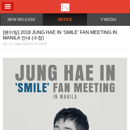
ALL MENU
NEW RELEASE
NOTICE
F'MEDIA
[팬미팅] 2018 JUNG HAE IN ‘SMILE’ FAN MEETING IN
MANILA 안내 (수정)
No. 27 | Date 2018.04.23 19:00