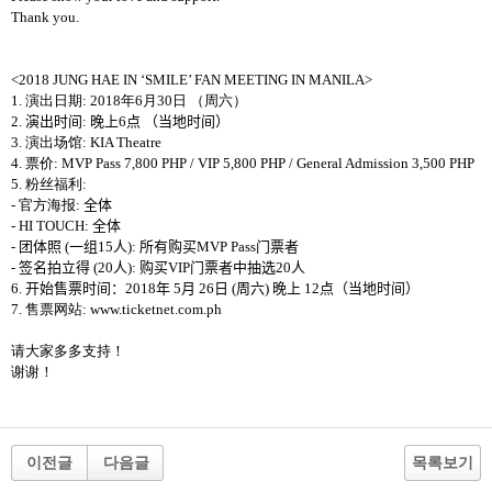
Thank you.
<2018 JUNG HAE IN ‘SMILE’ FAN MEETING IN
MANILA>
1.
演出日期
: 2018
年
6
月
30
日 （周六）
2.
演出
时间
:
晚
上
6
点
（
当
地
时间
）
3.
演出
场馆
:
KIA Theatre
4.
票价
:
MVP Pass 7,800 PHP / VIP 5,800 PHP / General Admission 3,500 PHP
5.
粉
丝
福利
:
-
官方海报
:
全体
- HI TOUCH:
全体
-
团体照
(
一
组
15
人
):
所有
购买
MVP Pass
门票
者
-
签名
拍立得
(20
人
):
购买
VIP
门票
者中抽选
20
人
6.
开
始售票
时间
：
2018
年
5
月
26
日
(
周
六
)
晚
上
12
点（
当
地
时间
）
7.
售票网站
: www.ticketnet.com.ph
请
大家多多支持！
谢谢
！
이전글
다음글
목록보기