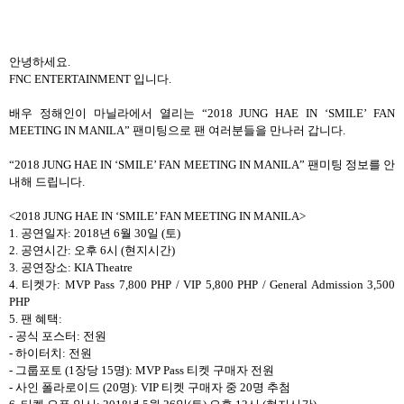
안녕하세요
.
FNC ENTERTAINMENT
입니다
.
배우 정해인이 마닐라에서 열리는
“2018 JUNG HAE IN ‘SMILE’ FAN
MEETING IN MANILA”
팬미팅으로 팬 여러분들을 만나러 갑니다
.
“2018 JUNG HAE IN ‘SMILE’ FAN MEETING IN MANILA”
팬미팅 정보를 안
내해 드립니다
.
<2018 JUNG HAE IN ‘SMILE’ FAN MEETING IN MANILA>
1.
공연일자
: 2018
년
6
월
30
일
(
토
)
2.
공연시간
:
오후
6
시
(
현지시간
)
3.
공연장소
: KIA Theatre
4.
티켓가
: MVP Pass 7,800 PHP / VIP 5,800 PHP / General Admission 3,500
PHP
5.
팬 혜택
:
-
공식 포스터
:
전원
-
하이터치
:
전원
-
그룹포토
(1
장당
15
명
): MVP Pass
티켓 구매자 전원
-
사인 폴라로이드
(20
명
): VIP
티켓 구매자 중
20
명 추첨