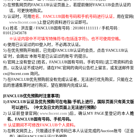
2)
在
预售网页的
FANCLUB
认证页面
上
，
若提前做好
FANCLUB
会员认证
的
话
，
可更快地
购买
。
3)
认证时，可用
姓名、
FANCLUB
固有号码和手机号码进行认证，
用在官网
(
www.fncent.com
)
上登记的资料进行认证即可。
Ex)
姓名
:
洪吉童
/ FANCLUB
固有号码
: 201801111111 /
手机号码
:
01012345678
※
认证内容中不可填写特殊符号
(
包括连字符
)
，也不可使用空格。
4)
使用已认证过的
ID
登入时，不必再次认证。
5)
在
优先预购开始前
，
已完成
FANCLUB
认证
的
会员
，
点
击
‘
FANCLUB
认
证
’
时
，
会跳出
‘
本
账号
是已
认证过的账号
’
的提示。
6)
官
网
上
没
有登
记
[
姓名，
FANCLUB
固有
号码
，手机
号码
]
这三项资
料的
会
员，
以及
认证
不成功
时
，
请
在
FNC
官
网
的
询问
公告
栏
上留言
，
或
发
送
邮
件至
cn@fncent.com
询问。
7)
在
FANCLUB
优先预购
前
没
有完成
认证
者
，
无法
进
行
优
先
购买
，
只能在之
后的普通售票
时进
行
购买
，
望在期限
内
完成
认证
。
[FANCLUB
优先预购时注意事项
]
1)
FANCLUB
认证
及
优先预购
可在
电脑
/
手机上
进
行
，
国际页
面
只有英文版
可以
进行
。（中文及日文的
页
面上无法
进
行
预购
）
2)
认证
前登录官
网
(
www.fncent.com
)
后
，
确
认
MY PAGE
里登
记
的本人
姓
名
、
FANCLU
B
固有
号码
、
手机
号码。
※
认证
期
间
不可修改
FANCLUB
个
人
资
料。
3)
在韩文网页上，只限通过手机号码已本人认证完成的
Auction
账号（正会
员）进行
FANCLUB
认证以及预购。