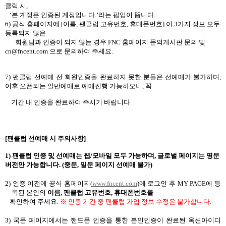
클릭 시
,
‘
본 계정은
인증된 계정입니다
.’
라는 팝업이 뜹니다
.
6)
공식 홈페이지에
[
이름
,
팬클럽 고유번호
,
휴대폰번호
]
이
3
가지 정보 모두
등록되지 않은
회원님과 인증이 되지 않는 경우
FNC
홈페이지 문의게시판 문의 및
cn@fncent.com
으로
문의하여 주세요
.
7)
팬클럽 선예매 전 회원인증을 완료하지 못한 분들은 선예매가 불가하며
,
이후 오픈되는 일반
예매로 예매진행 가능하오니
,
꼭
기간 내 인증을 완료하여 주시기 바랍니다
.
[
팬클럽 선예매 시 주의사항
]
1)
팬클럽 인증 및 선예매는 웹
/
모바일 모두 가능하며
,
글로벌 페이지는 영문
버전만 가능합니다
. (
중문
,
일문 페이지 선예매 불가
)
2)
인증 이전에 공식 홈페이지
(
www.fncent.com
)
에 로그인 후
MY PAGE
에 등
록된 본인의
이름
,
팬클럽 고유번호
,
휴대폰번호를
확인하여 주세요
.
※ 인증 기간 중 팬클럽 가입 정보 수정은 불가합니다
.
3)
국문 페이지에서는 핸드폰 인증을 통한 본인인증이 완료된 옥션아이디