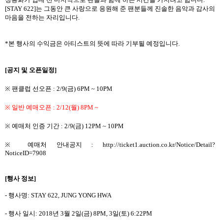
[STAY 622]
는 그동안 큰 사랑으로 응원해 준 팬분들께 진솔한 음악과 감사의
마음을 전하는 자리입니다
.
*
본 행사의 수익금은 아티스트의 뜻에 따라 기부될 예정입니다
.
[
공지 및 오픈일정
]
※
팬클럽 선오픈
: 2/9(
금
) 6PM ~ 10PM
※
일반 예매오픈
: 2/12(
월
) 8PM ~
※
예매처 인증 기간
: 2/9(
금
) 12PM ~ 10PM
※
예매처 안내공지
: http://ticket1.auction.co.kr/Notice/Detail?
NoticeID=7908
[
행사 정보
]
-
행사명
: STAY 622, JUNG YONG HWA
-
행사 일시
: 2018
년
3
월
2
일
(
금
) 8PM, 3
일
(
토
) 6:22PM