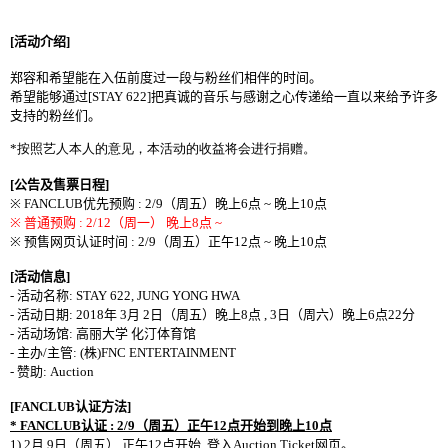
[
活动介绍
]
郑容和希望能在入伍前度过一段与粉丝们相伴的时间。
希望能够通过
[STAY 622]
把真诚的音乐与感谢之心传递给一直以来给予许多
支持的粉丝们。
*
按照艺人本人的意见，本活动的收益将会进行捐赠。
[
公告及售票日程
]
※ FANCLUB
优先预购
: 2/9
（
周五
）
晚上
6
点
~
晚上
10
点
※
普通预购
: 2/12
（
周一
）
晚上
8
点
~
※
预售网页认证时间
: 2/9
（
周五
）
正午
1
2
点
~
晚上
10
点
[
活动信息
]
-
活动名称
: STAY 622, JUNG YONG HWA
-
活动日期
: 2018
年
3
月
2
日
（
周五
）
晚上
8
点
, 3
日
（
周六
）
晚上
6
点
22
分
-
活动场馆
:
高丽大学 化汀体育馆
-
主办
/
主管
: (
株
)
FNC ENTERTAINMENT
-
赞助
: Auction
[FANCLUB
认证方法
]
* FANCLUB
认证
: 2/9
（
周五
）
正午
1
2
点
开始
到晚上
10
点
1) 2
月
9
日
（
周五
）
正午
1
2
点
开始
,
登入
Auction Ticket
网页。