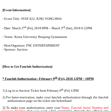
[Event Information]
- Event Title: STAY 622, JUNG YONG HWA
nd
rd
- Date: March 2
(Fri), 2018 8PM – March 3
(Sat), 2018 6:22PM
- Venue: Korea University Hwajung Gymnasium
- Host/Organizer: FNC ENTERTAINMENT
- Sponsor: Auction
[How to Get Fanclub Authorization]
th
* Fanclub Authorization : February 9
(Fri), 2018 12PM ~ 10PM
th
1) Log in to Auction Ticket from February 9
(Fri) 12PM
2) For faster reservation, make your fanclub authorization through the fanclub
authorization page on the ticket site beforehand
3) To make your authorization, enter your
Name, Fanclub Serial Number and
Contact Number
that was used when registering through the official site