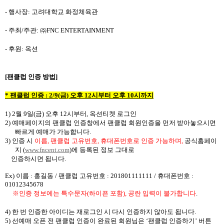
-
행사장
:
고려대학교 화정체육관
-
주최
/
주관
:
㈜
FNC ENTERTAINMENT
-
후원
:
옥션
[
팬클럽 인증 방법
]
*
팬클럽 인증
: 2/9(
금
)
오후
12
시부터 오후
10
시까지
1) 2
월
9
일
(
금
)
오후
12
시부터
,
옥션티켓 로그인
2)
예매페이지의 팬클럽 인증창에서 팬클럽 회원인증을 먼저 받아놓으시면
빠르게 예매가 가능합니다
.
3)
인증 시
이름
,
팬클럽 고유번호
,
휴대폰번호
로 인증 가능하며
,
공식홈페이
지
(
www.fncent.com
)
에 등록된 정보 그대로
인증하시면 됩니다
.
Ex)
이름
:
홍길동
/
팬클럽 고유번호
: 201801111111 /
휴대폰번호
:
01012345678
※인증 정보에는 특수문자
(
하이픈 포함
),
공란 입력이 불가합니다
.
4)
한 번 인증한 아이디는 재로그인 시 다시 인증하지 않아도 됩니다
.
5)
선예매 오픈 전 팬클럽 인증이 완료된 회원님은
‘
팬클럽 인증하기
’
버튼