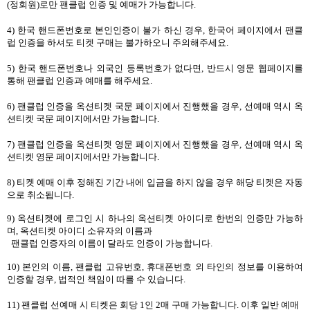
(
정회원
)
로만 팬클럽 인증 및 예매가 가능합니다
.
4)
한국 핸드폰번호로 본인인증이 불가 하신 경우
,
한국어 페이지에서 팬클
럽 인증을 하셔도 티켓 구매는 불가하오니 주의해주세요
.
5)
한국 핸드폰번호나 외국인 등록번호가 없다면
,
반드시 영문 웹페이지를
통해 팬클럽 인증과 예매를 해주세요
.
6)
팬클럽 인증을 옥션티켓 국문 페이지에서 진행했을 경우
,
선예매 역시 옥
션티켓 국문 페이지에서만 가능합니다
.
7)
팬클럽 인증을 옥션티켓 영문 페이지에서 진행했을 경우
,
선예매 역시 옥
션티켓 영문 페이지에서만 가능합니다
.
8)
티켓 예매 이후 정해진 기간 내에 입금을 하지 않을 경우 해당 티켓은 자동
으로 취소됩니다
.
9)
옥션티켓에 로그인 시 하나의 옥션티켓 아이디로 한번의 인증만 가능하
며
,
옥션티켓 아이디
소유자의 이름과
팬클럽 인증자의 이름이 달라도 인증이 가능합니다
.
10)
본인의 이름
,
팬클럽 고유번호
,
휴대폰번호 외 타인의 정보를 이용하여
인증할 경우
,
법적인
책임이 따를 수 있습니다
.
11)
팬클럽 선예매 시 티켓은 회당
1
인
2
매 구매 가능합니다
.
이후 일반 예매