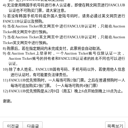
4)
无法使用韩国手机号码进行本人认证者，即使在韩文网页进行
FANCLUB
认证也不可购买门票，请大家注意。
5)
若没有韩国手机号码或外国人登陆号码时，请务必通过英文网页进行
FANCLUB
认证以及预购。
6)
当在
Auction Ticket
韩文网页中进行
FANCLUB
认证时，只能在
Auction
Ticket
韩文网页中进行预购
。
7)
当在
Auction Ticket
英文网页中进行
FANCLUB
认证时，只能在
Auction
Ticket
英文网页中进行预购
。
8)
购票后
，
若在指定期间内未完成支付
，
此票将会自动取消。
9)
在
Auction Ticket
上登录时，一个
Auction Ticket
账号仅限认证一次，
Auction Ticket
账号的持有者和
FANCLUB
认证者的姓名不同也可以进行
认证。
10)
除了本人姓名、
FANCLUB
固有号码、手机号码以外
，
若使用他人信息
进行认证时
，
有可能要负法律责任。
11) FANCLUB
优先预购时，一人每场可购
2
张门票。之后在普通预购时一人
每场可追加购买
2
张门票。（一人每场可购共
4
张门票）
12) FANCLUB
优先预购是从
2
月
9
日（周五）晚上
6
点开始到晚上
10
点为止。
谢谢。
이전글
다음글
목록보기