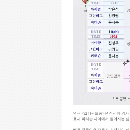
연극
<
엘리펀트송
>
은 정신과 의사
호사 피터슨 사이에서 벌어지는 심
배우 곽동연은 모든 미스터리의 실