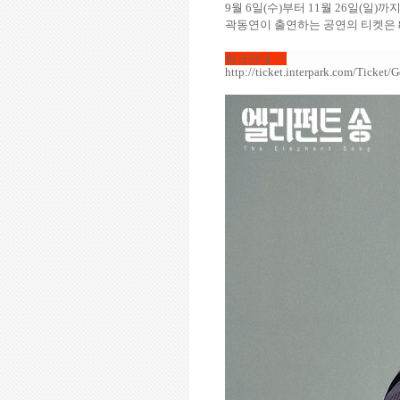
9
월
6
일
(
수
)
부터
11
월
26
일
(
일
)
까지
곽동연이 출연하는 공연의 티켓은
링크안내 >>
http://ticket.interpark.com/Tick