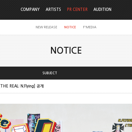
COMPANY
ARTISTS
PR CENTER
AUDITION
NEW RELEASE
NOTICE
F'MEDIA
NOTICE
SUBJECT
[THE REAL: N.Flying] 공개