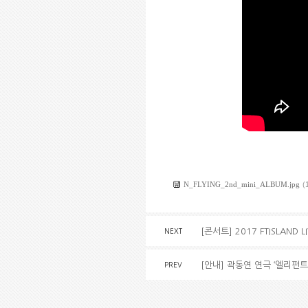
N_FLYING_2nd_mini_ALBUM.jpg
(
[콘서트] 2017 FTISLAND L
NEXT
[안내] 곽동연 연극 ‘엘리펀트
PREV