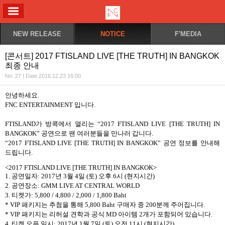
ALL MENU
NEW RELEASE
NOTICE
F'MEDIA
[콘서트] 2017 FTISLAND LIVE [THE TRUTH] IN BANGKOK
최종 안내
No. 27 | Date 2016.12.23 16:00
안녕하세요
.
FNC ENTERTAINMENT
입니다
.
FTISLAND
가 방콕에서 열리는
“2017 FTISLAND LIVE [THE TRUTH] IN
BANGKOK”
공연으로 팬 여러분들을 만나러 갑니다
.
“2017 FTISLAND LIVE [THE TRUTH] IN BANGKOK”
공연 정보를 안내해
드립니다
.
<2017 FTISLAND LIVE [THE TRUTH] IN BANGKOK>
1.
공연일자
: 2017
년
3
월
4
일
(
토
)
오후
6
시
(
현지시간
)
2.
공연장소
: GMM LIVE AT CENTRAL WORLD
3.
티켓가
: 5,800 / 4,800 / 2,000 / 1,800 Baht
* VIP
패키지는 추첨을 통해
5,800 Baht
구매자 중
200
분께 주어집니다
.
*
VIP
패키지는 리허설 견학과 공식
MD
아이템
2
개가 포함되어 있습니다
.
4.
티켓 오픈 일시
: 2017
년
1
월
7
일
(
토
)
오전
11
시
(
현지시간
)