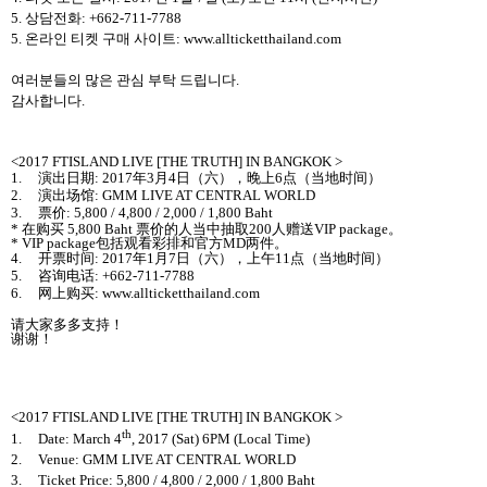
5.
상담전화
: +66
2-711-7788
5.
온라인 티켓 구매 사이트
:
www.allticketthailand.com
여러분들의 많은 관심 부탁 드립니다
.
감사합니다
.
<2017 FTISLAND LIVE [THE TRUTH] IN BANGKOK >
1.
演出日期
: 2017
年
3
月
4
日（六），
晚
上
6
点（
当
地
时间
）
2.
演出
场馆
: GMM LIVE AT CENTRAL WORLD
3.
票价
: 5,800 / 4,800 / 2,000 / 1,800 Baht
*
在
购买
5,800 Baht
票价的人
当
中
抽取
200
人
赠
送
VIP package
。
* VIP package
包括
观
看
彩排和官方
MD
两
件
。
4.
开
票
时间
: 2017
年
1
月
7
日（六），上午
11
点（
当
地
时间
）
5.
咨
询电话
: +662-711-7788
6.
网
上
购买
: www.allticketthailand.com
请
大家多多支持！
谢谢
！
<2017 FTISLAND LIVE [THE TRUTH] IN BANGKOK >
th
1.
Date: March 4
, 2017 (Sat) 6PM (Local Time)
2.
Venue: GMM LIVE AT CENTRAL WORLD
3.
Ticket Price: 5,800 / 4,800 / 2,000 / 1,800
Baht