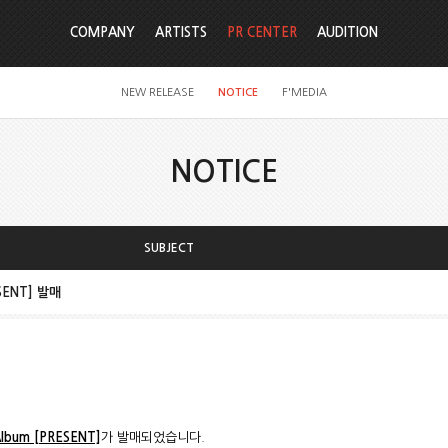
COMPANY
ARTISTS
PR CENTER
AUDITION
NEW RELEASE
NOTICE
F'MEDIA
NOTICE
SUBJECT
ESENT] 발매
Album [PRESENT]
가 발매되었습니다.