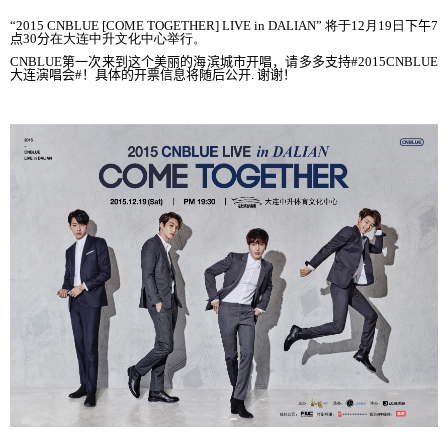
“2015 CNBLUE [COME TOGETHER] LIVE in DALIAN”
将于
12
月
19
日
下午
7
点
30
分
在大
连中升文化中心举行
。
CNBLUE
第一次
来到这个美丽的海滨城市开唱
，
请多多支持
#2015CNBLUE
大
连演唱会
#
！
具体的
开票信息将随后公开
.
谢谢！