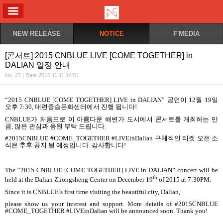
ALL MENU
NEW RELEASE
NOTICE
F'MEDIA
[콘서트] 2015 CNBLUE LIVE [COME TOGETHER] in
DALIAN 일정 안내
No. 27 | Date 2015.11.11 14:01
“2015 CNBLUE [COME TOGETHER] LIVE in DALIAN”
공연이
12
월
19
일
오후
7:30,
대련중승문화센터에서 진행 됩니다
!
CNBLUE
가 처음으로 이 아름다운 해변가 도시에서 콘서트를 개최하는 만
큼
,
많은 관심과 응원 부탁 드립니다
.
#2015CNBLUE #COME_TOGETHER #LIVEinDalian
구체적인 티켓 오픈 소
식은 추후 공지 될 예정입니다
.
감사합니다
!
The “2015 CNBLUE [COME TOGETHER] LIVE in DALIAN” concert will be
th
held at the Dalian Zhongsheng Center on December 19
of 2015 at 7:30PM.
Since it is CNBLUE’s first time visiting the beautiful city, Dalian,
please show us your interest and support. More details of #2015CNBLUE
#COME_TOGETHER #LIVEinDalian will be announced soon. Thank you!