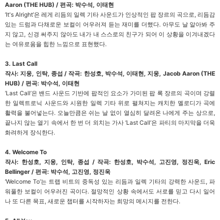
Aaron (THE HUB) / 편곡: 박수석, 이태현
‘It's Alright’은 레게 리듬의 일렉 기타 사운드가 인상적인 팝 장르의 곡으로, 리듬감
있는 드럼과 다채로운 보컬이 어우러져 듣는 재미를 더했다. 아무도 날 알아봐 주
지 않고, 신경 써주지 않아도 내가 내 스스로의 친구가 되어 이 상황을 이겨내겠다
는 여유로움을 힙한 느낌으로 표현했다.
3. Last Call
작사: 지웅, 인탁, 종섭 / 작곡: 한성호, 박수석, 이태현, 지웅, Jacob Aaron (THE
HUB) / 편곡: 박수석, 이태현
‘Last Call’은 밴드 사운드 기반에 팝적인 요소가 가미된 팝 록 장르의 곡이며 강렬
한 일렉트로닉 사운드와 시원한 일렉 기타 위로 펼쳐지는 캐치한 멜로디가 곡에
활력을 불어넣는다. 오늘만큼은 쉬는 날 없이 열심히 달려온 나에게 주는 상으로,
끝나지 않는 열기 속에서 한 번 더 외치는 가사 ‘Last Call’은 파티의 마지막을 더욱
화려하게 장식한다.
4. Welcome To
작사: 한성호, 지웅, 인탁, 종섭 / 작곡: 한성호, 박수석, 고진영, 정진욱, Eric
Bellinger / 편곡: 박수석, 고진영, 정진욱
‘Welcome To’는 트랩 비트의 중독성 있는 리듬과 일렉 기타의 강력한 사운드, 파
워풀한 보컬이 어우러진 곡이다. 절망적인 상황 속에서도 서로를 믿고 다시 일어
나 또 다른 목표, 새로운 챕터를 시작하자는 희망의 메시지를 전한다.