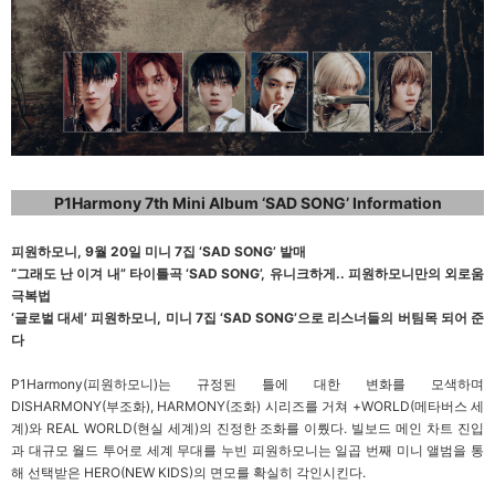
P1Harmony 7th Mini Album ‘SAD SONG’ Information
피원하모니, 9월 20일 미니 7집 ‘SAD SONG’ 발매
“
그래도 난 이겨 내” 타이틀곡 ‘SAD SONG’, 유니크하게.. 피원하모니만의 외로움
극복법
‘
글로벌 대세’ 피원하모니, 미니 7집 ‘SAD SONG’으로 리스너들의 버팀목 되어 준
다
P1Harmony(
피원하모니)는 규정된 틀에 대한 변화를 모색하며
DISHARMONY(부조화), HARMONY(조화) 시리즈를 거쳐 +WORLD(메타버스 세
계)와 REAL WORLD(현실 세계)의 진정한 조화를 이뤘다. 빌보드 메인 차트 진입
과 대규모 월드 투어로 세계 무대를 누빈 피원하모니는 일곱 번째 미니 앨범을 통
해 선택받은 HERO(NEW KIDS)의 면모를 확실히 각인시킨다.