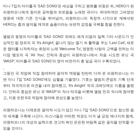
미니 7집의 타이틀곡 ‘SAD SONG’은 세상을 구하고 평화를 되찾은 뒤, HERO가 된
피원하모니에게 찾아온 공허함과 외로움을 노래한 곡이다. 위대하게만 그려졌던
영웅에 대한 기존 인식을 뛰어넘어, 피원하모니의 독창적 시각으로 재해석된
HERO는 춤과 음악을 매개로 슬픔이라는 보편적 감정을 극복할 힘을 전한다.
앨범과 동명의 타이틀곡 ‘SAD SONG’ 외에도
레게 리듬의 일렉 기타 사운드가 인
상적인 팝 장르의 곡 ‘
It’s Alright’,
끝나지 않는 열기 속 활력을 주는 ‘Last Call’, 새로
운 챕터를 시작하자는 희망의 노래 ‘Welcome To’, 영원한 사랑의 고백을 전하는 미
디엄 템포의 곡 ‘All You’, 인탁과 종섭이 피원하모니에서 처음 시도한 유닛 곡
‘WASP’, 타이틀곡 ‘SAD SONG’의 영어 버전까지 총 일곱 곡이 수록되었다.
그동안 곡 작업에 직접 참여하며 음악적 역량을 탄탄히 다져 온 피원하모니는 이
번 미니 7집 ‘SAD SONG’에도 심혈을 기울였다. 기호는 앨범의 콘셉트 기획 단계
부터 적극적으로 의견을 내어 참여했고, ‘It’s Alright’ 작곡 크레딧에도 이름을 올렸
다. 인탁과 종섭은 유닛 곡 ‘WASP’의 작사·작곡을 비롯해 앨범 전곡 작사에 참여했
고, 지웅 또한 6곡 작업에 참여해 완성도를 높였다.
피원하모니는 다채로운 음악적 시도가 담긴 미니 7집 ‘SAD SONG’으로 참신한 음
악 세계를 구축해 나간다. 리스너들은 어떠한 역경도 이겨 낼 긍정 에너지와 함께,
피원하모니의 개성과 실력으로 견고히 짜인 든든한 버팀목 같은 음악을 만끽할 수
있을 것이다.