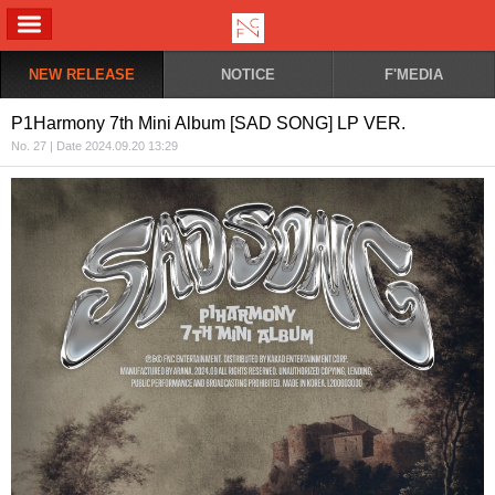
ALL MENU
NEW RELEASE
NOTICE
F'MEDIA
P1Harmony 7th Mini Album [SAD SONG] LP VER.
No. 27 | Date 2024.09.20 13:29