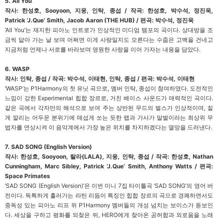
5. All You
작사: 한성호, Sooyoon, 지웅, 인탁, 종섭 / 작곡: 한성호, 박수석, 정진욱,
Patrick ‘J.Que’ Smith, Jacob Aaron (THE HUB) / 편곡: 박수석, 정진욱
‘All You’는 재지한 피아노 인트로가 인상적인 미디엄 템포의 곡이다. 상대방을 조
금씩 닮아 가는 날 보며 어쩌면 이게 사랑일지도 모른다는 수줍은 고백을 건네고
지금처럼 언제나 서로를 바라보며 영원한 사랑을 이어 가자는 내용을 담았다.
6. WASP
작사: 인탁, 종섭 / 작곡: 박수석, 이태현, 인탁, 종섭 / 편곡: 박수석, 이태현
‘WASP’는 P1Harmony의 첫 유닛 곡으로, 멤버 인탁, 종섭이 참여하였다. 도전적인
느낌이 강한 Experimental 힙합 장르로, 거친 베이스 사운드가 매력적인 곡이다.
같은 곡에서 각자만의 해석으로 보여 주는 상반된 무드의 벌스가 인상적이며, 짙
게 깔리는 어두운 분위기에 매섭게 쏘는 듯한 랩과 가사가 말벌이라는 최상위 무
법자를 연상시켜 이 음악계에서 가장 높은 위치를 차지하겠다는 열망을 드러낸다.
7. SAD SONG (English Version)
작사: 한성호, Sooyoon, 랄라(LALA), 지웅, 인탁, 종섭 / 작곡: 한성호, Nathan
Cunningham, Marc Sibley, Patrick ‘J.Que’ Smith, Anthony Watts / 편곡:
Space Primates
‘SAD SONG (English Version)’은 이번 미니 7집 타이틀곡 ‘SAD SONG’의 영어 버
전이다. 독특하게 흘러가는 라틴 리듬이 특징인 힙합 장르의 곡으로 경쾌하면서도
중독성 있는 피아노 리프 위 P1Harmony 멤버들의 개성 넘치는 보이스가 돋보인
다. 세상을 구하고 평화를 되찾은 뒤, HERO에게 찾아온 공허함과 외로움을 노래